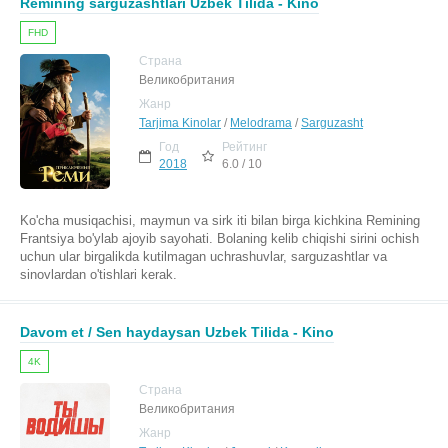
Remining sarguzashtlari Uzbek Tilida - Kino
FHD
Страна
Великобритания
Жанр
Tarjima Kinolar
/
Melodrama
/
Sarguzasht
Год
Рейтинг
2018
6.0 / 10
Ko'cha musiqachisi, maymun va sirk iti bilan birga kichkina Remining
Frantsiya bo'ylab ajoyib sayohati. Bolaning kelib chiqishi sirini ochish
uchun ular birgalikda kutilmagan uchrashuvlar, sarguzashtlar va
sinovlardan o'tishlari kerak.
Davom et / Sen haydaysan Uzbek Tilida - Kino
4K
Страна
Великобритания
Жанр