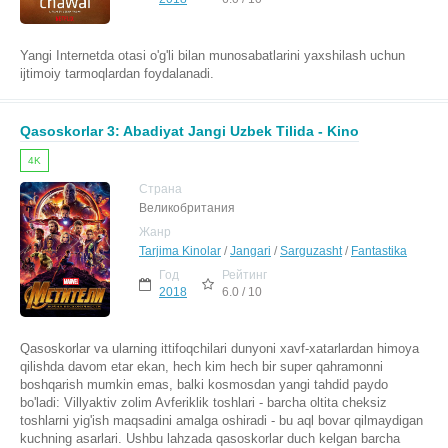
Yangi Internetda otasi o'g'li bilan munosabatlarini yaxshilash uchun
ijtimoiy tarmoqlardan foydalanadi.
Qasoskorlar 3: Abadiyat Jangi Uzbek Tilida - Kino
4K
Страна
Великобритания
Жанр
Tarjima Kinolar
/
Jangari
/
Sarguzasht
/
Fantastika
Год
Рейтинг
2018
6.0 / 10
Qasoskorlar va ularning ittifoqchilari dunyoni xavf-xatarlardan himoya
qilishda davom etar ekan, hech kim hech bir super qahramonni
boshqarish mumkin emas, balki kosmosdan yangi tahdid paydo
bo'ladi: Villyaktiv zolim Avferiklik toshlari - barcha oltita cheksiz
toshlarni yig'ish maqsadini amalga oshiradi - bu aql bovar qilmaydigan
kuchning asarlari. Ushbu lahzada qasoskorlar duch kelgan barcha