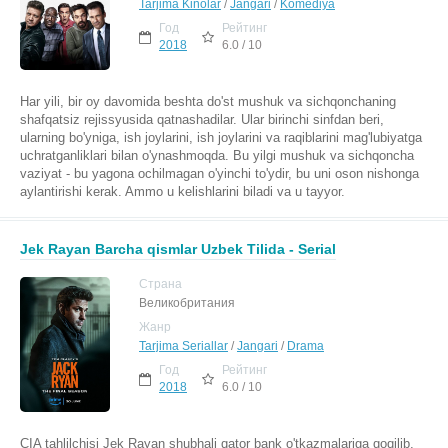
Tarjima Kinolar
/
Jangari
/
Komediya
Год
Рейтинг
2018
6.0 / 10
Har yili, bir oy davomida beshta do'st mushuk va sichqonchaning
shafqatsiz rejissyusida qatnashadilar. Ular birinchi sinfdan beri,
ularning bo'yniga, ish joylarini, ish joylarini va raqiblarini mag'lubiyatga
uchratganliklari bilan o'ynashmoqda. Bu yilgi mushuk va sichqoncha
vaziyat - bu yagona ochilmagan o'yinchi to'ydir, bu uni oson nishonga
aylantirishi kerak. Ammo u kelishlarini biladi va u tayyor.
Jek Rayan Barcha qismlar Uzbek Tilida - Serial
Страна
Великобритания
Жанр
Tarjima Seriallar
/
Jangari
/
Drama
Год
Рейтинг
2018
6.0 / 10
CIA tahlilchisi Jek Rayan shubhali qator bank o'tkazmalariga qoqilib,