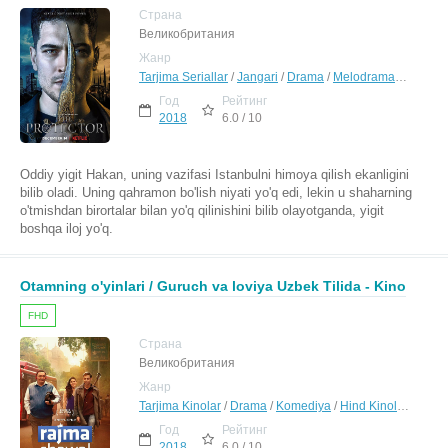
Страна
Великобритания
Жанр
Tarjima Seriallar
/
Jangari
/
Drama
/
Melodrama
/
Sarguza
Год
Рейтинг
2018
6.0 / 10
Oddiy yigit Hakan, uning vazifasi Istanbulni himoya qilish ekanligini
bilib oladi. Uning qahramon bo'lish niyati yo'q edi, lekin u shaharning
o'tmishdan birortalar bilan yo'q qilinishini bilib olayotganda, yigit
boshqa iloj yo'q.
Otamning o'yinlari / Guruch va loviya Uzbek Tilida - Kino
FHD
Страна
Великобритания
Жанр
Tarjima Kinolar
/
Drama
/
Komediya
/
Hind Kinolar Uzbek Tilida
Год
Рейтинг
2018
6.0 / 10