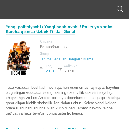
Yangi politsiyachi / Yangi boshlovchi / Politsiya xodimi
Barcha qismlar Uzbek Tilida - Serial
Страна
Великобритания
Жанр
Tarjima Seriallar
/
Jangari
/
Drama
Год
Рейтинг
2018
6.0 / 10
Toza varaqdan boshlash hech qachon oson emas, ayniqsa, hayotini
o‘zgartirgan voqeadan so‘ng o‘zining uzoq yillik orzusini ro‘yobga
chiqarishga va Los-Anjeles politsiya departamenti safiga qo‘shilishga
qaror qilgan kichik shaharlik Jon Nolan uchun. Keksa yangi kelgan
odam tushunarli shubha bilan kutib olinadi, ammo hayotiy tajriba,
qat'iyat va hazil tuyg'usi Jonga ustunlik beradi.