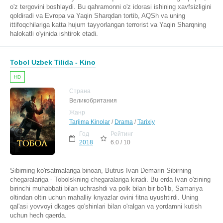
o'z tergovini boshlaydi. Bu qahramonni o'z idorasi ishining xavfsizligini
qoldiradi va Evropa va Yaqin Sharqdan tortib, AQSh va uning
ittifoqchilariga katta hujum tayyorlangan terrorist va Yaqin Sharqning
halokatli o'yinida ishtirok etadi.
Tobol Uzbek Tilida - Kino
HD
Страна
Великобритания
Жанр
Tarjima Kinolar
/
Drama
/
Tarixiy
Год
Рейтинг
2018
6.0 / 10
Sibirning ko'rsatmalariga binoan, Butrus Ivan Demarin Sibirning
chegaralariga - Tobolskning chegaralariga kiradi. Bu erda Ivan o'zining
birinchi muhabbati bilan uchrashdi va polk bilan bir bo'lib, Samariya
oltindan oltin uchun mahalliy knyazlar ovini fitna uyushtirdi. Uning
qal'asi yovvoyi dkages qo'shinlari bilan o'ralgan va yordamni kutish
uchun hech qaerda.