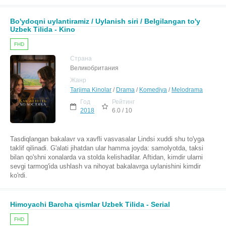
Bo'ydoqni uylantiramiz / Uylanish siri / Belgilangan to'y
Uzbek Tilida - Kino
FHD
Страна
Великобритания
Жанр
Tarjima Kinolar
/
Drama
/
Komediya
/
Melodrama
Год
Рейтинг
2018
6.0 / 10
Tasdiqlangan bakalavr va xavfli vasvasalar Lindsi xuddi shu to'yga
taklif qilinadi. G'alati jihatdan ular hamma joyda: samolyotda, taksi
bilan qo'shni xonalarda va stolda kelishadilar. Aftidan, kimdir ularni
sevgi tarmog'ida ushlash va nihoyat bakalavrga uylanishini kimdir
ko'rdi.
Himoyachi Barcha qismlar Uzbek Tilida - Serial
FHD