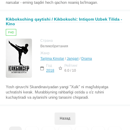
narsalar - erning taqdiri hech qachon noaniq bo'lmagan.
Kikboksching qaytishi / Kikbokschi: Intiqom Uzbek Tilida -
Kino
FHD
Страна
Великобритания
Жанр
Tarjima Kinolar
/
Jangari
/
Drama
Год
Рейтинг
2018
6.0 / 10
Yosh qiruvchi Skandinaviyadan yangi "Xulk" ni mag'lubiyatga
uchratishi kerak. Murabbiyning rahbarligi ostida u o'z ruhini
kuchaytiradi va aylanishi uning tanasini chiqaradi.
Назад