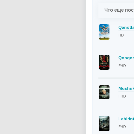
Что еще по
Qanotla
HD
Qopqon 
FHD
Mushuk 
FHD
Labirin
FHD