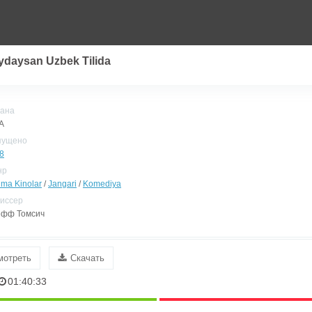
ydaysan Uzbek Tilida
ана
А
пущено
8
нр
ima Kinolar
/
Jangari
/
Komediya
иссер
фф Томсич
мотреть
Скачать
01:40:33