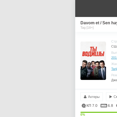
Davom et / Sen ha
Tag [18+]
Стр
СШ
Вы
201
Жа
Tarj
Реж
Дже
Актеры
С
КП 7.0
6.8
0%