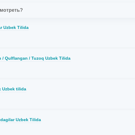
смотреть?
r Uzbek Tilida
/ Qulflangan / Tuzoq Uzbek Tilida
Uzbek tilida
tdagilar Uzbek Tilida