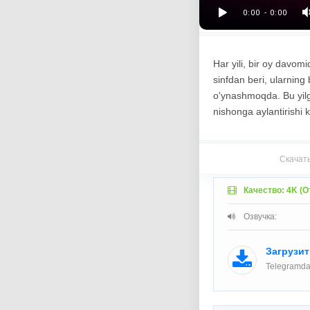
Har yili, bir oy davom
sinfdan beri, ularning b
o'ynashmoqda. Bu yilg
nishonga aylantirishi k
Скачать
Качество: 4K (О
Озвучка:
Загрузит
Telegramda