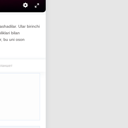
shadilar. Ular birinchi
iklari bilan
r, bu uni oson
 планшет