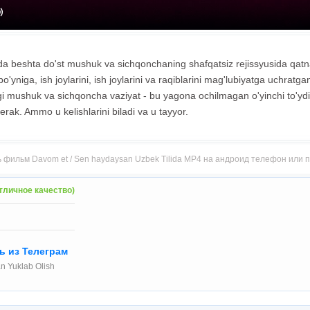
ida beshta do'st mushuk va sichqonchaning shafqatsiz rejissyusida qatna
o'yniga, ish joylarini, ish joylarini va raqiblarini mag'lubiyatga uchratganl
i mushuk va sichqoncha vaziyat - bu yagona ochilmagan o'yinchi to'ydi
erak. Ammo u kelishlarini biladi va u tayyor.
 фильм Davom et / Sen haydaysan Uzbek Tilida MP4 на андроид телефон или
тличное качество)
ь из Телеграм
n Yuklab Olish