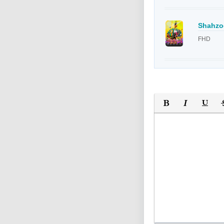
Shahzod
FHD
Полужирный
Курсив
Подчер
За
Оставьте пожалуйс