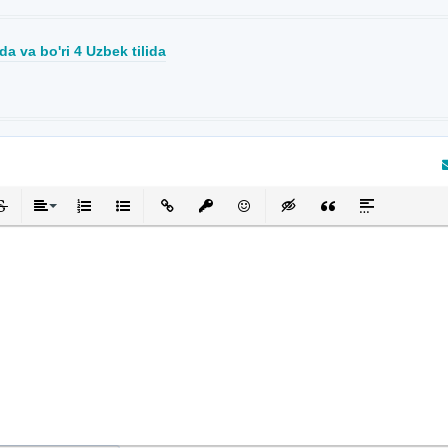
a va bo'ri 4 Uzbek tilida
кнутый
черкнутый
Выравнивание
Нумерованный список
Маркированный список
Вставить ссылку
Вставить защищенную ссылку
Вставить смайлик
Вставка скрытого текста
Вставка цитаты
Вставка спой
та отзыв