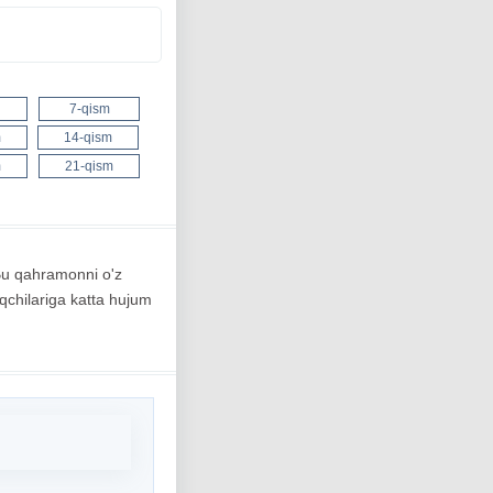
7-qism
m
14-qism
m
21-qism
 Bu qahramonni o'z
oqchilariga katta hujum