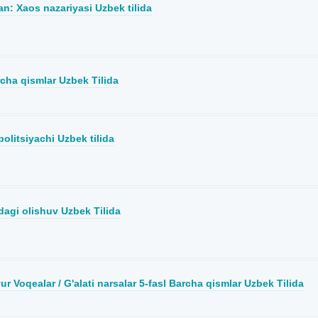
an: Xaos nazariyasi Uzbek tilida
cha qismlar Uzbek Tilida
politsiyachi Uzbek tilida
gi olishuv Uzbek Tilida
ur Voqealar / G'alati narsalar 5-fasl Barcha qismlar Uzbek Tilida