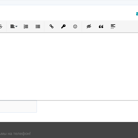
кнутый
черкнутый
Выравнивание
Нумерованный список
Маркированный список
Вставить ссылку
Вставить защищенную ссылку
Вставить смайлик
Вставка скрытого текста
Вставка цитаты
Вставка спой
та отзыв
ьмы на телефон!