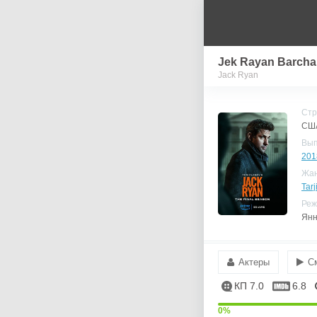
Jek Rayan Barcha 
Jack Ryan
Стр
СШ
Вы
201
Жа
Tarj
Реж
Янн
Актеры
С
КП 7.0
6.8
0%