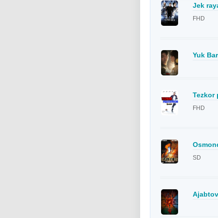
Jek ray
FHD
Yuk Bar
Tezkor 
FHD
Osmonda
SD
Ajabtov