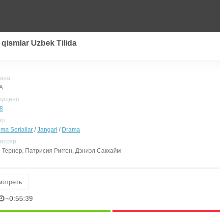
qismlar Uzbek Tilida
ана
А
пущено
8
нр
ima Seriallar
/
Jangari
/
Drama
иссер
 Тернер, Патрисия Ригген, Дэниэл Сакхайм
мотреть
~0:55:39