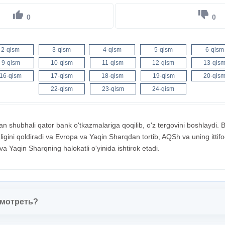
0
0
2-qism
3-qism
4-qism
5-qism
6-qism
9-qism
10-qism
11-qism
12-qism
13-qis
16-qism
17-qism
18-qism
19-qism
20-qis
22-qism
23-qism
24-qism
yan shubhali qator bank o'tkazmalariga qoqilib, o'z tergovini boshlaydi.
izligini qoldiradi va Evropa va Yaqin Sharqdan tortib, AQSh va uning ittif
va Yaqin Sharqning halokatli o'yinida ishtirok etadi.
смотреть?