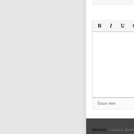
Полужирный
Курсив
Подчер
За
Оставьте пожалуйс
Uzmovi
- скачать фил