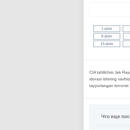
1-qism
8-qism
15-qism
CIA tahlilchisi Jek Ra
idorasi ishining xavfs
tayyorlangan terrorist 
Что еще по