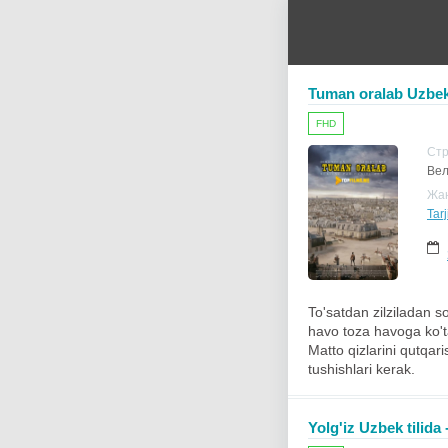
Tuman oralab Uzbek 
FHD
Ст
Вел
Жа
Tar
To'satdan zilziladan so
havo toza havoga ko'ta
Matto qizlarini qutqa
tushishlari kerak.
Yolg'iz Uzbek tilida 