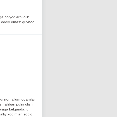
ga bo'yoqlarni olib
ik oddiy emas: quvnoq
rdagi noma'lum odamlar
i rahbari pulni olish
kasiga kelganda, u
lliy xodimlar, sobiq