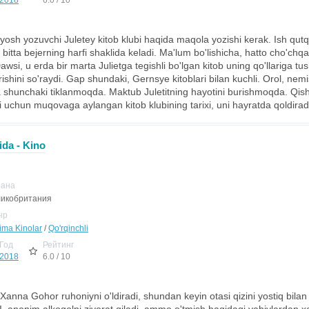
2018
6.0 / 10
sh yozuvchi Juletey kitob klubi haqida maqola yozishi kerak. Ish qutq
bitta bejerning harfi shaklida keladi. Ma'lum bo'lishicha, hatto cho'chqa
wsi, u erda bir marta Julietga tegishli bo'lgan kitob uning qo'llariga tus
ishini so'raydi. Gap shundaki, Gernsye kitoblari bilan kuchli. Orol, nemi
 shunchaki tiklanmoqda. Maktub Juletitning hayotini burishmoqda. Qish
ari uchun muqovaga aylangan kitob klubining tarixi, uni hayratda qoldiradi
ida - Kino
рана
икобритания
нр
jima Kinolar
/
Qo'rqinchli
Год
Рейтинг
2018
6.0 / 10
nna Gohor ruhoniyni o'ldiradi, shundan keyin otasi qizini yostiq bilan 