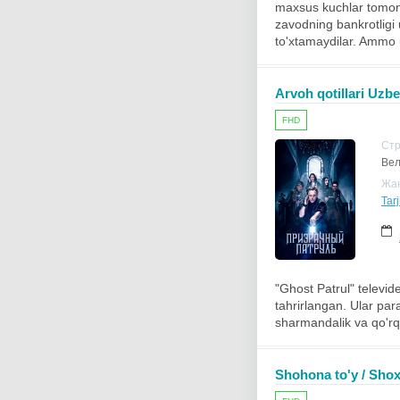
maxsus kuchlar tomonid
zavodning bankrotligi 
to'xtamaydilar. Ammo u
Arvoh qotillari Uzbek
FHD
Ст
Вел
Жа
Tar
"Ghost Patrul" televid
tahrirlangan. Ular par
sharmandalik va qo'rq
Shohona to'y / Shox