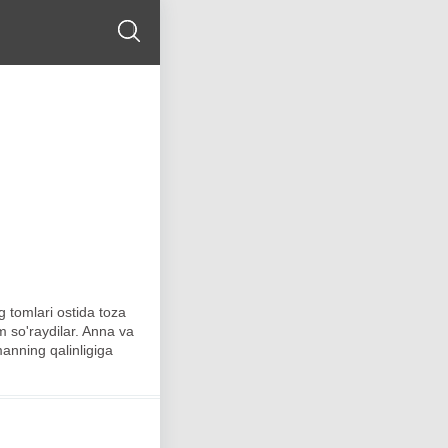
ng tomlari ostida toza
m so'raydilar. Anna va
anning qalinligiga