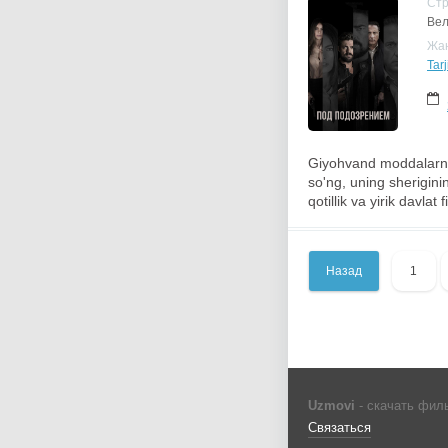
Ст
Вел
Жа
Tar
Giyohvand moddalarni
so'ng, uning sherigini
qotillik va yirik davlat 
Назад
1
Uzmovi
- скачать фил
Связаться