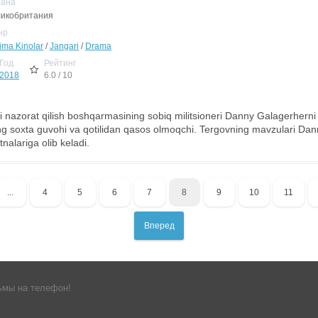
рана
икобритания
нр
jima Kinolar
/
Jangari
/
Drama
Год
Рейтинг
2018
6.0 / 10
 nazorat qilish boshqarmasining sobiq militsioneri Danny Galagerher
ng soxta guvohi va qotilidan qasos olmoqchi. Tergovning mavzulari Danny
fitnalariga olib keladi.
...
4
5
6
7
8
9
10
11
Вперед
ьмы на телефон!