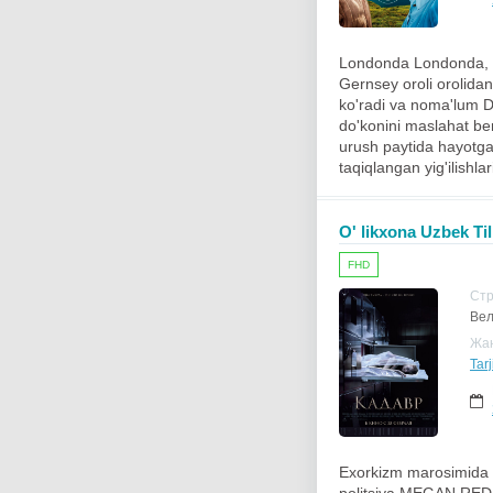
Londonda Londonda, yo
Gernsey oroli orolidan 
ko'radi va noma'lum Da
do'konini maslahat ber
urush paytida hayotga
taqiqlangan yig'ilishl
O' likxona Uzbek Til
FHD
Ст
Вел
Жа
Tar
Exorkizm marosimida Xa