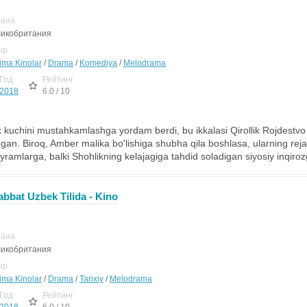
рана
икобритания
нр
jima Kinolar
/
Drama
/
Komediya
/
Melodrama
Год
Рейтинг
2018
6.0 / 10
 kuchini mustahkamlashga yordam berdi, bu ikkalasi Qirollik Rojdestvo 
gan. Biroq, Amber malika bo'lishiga shubha qila boshlasa, ularning rej
ramlarga, balki Shohlikning kelajagiga tahdid soladigan siyosiy inqiroz
bbat Uzbek Tilida - Kino
рана
икобритания
нр
jima Kinolar
/
Drama
/
Tarixiy
/
Melodrama
Год
Рейтинг