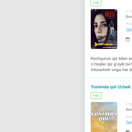
FHD
Ст
Вел
Жа
Tar
Kechqurun qiz bilan e
o'rtoqlar qiz g'oyib bo'
Intizashish unga har bi
Yonimda qol Uzbek t
FHD
Ст
Вел
Жа
Tar