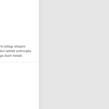
to'yidagi aloqani
alari tahdid solmoqda
ga duch keladi.