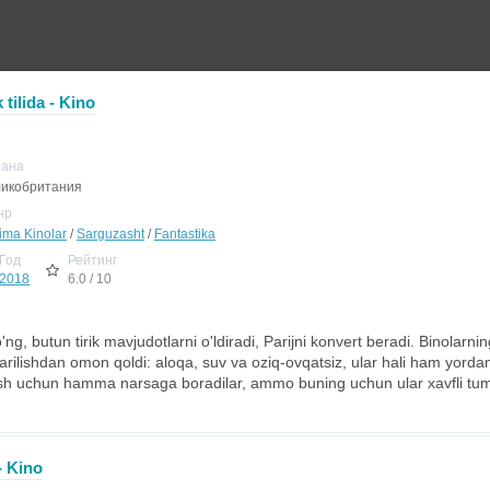
tilida - Kino
рана
икобритания
нр
jima Kinolar
/
Sarguzasht
/
Fantastika
Год
Рейтинг
2018
6.0 / 10
'ng, butun tirik mavjudotlarni o'ldiradi, Parijni konvert beradi. Binolarni
rilishdan omon qoldi: aloqa, suv va oziq-ovqatsiz, ular hali ham yorda
rish uchun hamma narsaga boradilar, ammo buning uchun ular xavfli tum
- Kino