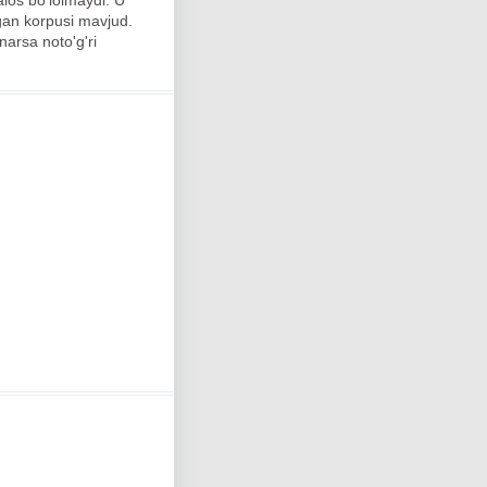
los bo'lolmaydi. U
agan korpusi mavjud.
narsa noto'g'ri