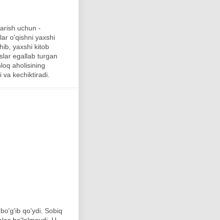
arish uchun -
lar o'qishni yaxshi
hib, yaxshi kitob
slar egallab turgan
loq aholisining
 va kechiktiradi.
bo'g'ib qo'ydi. Sobiq