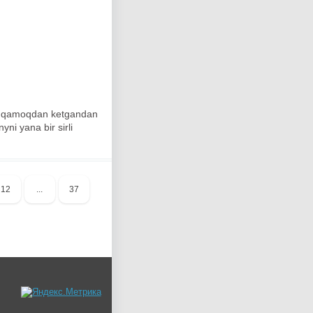
ni qamoqdan ketgandan
ni yana bir sirli
12
...
37