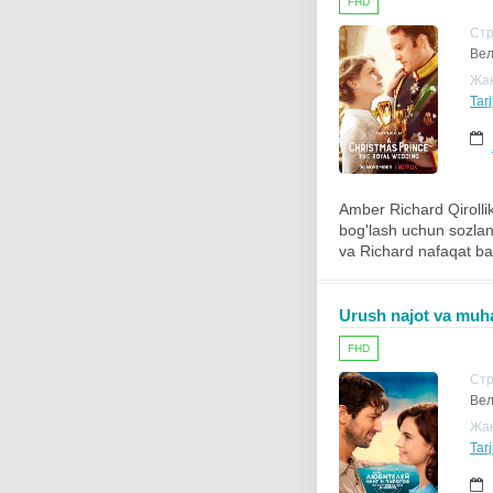
FHD
Ст
Вел
Жа
Tar
Amber Richard Qirollik
bog'lash uchun sozlan
va Richard nafaqat bay
Urush najot va muha
FHD
Ст
Вел
Жа
Tar