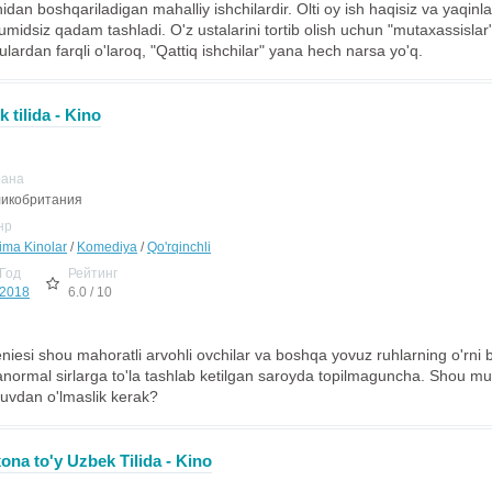
an boshqariladigan mahalliy ishchilardir. Olti oy ish haqisiz va yaqinl
umidsiz qadam tashladi. O'z ustalarini tortib olish uchun "mutaxassisla
lardan farqli o'laroq, "Qattiq ishchilar" yana hech narsa yo'q.
 tilida - Kino
рана
икобритания
нр
jima Kinolar
/
Komediya
/
Qo'rqinchli
Год
Рейтинг
2018
6.0 / 10
eniesi shou mahoratli arvohli ovchilar va boshqa yovuz ruhlarning o'rni b
anormal sirlarga to'la tashlab ketilgan saroyda topilmaguncha. Shou mux
uvdan o'lmaslik kerak?
ona to'y Uzbek Tilida - Kino