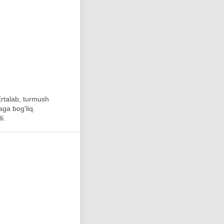
Ertalab, turmush
baga bog'liq.
i.