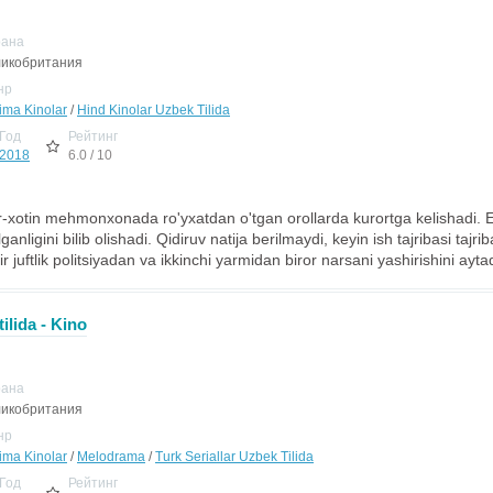
рана
икобритания
нр
jima Kinolar
/
Hind Kinolar Uzbek Tilida
Год
Рейтинг
2018
6.0 / 10
r-xotin mehmonxonada ro'yxatdan o'tgan orollarda kurortga kelishadi. 
lganligini bilib olishadi. Qidiruv natija berilmaydi, keyin ish tajribasi tajri
r juftlik politsiyadan va ikkinchi yarmidan biror narsani yashirishini aytad
ilida - Kino
рана
икобритания
нр
jima Kinolar
/
Melodrama
/
Turk Seriallar Uzbek Tilida
Год
Рейтинг