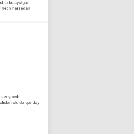
ashib kelayotgan
r" hech narsadan
ilan yaxshi
lislari oldida qanday