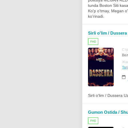
politsiya MEGAN REDI,
tunda Boston Siti kas
Ko'p o'tmay, Megan o'l
ko'rinadi.
Sirli o'lim / Dussera
FHD
Ст
Вел
Жа
Tar
Sirli o'lim / Dussera U
Gumon Ostida / Shu
FHD