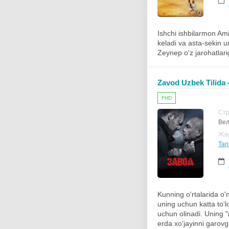
Ishchi ishbilarmon Ami
keladi va asta-sekin 
Zeynep o'z jarohatlar
Zavod Uzbek Tilida 
FHD
Ст
Вел
Жа
Tar
Kunning o'rtalarida o'
uning uchun katta to'l
uchun olinadi. Uning "
erda xo'jayinni garov