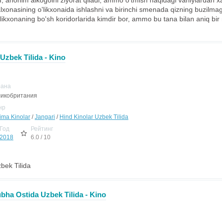
 anonim alkogolni ziyorat qiladi, ammo o'tmish haqidagi vahiylardan xa
alxonasining o'likxonaida ishlashni va birinchi smenada qizning buzilm
ikxonaning bo'sh koridorlarida kimdir bor, ammo bu tana bilan aniq bir 
 Uzbek Tilida - Kino
рана
икобритания
нр
jima Kinolar
/
Jangari
/
Hind Kinolar Uzbek Tilida
Год
Рейтинг
2018
6.0 / 10
zbek Tilida
bha Ostida Uzbek Tilida - Kino