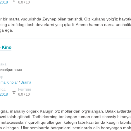
2018
6.0 / 10
r bir marta yugurishda Zeynep bilan tanishdi. Qiz kulrang yolg'iz hayoti
uning atrofidagi tosh devorlarni yo'q qiladi. Ammo hamma narsa unchal
iga ega.
- Kino
рана
икобритания
нр
jima Kinolar
/
Drama
Год
Рейтинг
2018
6.0 / 10
ngda, mahalliy oligarx Kalugin o'z mollaridan o'g'irlangan. Balaklavtla
ovni talab qilishdi. Tadbirkorning tanlangan tuman nomli shaxsiy himoyas
mutaxassislari" qurolli qurollangan kalugin fabrikasi tunda kaugin fabri
ga olishgan. Ular seminarda botganlarni seminarda olib borayotgan maha