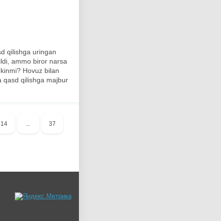
sd qilishga uringan
ildi, ammo biror narsa
umkinmi? Hovuz bilan
ga qasd qilishga majbur
14
...
37