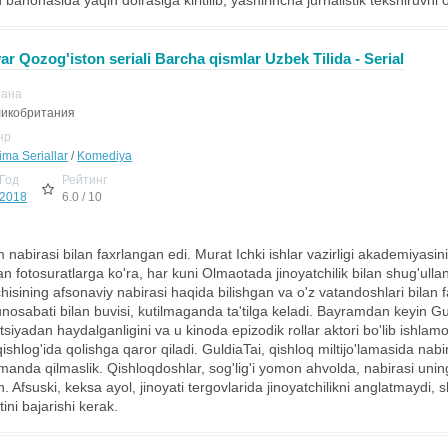
 bahonasida yaqin doirasiga kiritilib, yashirincha jurnalistik tekshiruvni 
r Qozog'iston seriali Barcha qismlar Uzbek Tilida - Serial
рана
икобритания
нр
ima Seriallar
/
Komediya
Год
Рейтинг
2018
6.0 / 10
nabirasi bilan faxrlangan edi. Murat Ichki ishlar vazirligi akademiyasi
n fotosuratlarga ko'ra, har kuni Olmaotada jinoyatchilik bilan shug'ull
vchisining afsonaviy nabirasi haqida bilishgan va o'z vatandoshlari bilan 
munosabati bilan buvisi, kutilmaganda ta'tilga keladi. Bayramdan keyin
tsiyadan haydalganligini va u kinoda epizodik rollar aktori bo'lib ishla
ishlog'ida qolishga qaror qiladi. GuldiaTai, qishloq miltijo'lamasida nabi
manda qilmaslik. Qishloqdoshlar, sog'lig'i yomon ahvolda, nabirasi unin
n. Afsuski, keksa ayol, jinoyati tergovlarida jinoyatchilikni anglatmaydi
tini bajarishi kerak.