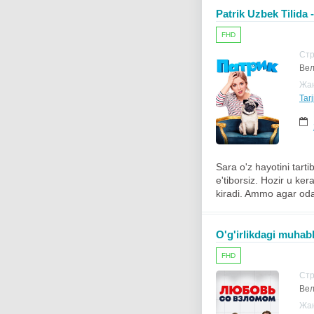
Patrik Uzbek Tilida 
FHD
Ст
Вел
Жа
Tar
Sara o'z hayotini tart
e'tiborsiz. Hozir u ke
kiradi. Ammo agar oda
O'g'irlikdagi muhab
FHD
Ст
Вел
Жа