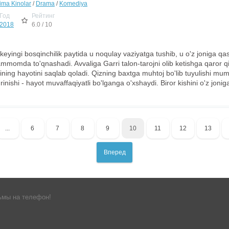
jima Kinolar
/
Drama
/
Komediya
Год
Рейтинг
2018
6.0 / 10
, keyingi bosqinchilik paytida u noqulay vaziyatga tushib, u o'z joniga qa
mmomda to'qnashadi. Avvaliga Garri talon-tarojni olib ketishga qaror q
zining hayotini saqlab qoladi. Qizning baxtga muhtoj bo'lib tuyulishi m
'rinishi - hayot muvaffaqiyatli bo'lganga o'xshaydi. Biror kishini o'z joni
...
6
7
8
9
10
11
12
13
Вперед
ьмы на телефон!