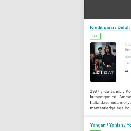
Kredit qarzi / Defolt
FHD
Ст
Вел
Жа
Tar
1997 yilda Janubiy Ko
kutayotgan edi. Ammo K
hafta davomida moliyav
manfaatlariga ega bo'l
Yongan / Yonish / Y