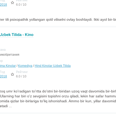
Год
Рейтинг
2018
6.0 / 10
r tili psixopathik yollangan qotil viliselni ovlay boshlaydi. Ikki ayol bir-b
zbek Tilida - Kino
рана
икобритания
нр
jima Kinolar
/
Komediya
/
Hind Kinolar Uzbek Tilida
Год
Рейтинг
2018
6.0 / 10
oq umr ko'radigan to'rtta do'stni bir-biridan uzoq vaqt davomida bir-bir
larning har biri o'z sevgisini topishni orzu qiladi, lekin har safar hamm
mida qizlar bir-birlariga to'liq ishonishadi. Ammo bir kun, yillar davomi
tadi ...