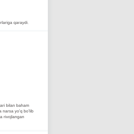
irlariga qaraydi.
lari bilan baham
a narsa yo'q bo'lib
da rivojlangan