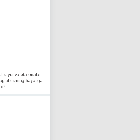
uchraydi va ota-onalar
ag'al qizning hayotiga
mi?