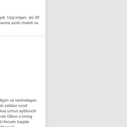
ydi. Uyg'ongan, qiz 30
 travma azob chekdi va
digan va xazinalagan.
isi zalidan ozod
okat uchun ayblovchi
unda Glbov o'zining
. U Avrutin haqida