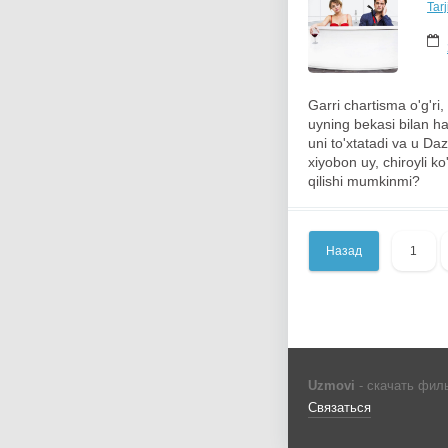
Tar
Garri chartisma o'g'ri
uyning bekasi bilan ha
uni to'xtatadi va u Da
xiyobon uy, chiroyli ko
qilishi mumkinmi?
Назад
1
Uzmovi
- скачать фил
Связаться