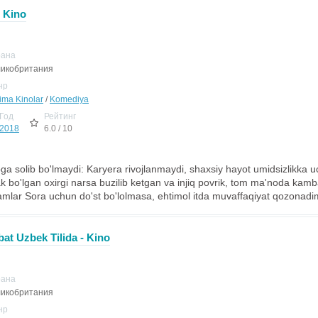
- Kino
рана
икобритания
нр
jima Kinolar
/
Komediya
Год
Рейтинг
2018
6.0 / 10
ibga solib bo'lmaydi: Karyera rivojlanmaydi, shaxsiy hayot umidsizlikka 
rak bo'lgan oxirgi narsa buzilib ketgan va injiq povrik, tom ma'noda kamb
mlar Sora uchun do'st bo'lolmasa, ehtimol itda muvaffaqiyat qozonadi
bat Uzbek Tilida - Kino
рана
икобритания
нр