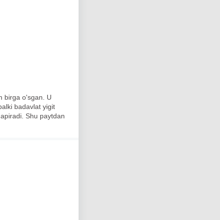
n birga o'sgan. U
alki badavlat yigit
 gapiradi. Shu paytdan