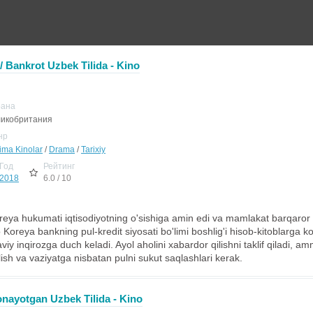
 / Bankrot Uzbek Tilida - Kino
рана
икобритания
нр
jima Kinolar
/
Drama
/
Tarixiy
Год
Рейтинг
2018
6.0 / 10
reya hukumati iqtisodiyotning o'sishiga amin edi va mamlakat barqaror 
oreya bankning pul-kredit siyosati bo'limi boshlig'i hisob-kitoblarga k
iy inqirozga duch keladi. Ayol aholini xabardor qilishni taklif qiladi, a
ish va vaziyatga nisbatan pulni sukut saqlashlari kerak.
onayotgan Uzbek Tilida - Kino