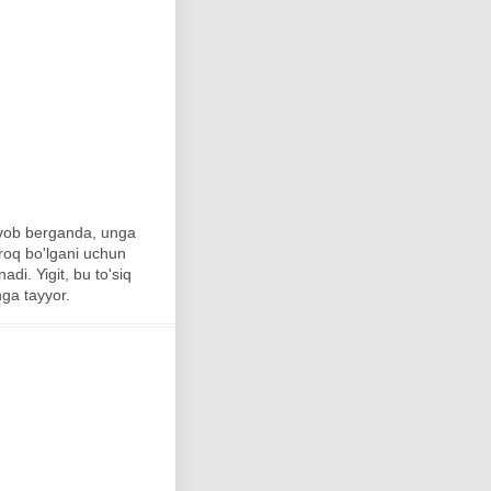
javob berganda, unga
roq bo'lgani uchun
adi. Yigit, bu to'siq
hga tayyor.