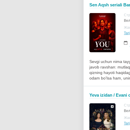
Sen Aqsh seriali Bar
Ст
Вел
Жа
Tarj
Sevgi uchun nima tayyo
javob ravshan: mutlaq
qizning hayoti haqidagi
odam bo'lsa ham, unin
Yeva izidan / Evani o
Ст
Вел
Жа
Tarj