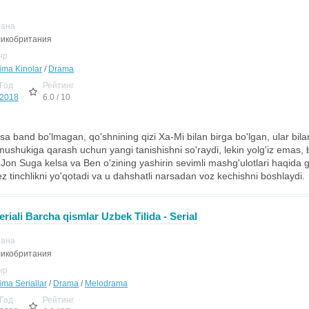
рана
икобритания
нр
jima Kinolar
/
Drama
Год
Рейтинг
2018
6.0 / 10
qsa band bo'lmagan, qo'shnining qizi Xa-Mi bilan birga bo'lgan, ular bila
mushukiga qarash uchun yangi tanishishni so'raydi, lekin yolg'iz emas, b
in Jon Suga kelsa va Ben o'zining yashirin sevimli mashg'ulotlari haqida
z tinchlikni yo'qotadi va u dahshatli narsadan voz kechishni boshlaydi.
eriali Barcha qismlar Uzbek Tilida - Serial
рана
икобритания
нр
ima Seriallar
/
Drama
/
Melodrama
Год
Рейтинг