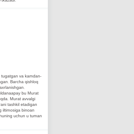
o'tkazadi.
ni tugatgan va kamdan-
angan. Barcha qishloq
faxrlanishgan.
 Guldanaapay bu Murat
moqda. Murat avvalgi
rani tashkil etadigan
g iltimosiga binoan
, shuning uchun u tuman