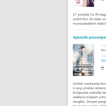
17 yoshida Co-Ri-dagi
yoshli Kon Jin bilan u
munosabatlarni etakchi
Aybsizlik prezumpsi
Ст
Вел
Жа
Tarj
Uchish markazida Avru
U eng umidsiz ishlarni
bo'lganida mahalliy t
dalillarni to'plash uc
sevgilisi, Jinoyat yang