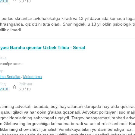
2018
6.0 / 10
 porloq skriantlar avtohalokatga kiradi va 13 yil davomida komada tuga
chrashganda, qiz o'zini tuta oladi. Shuningdek, u 13 yil oldin psixologik
lik qilmadi.
yasi Barcha qismlar Uzbek Tilida - Serial
рана
икобритания
нр
ima Seriallar
/
Melodrama
Год
Рейтинг
2018
6.0 / 10
tinning advokati, beadab, boy, hayratlanarli darajada hayratda qoldira
 qabul qiladi va har doim g'alaba qozonadi. Advokat politsiyani sud majl
ergov idoralarining sabr-toqati tugaydi. Tergov boshqarmasi rahbari adv
hun Glebovning tergovchiiga ko'rsatma beradi va uni obro'sizlantiradi. B
iliklarining shov-shuvli jurnalisti Vernitskaya bilan yordam berishga rozi