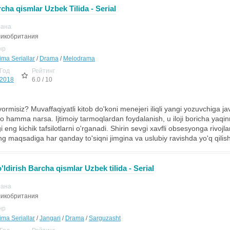
cha qismlar Uzbek Tilida - Serial
рана
икобритания
нр
ima Seriallar
/
Drama
/
Melodrama
Год
Рейтинг
2018
6.0 / 10
rmisiz? Muvaffaqiyatli kitob do'koni menejeri iliqli yangi yozuvchiga 
o hamma narsa. Ijtimoiy tarmoqlardan foydalanish, u iloji boricha yaqin
 eng kichik tafsilotlarni o'rganadi. Shirin sevgi xavfli obsesyonga rivojlan
g maqsadiga har qanday to'siqni jimgina va uslubiy ravishda yo'q qilis
'ldirish Barcha qismlar Uzbek tilida - Serial
рана
икобритания
нр
ima Seriallar
/
Jangari
/
Drama
/
Sarguzasht