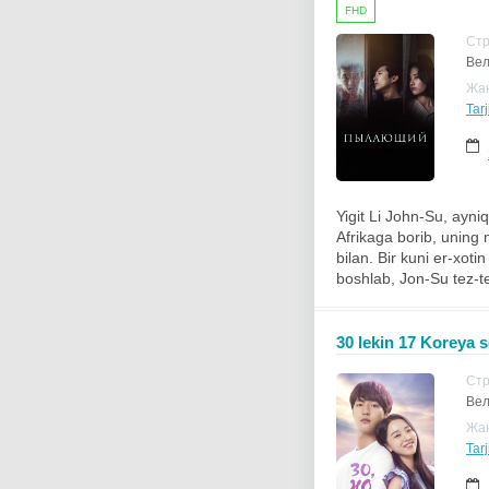
FHD
Ст
Вел
Жа
Tar
Yigit Li John-Su, ayni
Afrikaga borib, uning 
bilan. Bir kuni er-xot
boshlab, Jon-Su tez-te
30 lekin 17 Koreya s
Ст
Вел
Жа
Tarj