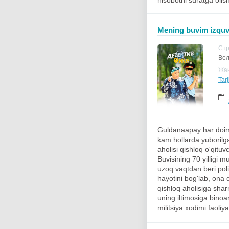
hisobotni suratga olish
Mening buvim izquva
Ст
Вел
Жа
Tarj
Guldanaapay har doim 
kam hollarda yuborilga
aholisi qishloq o'qitu
Buvisining 70 yilligi 
uzoq vaqtdan beri poli
hayotini bog'lab, ona q
qishloq aholisiga shar
uning iltimosiga binoa
militsiya xodimi faoliya