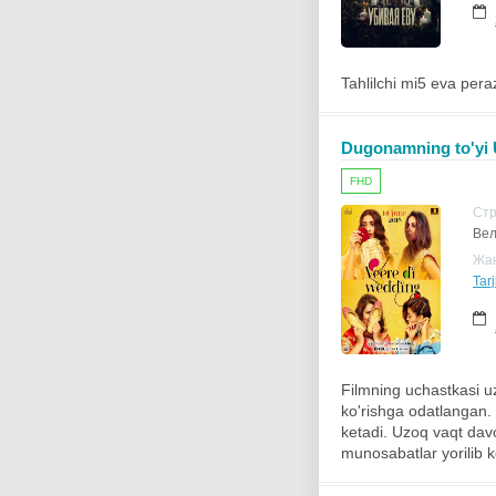
Tahlilchi mi5 eva peraze
Dugonamning to'yi U
FHD
Ст
Вел
Жа
Tar
Filmning uchastkasi uz
ko'rishga odatlangan. U
ketadi. Uzoq vaqt davo
munosabatlar yorilib ke