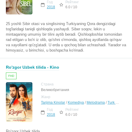
Год
Рейтинг
2018
6.0 / 10
25 yoshli Sibir otasi va singlisining Turkiyaning Qora dengizidagi
tog'laridagi taniqli qishloqda yashaydi. Siber soqov, lekin u
mintaqaning umumiy bir tilini aytib beradi. Qishloqdoshlar tomonidan
rad etilgan u bo'ri iz olib, qo'shni o'rmonda, qishloq ayollarida qo'rquv
va xayollarni qo'zg'atadi. U erda u qochoq bilan uchrashadi. Yarador va
himoyasiz, u birinchisi, u boshqacha ko'rinadi.
Ro'zgor Uzbek tilida - Kino
FHD
Страна
Великобритания
Жанр
Tarjima Kinolar
/
Komediya
/
Melodrama
/
Turk Seriallar Uzbek Tilida
Год
Рейтинг
2018
6.0 / 10
Ro'zgor Uzbek tilida