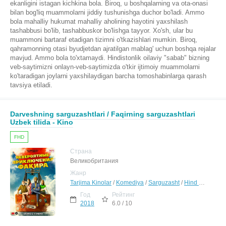
ekanligini istagan kichkina bola. Biroq, u boshqalarning va ota-onasi
bilan bog'liq muammolarni jiddiy tushunishga duchor bo'ladi. Ammo
bola mahalliy hukumat mahalliy aholining hayotini yaxshilash
tashabbusi bo'lib, tashabbuskor bo'lishga tayyor. Xo'sh, ular bu
muammoni bartaraf etadigan tizimni o'tkazishlari mumkin. Biroq,
qahramonning otasi byudjetdan ajratilgan mablag' uchun boshqa rejalar
mavjud. Ammo bola to'xtamaydi. Hindistonlik oilaviy "sabab" bizning
veb-saytimizni onlayn-veb-saytimizda o'tkir ijtimoiy muammolarni
ko'taradigan joylarni yaxshilaydigan barcha tomoshabinlarga qarash
tavsiya etiladi.
Darveshning sarguzashtlari / Faqirning sarguzashtlari
Uzbek tilida - Kino
FHD
Страна
Великобритания
Жанр
Tarjima Kinolar
/
Komediya
/
Sarguzasht
/
Hind Kinolar Uzbek Tilida
Год
Рейтинг
2018
6.0 / 10