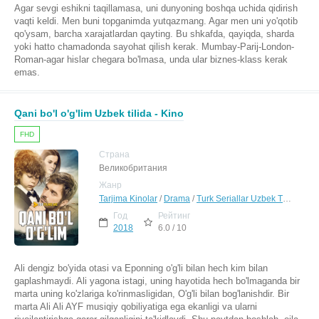
Agar sevgi eshikni taqillamasa, uni dunyoning boshqa uchida qidirish
vaqti keldi. Men buni topganimda yutqazmang. Agar men uni yo'qotib
qo'ysam, barcha xarajatlardan qayting. Bu shkafda, qayiqda, sharda
yoki hatto chamadonda sayohat qilish kerak. Mumbay-Parij-London-
Roman-agar hislar chegara bo'lmasa, unda ular biznes-klass kerak
emas.
Qani bo'l o'g'lim Uzbek tilida - Kino
FHD
Страна
Великобритания
Жанр
Tarjima Kinolar
/
Drama
/
Turk Seriallar Uzbek Tilida
Год
Рейтинг
2018
6.0 / 10
Ali dengiz bo'yida otasi va Eponning o'g'li bilan hech kim bilan
gaplashmaydi. Ali yagona istagi, uning hayotida hech bo'lmaganda bir
marta uning ko'zlariga ko'rinmasligidan, O'g'li bilan bog'lanishdir. Bir
marta Ali Ali AYF musiqiy qobiliyatiga ega ekanligi va ularni