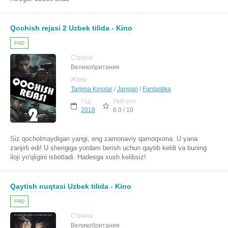
Qochish rejasi 2 Uzbek tilida - Kino
FHD
Страна
Великобритания
Жанр
Tarjima Kinolar
/
Jangari
/
Fantastika
Год
Рейтинг
2018
6.0 / 10
Siz qocholmaydigan yangi, eng zamonaviy qamoqxona. U yana
zanjirli edi! U sherigiga yordam berish uchun qaytib keldi va buning
iloji yo'qligini isbotladi. Hadesga xush kelibsiz!
Qaytish nuqtasi Uzbek tilida - Kino
FHD
Страна
Великобритания