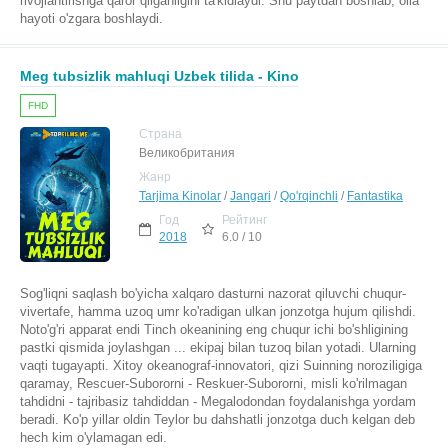
rivojlantirishga qaror qilganligini ta'kidlaydi. Shu paytdan boshlab, oila
hayoti o'zgara boshlaydi.
Meg tubsizlik mahluqi Uzbek tilida - Kino
FHD
Страна
Великобритания
Жанр
Tarjima Kinolar
/
Jangari
/
Qo'rqinchli
/
Fantastika
Год
Рейтинг
2018
6.0 / 10
Sog'liqni saqlash bo'yicha xalqaro dasturni nazorat qiluvchi chuqur-
vivertafe, hamma uzoq umr ko'radigan ulkan jonzotga hujum qilishdi.
Noto'g'ri apparat endi Tinch okeanining eng chuqur ichi bo'shligining
pastki qismida joylashgan ... ekipaj bilan tuzoq bilan yotadi. Ularning
vaqti tugayapti. Xitoy okeanograf-innovatori, qizi Suinning noroziligiga
qaramay, Rescuer-Subororni - Reskuer-Subororni, misli ko'rilmagan
tahdidni - tajribasiz tahdiddan - Megalodondan foydalanishga yordam
beradi. Ko'p yillar oldin Teylor bu dahshatli jonzotga duch kelgan deb
hech kim o'ylamagan edi.