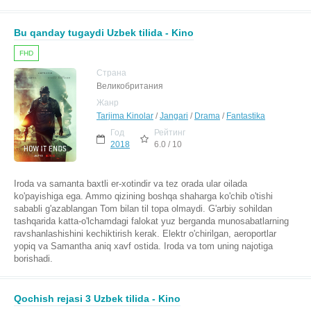
Bu qanday tugaydi Uzbek tilida - Kino
FHD
Страна
Великобритания
Жанр
Tarjima Kinolar
/
Jangari
/
Drama
/
Fantastika
Год
Рейтинг
2018
6.0 / 10
Iroda va samanta baxtli er-xotindir va tez orada ular oilada
ko'payishiga ega. Ammo qizining boshqa shaharga ko'chib o'tishi
sababli g'azablangan Tom bilan til topa olmaydi. G'arbiy sohildan
tashqarida katta-o'lchamdagi falokat yuz berganda munosabatlarning
ravshanlashishini kechiktirish kerak. Elektr o'chirilgan, aeroportlar
yopiq va Samantha aniq xavf ostida. Iroda va tom uning najotiga
borishadi.
Qochish rejasi 3 Uzbek tilida - Kino