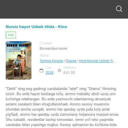
Nursiz hayot Uzbek tilida - Kino
FHD
Страна
Великобритания
Жанр
Tarjima Kinolar
/
Drama
/
Hind Kinolar Uzbek Tilida
Год
Рейтинг
2018
6.0 / 10
"Dehli" ning eng qadimgi xarobalarida "relef" ning "Drama" filmining
ta'siri. Bu erda hayot testlarga to'la, ammo mahalliy aholi uzoq umr
ko'rishga odatlangan. Bu erda yashovchi odamlarning aksariyati
axlatni saralash bilan shug'ullanishadi. Ammo asosiy muammo
shundan ancha uzoqdir, ammo har qanday uyda juda ko'p axlat
yig'iladi, ammo har qanday uyda zamonaviy hojatxona mavjud emas.
Shu sababli, rezidentlar tashqi tomondan, temir yo'l relsi yaqinida
xarobalar bilan yopishga majbur. Asosiy qahramon bu kichkina bola