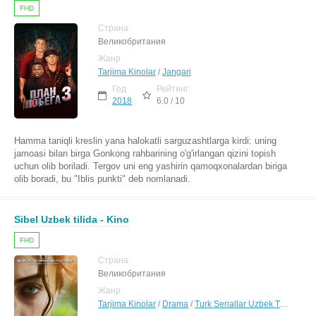
FHD
Страна
Великобритания
Жанр
Tarjima Kinolar
/
Jangari
Год
Рейтинг
2018
6.0 / 10
Hamma taniqli kreslin yana halokatli sarguzashtlarga kirdi: uning
jamoasi bilan birga Gonkong rahbarining o'g'irlangan qizini topish
uchun olib boriladi. Tergov uni eng yashirin qamoqxonalardan biriga
olib boradi, bu "Iblis punkti" deb nomlanadi.
Sibel Uzbek tilida - Kino
FHD
Страна
Великобритания
Жанр
Tarjima Kinolar
/
Drama
/
Turk Seriallar Uzbek Tilida