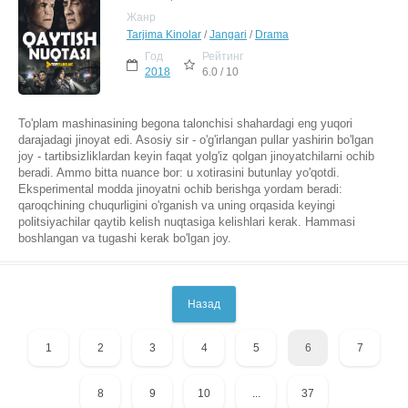
Жанр
Tarjima Kinolar
/
Jangari
/
Drama
Год
Рейтинг
2018
6.0 / 10
To'plam mashinasining begona talonchisi shahardagi eng yuqori
darajadagi jinoyat edi. Asosiy sir - o'g'irlangan pullar yashirin bo'lgan
joy - tartibsizliklardan keyin faqat yolg'iz qolgan jinoyatchilarni ochib
beradi. Ammo bitta nuance bor: u xotirasini butunlay yo'qotdi.
Eksperimental modda jinoyatni ochib berishga yordam beradi:
qaroqchining chuqurligini o'rganish va uning orqasida keyingi
politsiyachilar qaytib kelish nuqtasiga kelishlari kerak. Hammasi
boshlangan va tugashi kerak bo'lgan joy.
Назад
1
2
3
4
5
6
7
8
9
10
...
37