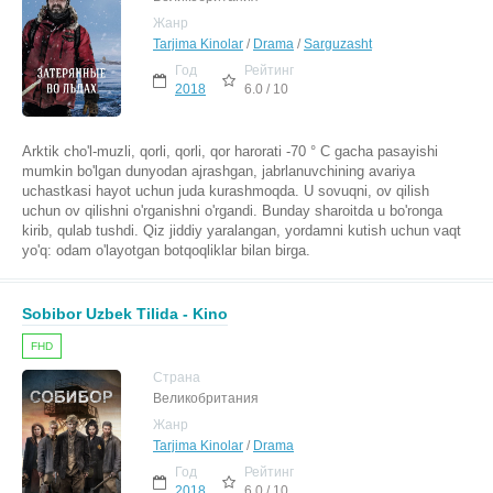
Жанр
Tarjima Kinolar
/
Drama
/
Sarguzasht
Год
Рейтинг
2018
6.0 / 10
Arktik cho'l-muzli, qorli, qorli, qor harorati -70 ° C gacha pasayishi
mumkin bo'lgan dunyodan ajrashgan, jabrlanuvchining avariya
uchastkasi hayot uchun juda kurashmoqda. U sovuqni, ov qilish
uchun ov qilishni o'rganishni o'rgandi. Bunday sharoitda u bo'ronga
kirib, qulab tushdi. Qiz jiddiy yaralangan, yordamni kutish uchun vaqt
yo'q: odam o'layotgan botqoqliklar bilan birga.
Sobibor Uzbek Tilida - Kino
FHD
Страна
Великобритания
Жанр
Tarjima Kinolar
/
Drama
Год
Рейтинг
2018
6.0 / 10