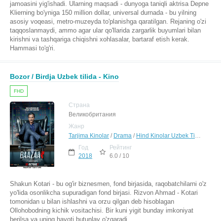
jamoasini yig'ishadi. Ularning maqsadi - dunyoga taniqli aktrisa Depne
Klierning bo'yniga 150 million dollar, universal durnada - bu yilning
asosiy voqeasi, metro-muzeyda to'planishga qaratilgan. Rejaning o'zi
taqqoslanmaydi, ammo agar ular qo'llarida zargarlik buyumlari bilan
kirishni va tashqariga chiqishni xohlasalar, bartaraf etish kerak.
Hammasi to'g'ri.
Bozor / Birdja Uzbek tilida - Kino
FHD
Страна
Великобритания
Жанр
Tarjima Kinolar
/
Drama
/
Hind Kinolar Uzbek Tilida
Год
Рейтинг
2018
6.0 / 10
Shakun Kotari - bu og'ir biznesmen, fond birjasida, raqobatchilarni o'z
yo'lida osonlikcha supuradigan fond birjasi. Rizvon Ahmad - Kotari
tomonidan u bilan ishlashni va orzu qilgan deb hisoblagan
Ollohobodning kichik vositachisi. Bir kuni yigit bunday imkoniyat
berilsa va uning hayoti butunlay o'zgaradi.