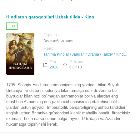
Hindiston qaroqchilari Uzbek tilida - Kino
FHD
Страна
Великобритания
Жанр
Tarjima Kinolar
/
Jangari
/
Drama
/
Tarixiy
/
Hind Kinolar Uzbek Tilida
Год
Рейтинг
2018
6.0 / 10
1795. Sharqiy Hindiston kompaniyasining yordami bilan Buyuk
Britaniya Hindistonni koloniya bilan amalga oshirdi. Ammo bu
buyruqlar bilan rozi bo'lmagan qahramonlar bor va ulardan eng
mashhuri Azaadning dengiz shoxobchasisining etakchisi bo'lib,
ulardan ustun qo'yadi. Imperatorlik barqarorligining ushbu tahdidini
engish uchun Britaniya qo'mondoni kichik mahalliy bandit, fitnachisiz
sxemani, hech narsa uchun pulga tayyor. U to'daga va Azaadni
hukumatga topshirishi kerak.