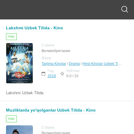
Lakshmi Uzbek Tilida - Kino
FHD
Страна
Великобритания
Жанр
Tarjima Kinolar
/
Drama
/
Hind Kinolar Uzbek Tilida
Год
Рейтинг
2018
6.0 / 10
Lakshmi Uzbek Tilida
Muzliklarda yo'qolganlar Uzbek Tilida - Kino
FHD
Страна
Великобритания