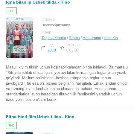
Igna bilan ip Uzbek tilida - Kino
FHD
Страна
Великобритания
Жанр
Tarjima Kinolar
/
Drama
/
Melodrama
/
Hind Kinolar Uzbek Tilida
Год
Рейтинг
2018
6.0 / 10
Maauji kiyim tikish uchun ko'p fabrikalardan birida ishlaydi. Bir marta u
"Xitoyda ishlab chiqarilgan" yozuvi bilan ko'rsatilgan teglar bilan yozib
qo'yiladi. Ma'lum bo'lishicha, boshqa kompaniya teglar uchun
javobgardir, bu esa o'z biznes belgilarini hal qiladi. Erkak ishdan chiqdi
va o'zining kiyim-kechak ishlab chiqarishni ochadi. Endi u jahon
standartlariga javob beradigan tikuvchilik fabrikasini yaratish uchun
uzoq yo'lni bosib o'tishi kerak.
Fitna Hind film Uzbek tilida - Kino
FHD