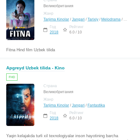
Страна
Великобритания
Жанр
Tarjima Kinolar
/
Jangari
/
Tarixiy
/
Melodrama
/
Hind Kino
Год
Рейтинг
2018
6.0 / 10
Fitna Hind film Uzbek tilida
Apgreyd Uzbek tilida - Kino
FHD
Страна
Великобритания
Жанр
Tarjima Kinolar
/
Jangari
/
Fantastika
Год
Рейтинг
2018
6.0 / 10
Yaqin kelajakda turli xil texnologiyalar inson hayotining barcha