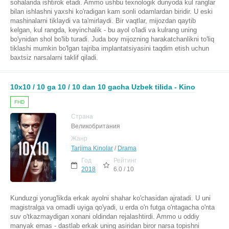
sohalarida ishtirok etadi. Ammo ushbu texnologik dunyoda kul ranglar
bilan ishlashni yaxshi ko'radigan kam sonli odamlardan biridir. U eski
mashinalarni tiklaydi va ta'mirlaydi. Bir vaqtlar, mijozdan qaytib
kelgan, kul rangda, keyinchalik - bu ayol o'ladi va kulrang uning
bo'ynidan shol bo'lib turadi. Juda boy mijozning harakatchanlikni to'liq
tiklashi mumkin bo'lgan tajriba implantatsiyasini taqdim etish uchun
baxtsiz narsalarni taklif qiladi.
10x10 / 10 ga 10 / 10 dan 10 gacha Uzbek tilida - Kino
FHD
Страна
Великобритания
Жанр
Tarjima Kinolar
/
Drama
Год
Рейтинг
2018
6.0 / 10
Kunduzgi yorug'likda erkak ayolni shahar ko'chasidan ajratadi. U uni
magistralga va omadli uyiga qo'yadi, u erda o'n futga o'ntagacha o'nta
suv o'tkazmaydigan xonani oldindan rejalashtirdi. Ammo u oddiy
manyak emas - dastlab erkak uning asiridan biror narsa topishni