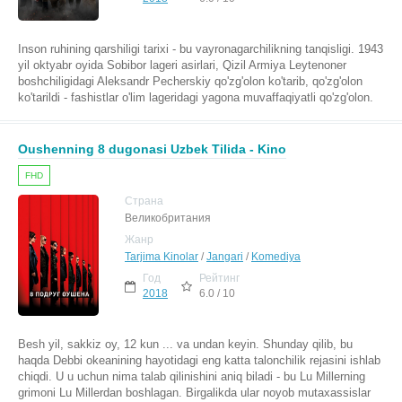
Inson ruhining qarshiligi tarixi - bu vayronagarchilikning tanqisligi. 1943
yil oktyabr oyida Sobibor lageri asirlari, Qizil Armiya Leytenoner
boshchiligidagi Aleksandr Pecherskiy qo'zg'olon ko'tarib, qo'zg'olon
ko'tarildi - fashistlar o'lim lageridagi yagona muvaffaqiyatli qo'zg'olon.
Oushenning 8 dugonasi Uzbek Tilida - Kino
FHD
Страна
Великобритания
Жанр
Tarjima Kinolar
/
Jangari
/
Komediya
Год
Рейтинг
2018
6.0 / 10
Besh yil, sakkiz oy, 12 kun ... va undan keyin. Shunday qilib, bu
haqda Debbi okeanining hayotidagi eng katta talonchilik rejasini ishlab
chiqdi. U u uchun nima talab qilinishini aniq biladi - bu Lu Millerning
grimoni Lu Millerdan boshlagan. Birgalikda ular noyob mutaxassislar