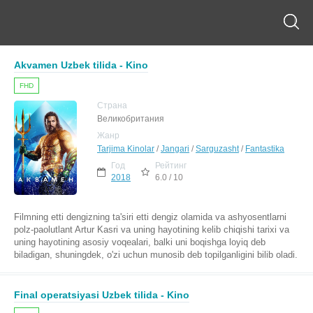
Akvamen Uzbek tilida - Kino
FHD
Страна
Великобритания
Жанр
Tarjima Kinolar
/
Jangari
/
Sarguzasht
/
Fantastika
Год
Рейтинг
2018
6.0 / 10
Filmning etti dengizning ta'siri etti dengiz olamida va ashyosentlarni
polz-paolutlant Artur Kasri va uning hayotining kelib chiqishi tarixi va
uning hayotining asosiy voqealari, balki uni boqishga loyiq deb
biladigan, shuningdek, o'zi uchun munosib deb topilganligini bilib oladi.
Final operatsiyasi Uzbek tilida - Kino