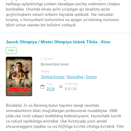
harflarga aylantirishga yordam beradigan pochta xodimlarini chaqira
boshladilar. Urushda ikkala qo'lni yo'qotgan qiz binafsha qizlar
qo'g'irchoqlarini eslash ishlarini hayratda qoldiradi. Har narsadan
ko'proq, u hissiyotlarni tushunishni va aytgan so'zlarining ma'nosini
bilish uchun ulardan biri bo'lishni xohlaydi.
Janob Olimpiya / Mister Olimpiya Uzbek Tilida - Kino
FHD
Страна
Великобритания
Жанр
Tarjima Kinolar
/
Biografiya
/
Drama
Год
Рейтинг
2018
6.0 / 10
Birodarlar Jo va Benning butun hayotini taniqli ravishda
ommalashtirish bilan shug'ullangan professional murabbiylar. 1946
yilda ular Isroil xalqaro bodibilding federatsiyasini, keyinchalik kuchli
va nufuzli tashkilotga erishdilar. Ular Avstriyada yosh arnold
shvazeneggerni topdilar va uni AQShga ko'chib o'tishga ko'ndirdi. Film