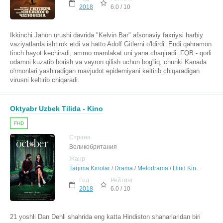
2018
6.0 / 10
Ikkinchi Jahon urushi davrida "Kelvin Bar" afsonaviy faxriysi harbiy
vaziyatlarda ishtirok etdi va hatto Adolf Gitlerni o'ldirdi. Endi qahramon
tinch hayot kechiradi, ammo mamlakat uni yana chaqiradi. FQB - qorli
odamni kuzatib borish va vayron qilish uchun bog'liq, chunki Kanada
o'rmonlari yashiradigan mavjudot epidemiyani keltirib chiqaradigan
virusni keltirib chiqaradi.
Oktyabr Uzbek Tilida - Kino
FHD
Страна
Великобритания
Жанр
Tarjima Kinolar
/
Drama
/
Melodrama
/
Hind Kinolar Uzbek Tilida
Год
Рейтинг
2018
6.0 / 10
21 yoshli Dan Dehli shahrida eng katta Hindiston shaharlaridan biri