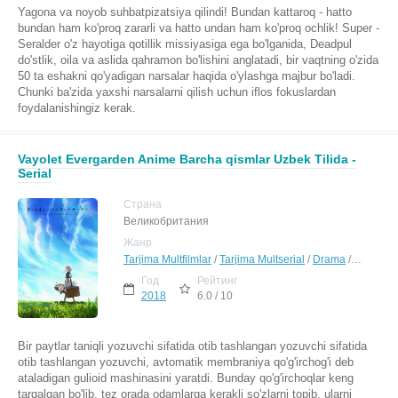
Yagona va noyob suhbatpizatsiya qilindi! Bundan kattaroq - hatto
bundan ham ko'proq zararli va hatto undan ham ko'proq ochlik! Super -
Seralder o'z hayotiga qotillik missiyasiga ega bo'lganida, Deadpul
do'stlik, oila va aslida qahramon bo'lishini anglatadi, bir vaqtning o'zida
50 ta eshakni qo'yadigan narsalar haqida o'ylashga majbur bo'ladi.
Chunki ba'zida yaxshi narsalarni qilish uchun iflos fokuslardan
foydalanishingiz kerak.
Vayolet Evergarden Anime Barcha qismlar Uzbek Tilida -
Serial
Страна
Великобритания
Жанр
Tarjima Multfilmlar
/
Tarjima Multserial
/
Drama
/
Melodra
Год
Рейтинг
2018
6.0 / 10
Bir paytlar taniqli yozuvchi sifatida otib tashlangan yozuvchi sifatida
otib tashlangan yozuvchi, avtomatik membraniya qo'g'irchog'i deb
ataladigan gulioid mashinasini yaratdi. Bunday qo'g'irchoqlar keng
tarqalgan bo'lib, tez orada odamlarga kerakli so'zlarni topib, ularni