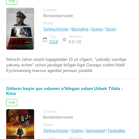
FHD
Страна
Великобритания
Жанр
Tarjima Kinolar
/
Biografiya
/
Drama
/
Tarixiy
Год
Рейтинг
2018
6.0 / 10
Ikkinchi Jahon urushi tugaganidan 15 yil o'tgach, "yahudiy savoliga
yakuniy echim" uchun javobgar bo'lgan Agol Gestapo xodimi Adolf
Eychmanning maxsus agentlar jamoasi yaratildi.
Gitlerni keyin qor odamni o'ldirgan odam Uzbek Tilida -
Kino
FHD
Страна
Великобритания
Жанр
Tarjima Kinolar
/
Drama
/
Sarguzasht
/
Fantastika
Год
Рейтинг