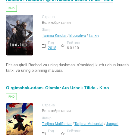
FHD
Страна
Великобритания
Жанр
Tarjima Kinolar
/
Biografiya
/
Tarixiy
Год
Рейтинг
2018
6.0 / 10
Frisian qiroli Radbod va uning dushmani o'rtasidagi kuch uchun kurash
tarixi va uning pipinning maluasi.
O‘rgimchak-odam: Olamlar Aro Uzbek Tilida - Kino
FHD
Страна
Великобритания
Жанр
Tarjima Multfilmlar
/
Tarjima Multserial
/
Jangari
/
Komedi
Год
Рейтинг