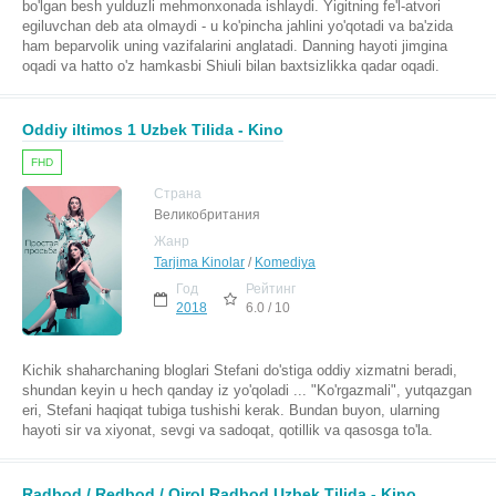
bo'lgan besh yulduzli mehmonxonada ishlaydi. Yigitning fe'l-atvori
egiluvchan deb ata olmaydi - u ko'pincha jahlini yo'qotadi va ba'zida
ham beparvolik uning vazifalarini anglatadi. Danning hayoti jimgina
oqadi va hatto o'z hamkasbi Shiuli bilan baxtsizlikka qadar oqadi.
Oddiy iltimos 1 Uzbek Tilida - Kino
FHD
Страна
Великобритания
Жанр
Tarjima Kinolar
/
Komediya
Год
Рейтинг
2018
6.0 / 10
Kichik shaharchaning bloglari Stefani do'stiga oddiy xizmatni beradi,
shundan keyin u hech qanday iz yo'qoladi ... "Ko'rgazmali", yutqazgan
eri, Stefani haqiqat tubiga tushishi kerak. Bundan buyon, ularning
hayoti sir va xiyonat, sevgi va sadoqat, qotillik va qasosga to'la.
Radbod / Redbod / Qirol Radbod Uzbek Tilida - Kino