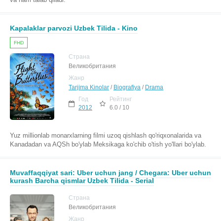
Kapalaklar parvozi Uzbek Tilida - Kino
FHD
Страна
Великобритания
Жанр
Tarjima Kinolar
/
Biografiya
/
Drama
Год
Рейтинг
2012
6.0 / 10
Yuz millionlab monarxlarning filmi uzoq qishlash qo'riqxonalarida va
Kanadadan va AQSh bo'ylab Meksikaga ko'chib o'tish yo'llari bo'ylab.
Muvaffaqqiyat sari: Uber uchun jang / Chegara: Uber uchun
kurash Barcha qismlar Uzbek Tilida - Serial
Страна
Великобритания
Жанр