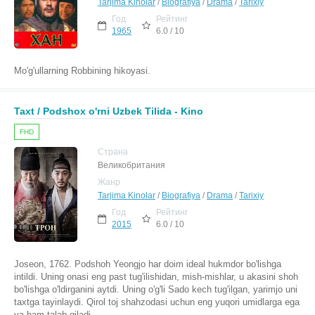
Tarjima Kinolar
/
Biografiya
/
Drama
/
Tarixiy
Год
Рейтинг
1965
6.0 / 10
Mo'g'ullarning Robbining hikoyasi.
Taxt / Podshox o'rni Uzbek Tilida - Kino
FHD
Страна
Великобритания
Жанр
Tarjima Kinolar
/
Biografiya
/
Drama
/
Tarixiy
Год
Рейтинг
2015
6.0 / 10
Joseon, 1762. Podshoh Yeongjo har doim ideal hukmdor bo'lishga
intildi. Uning onasi eng past tug'ilishidan, mish-mishlar, u akasini shoh
bo'lishga o'ldirganini aytdi. Uning o'g'li Sado kech tug'ilgan, yarimjo uni
taxtga tayinlaydi. Qirol toj shahzodasi uchun eng yuqori umidlarga ega
va ham talab qiladi.