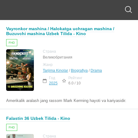
Vayronkor mashina / Halokatga uchragan mashina /
Buzuvchi mashina Uzbek Tilida - Kino
FHD
Страна
Великобритания
Жанр
Tarjima Kinolar
/
Biografiya
/
Drama
Год
Рейтинг
2025
6.0 / 10
Amerikalik aralash jang rassom Mark Kerrning hayoti va kariyasidir.
Falastin 36 Uzbek Tilida - Kino
FHD
Страна