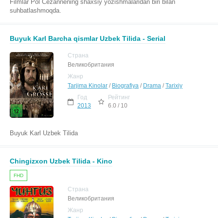
Filmlar Pol Cezannening shaxsiy yozishmalaridan biri bilan
suhbatlashmoqda.
Buyuk Karl Barcha qismlar Uzbek Tilida - Serial
Страна
Великобритания
Жанр
Tarjima Kinolar
/
Biografiya
/
Drama
/
Tarixiy
Год
Рейтинг
2013
6.0 / 10
Buyuk Karl Uzbek Tilida
Chingizxon Uzbek Tilida - Kino
FHD
Страна
Великобритания
Жанр