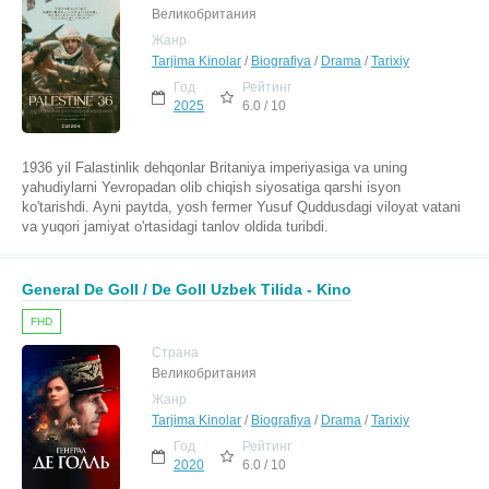
Великобритания
Жанр
Tarjima Kinolar
/
Biografiya
/
Drama
/
Tarixiy
Год
Рейтинг
2025
6.0 / 10
1936 yil Falastinlik dehqonlar Britaniya imperiyasiga va uning
yahudiylarni Yevropadan olib chiqish siyosatiga qarshi isyon
ko'tarishdi. Ayni paytda, yosh fermer Yusuf Quddusdagi viloyat vatani
va yuqori jamiyat o'rtasidagi tanlov oldida turibdi.
General De Goll / De Goll Uzbek Tilida - Kino
FHD
Страна
Великобритания
Жанр
Tarjima Kinolar
/
Biografiya
/
Drama
/
Tarixiy
Год
Рейтинг
2020
6.0 / 10