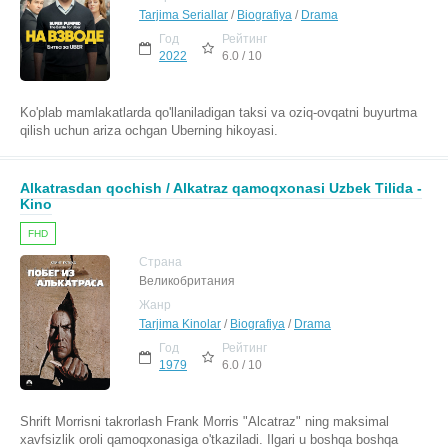
Tarjima Seriallar
/
Biografiya
/
Drama
Год
Рейтинг
2022
6.0 / 10
Ko'plab mamlakatlarda qo'llaniladigan taksi va oziq-ovqatni buyurtma
qilish uchun ariza ochgan Uberning hikoyasi.
Alkatrasdan qochish / Alkatraz qamoqxonasi Uzbek Tilida -
Kino
FHD
Страна
Великобритания
Жанр
Tarjima Kinolar
/
Biografiya
/
Drama
Год
Рейтинг
1979
6.0 / 10
Shrift Morrisni takrorlash Frank Morris "Alcatraz" ning maksimal
xavfsizlik oroli qamoqxonasiga o'tkaziladi. Ilgari u boshqa boshqa