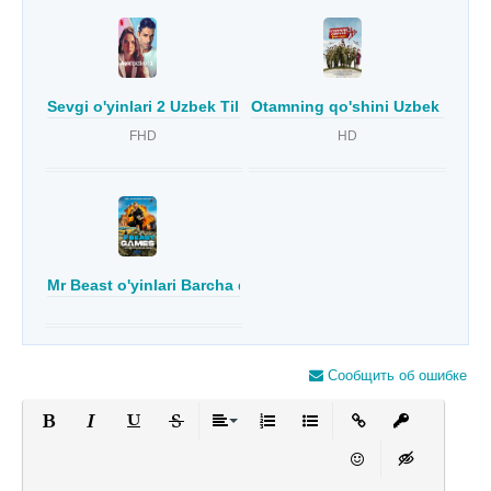
Sevgi o'yinlari 2 Uzbek Tilida
Otamning qo'shini Uzbek tilida
FHD
HD
Mr Beast o'yinlari Barcha qismlar Uzbek Tilida
Сообщить об ошибке
Полужирный
Курсив
Подчеркнутый
Зачеркнутый
Выравнивание
Нумерованный список
Маркированный список
Вставить ссылку
Вставить за
Вставить смайлик
Вставка скры