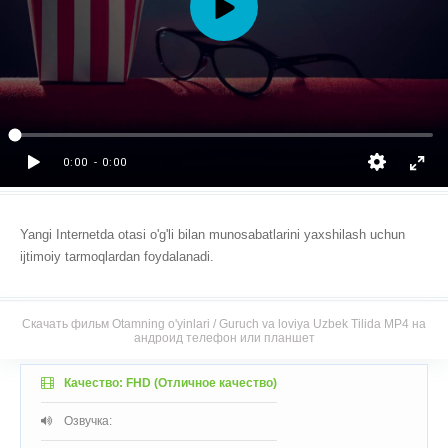
Yangi Internetda otasi o'g'li bilan munosabatlarini yaxshilash uchun
ijtimoiy tarmoqlardan foydalanadi.
Скачать фильм Otamning o'yinlari / Guruch va loviya Uzbek Tilida MP4 на
андроид телефон или планшет
Качество: FHD (Отличное качество)
Озвучка: