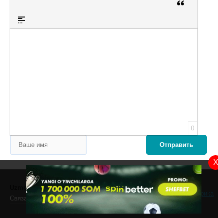
Вставка цит
Вставка спойлера
Оставьте пожалуйста отзыв
0
Отправить
Uzmovi
- скачать фильмы на телефон!
Связаться