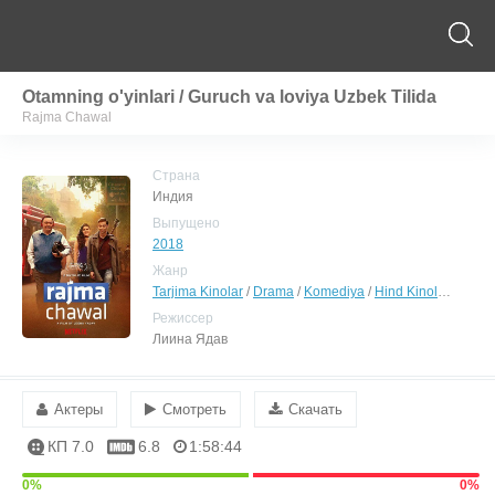
Otamning o'yinlari / Guruch va loviya Uzbek Tilida
Rajma Chawal
Страна
Индия
Выпущено
2018
Жанр
Tarjima Kinolar
/
Drama
/
Komediya
/
Hind Kinolar Uzbek Tilida
Режиссер
Лиина Ядав
Актеры
Смотреть
Скачать
КП 7.0
6.8
1:58:44
0%
0%