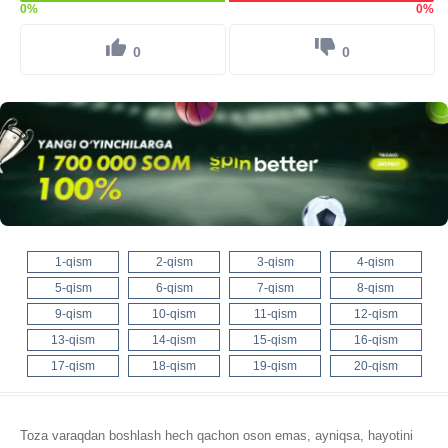
0%
0%
0
0
1-qism
2-qism
3-qism
4-qism
5-qism
6-qism
7-qism
8-qism
9-qism
10-qism
11-qism
12-qism
13-qism
14-qism
15-qism
16-qism
17-qism
18-qism
19-qism
20-qism
Toza varaqdan boshlash hech qachon oson emas, ayniqsa, hayotini