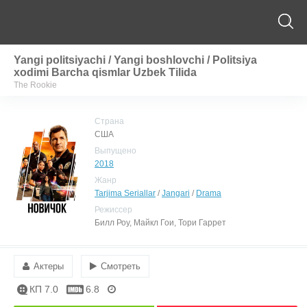
Yangi politsiyachi / Yangi boshlovchi / Politsiya
xodimi Barcha qismlar Uzbek Tilida
The Rookie
Страна
США
Выпущено
2018
Жанр
Tarjima Seriallar
/
Jangari
/
Drama
Режиссер
Билл Роу, Майкл Гои, Тори Гаррет
Актеры
Смотреть
КП 7.0
6.8