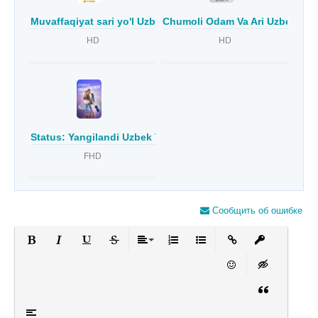
Muvaffaqiyat sari yo'l Uzbek tilida
Chumoli Odam Va Ari Uzbek tili
HD
HD
Status: Yangilandi Uzbek Tilida
FHD
Сообщить об ошибке
Полужирный
Курсив
Подчеркнутый
Зачеркнутый
Выравнивание
Нумерованный список
Маркированный список
Вставить ссылку
Вставить за
Вставить смайлик
Вставка скры
Вставка цит