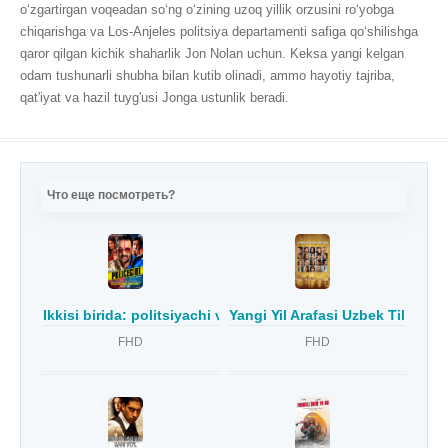
o‘zgartirgan voqeadan so‘ng o‘zining uzoq yillik orzusini ro‘yobga
chiqarishga va Los-Anjeles politsiya departamenti safiga qo‘shilishga
qaror qilgan kichik shaharlik Jon Nolan uchun. Keksa yangi kelgan
odam tushunarli shubha bilan kutib olinadi, ammo hayotiy tajriba,
qat'iyat va hazil tuyg'usi Jonga ustunlik beradi.
Что еще посмотреть?
Ikkisi birida: politsiyachi va bandit / Ikki yuzli odam / Polit
Yangi Yil Arafasi Uzbek Tilida
FHD
FHD