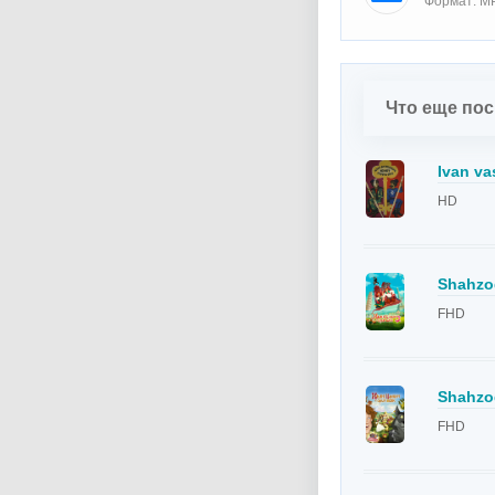
Формат: MP
Что еще по
Ivan va
HD
Shahzod
FHD
Shahzod
FHD