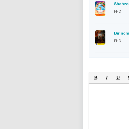
Shahzod
FHD
Birinch
FHD
Полужирный
Курсив
Подчер
За
Оставьте пожалуйс