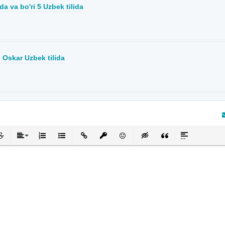
a va bo'ri 5 Uzbek tilida
i Oskar Uzbek tilida
кнутый
черкнутый
Выравнивание
Нумерованный список
Маркированный список
Вставить ссылку
Вставить защищенную ссылку
Вставить смайлик
Вставка скрытого текста
Вставка цитаты
Вставка спой
та отзыв