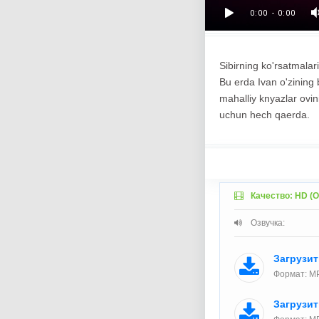
Sibirning ko'rsatmalar
Bu erda Ivan o'zining 
mahalliy knyazlar ovin
uchun hech qaerda.
Качество: HD (О
Озвучка:
Загрузи
Формат: MP
Загрузи