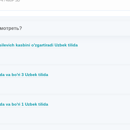
4 / 480P SD
смотреть?
silevich kasbini o'zgartiradi Uzbek tilida
a va bo'ri 3 Uzbek tilida
a va bo'ri 1 Uzbek tilida