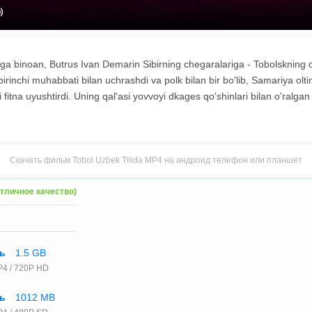
iga binoan, Butrus Ivan Demarin Sibirning chegaralariga - Tobolskning c
birinchi muhabbati bilan uchrashdi va polk bilan bir bo'lib, Samariya olt
i fitna uyushtirdi. Uning qal'asi yovvoyi dkages qo'shinlari bilan o'ralga
Скачать фильм Tobol Uzbek Tilida MP4 на андроид телефон или планшет
тличное качество)
ть
1.5 GB
4 / 720P HD
ть
1012 MB