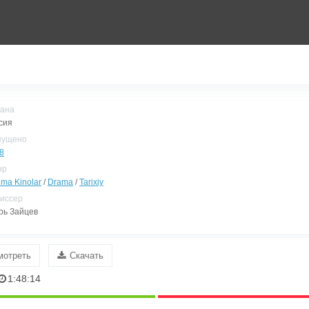
ана
сия
пущено
8
нр
ima Kinolar
/
Drama
/
Tarixiy
иссер
рь Зайцев
мотреть
Скачать
1:48:14