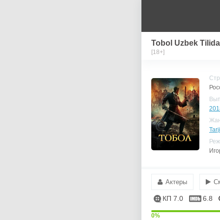
Tobol Uzbek Tilida
[18+]
Стр
Рос
Вы
201
Жа
Tarj
Реж
Иго
Актеры
С
КП 7.0
6.8
0%