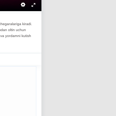
hegaralariga kiradi.
indan oltin uchun
n va yordamni kutish