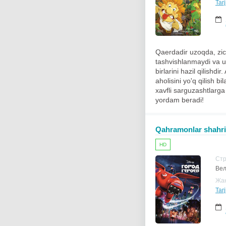
Tarj
Qaerdadir uzoqda, zic
tashvishlanmaydi va un
birlarini hazil qilish
aholisini yo'q qilish b
xavfli sarguzashtlarga
yordam beradi!
Qahramonlar shahri 
HD
Ст
Вел
Жа
Tarj