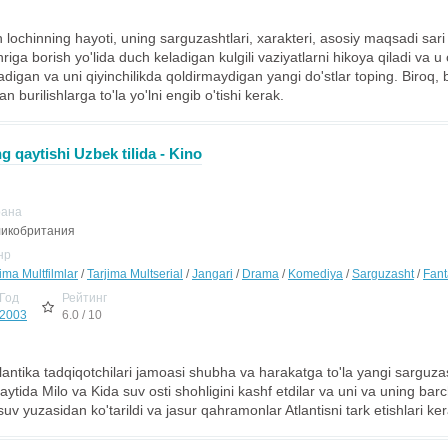
h lochinning hayoti, uning sarguzashtlari, xarakteri, asosiy maqsadi sari
iga borish yo'lida duch keladigan kulgili vaziyatlarni hikoya qiladi va u 
itadigan va uni qiyinchilikda qoldirmaydigan yangi do'stlar toping. Biroq,
n burilishlarga to'la yo'lni engib o'tishi kerak.
g qaytishi Uzbek tilida - Kino
рана
икобритания
нр
ima Multfilmlar
/
Tarjima Multserial
/
Jangari
/
Drama
/
Komediya
/
Sarguzasht
/
Fant
Год
Рейтинг
2003
6.0 / 10
tlantika tadqiqotchilari jamoasi shubha va harakatga to'la yangi sarguza
aytida Milo va Kida suv osti shohligini kashf etdilar va uni va uning barc
suv yuzasidan ko'tarildi va jasur qahramonlar Atlantisni tark etishlari ker