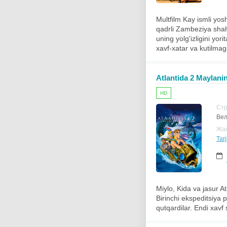
Multfilm Kay ismli yos
qadrli Zambeziya shahr
uning yolg'izligini yor
xavf-xatar va kutilmaga
Atlantida 2 Maylanin
HD
Ст
Вел
Жа
Tarj
Miylo, Kida va jasur A
Birinchi ekspeditsiya p
qutqardilar. Endi xavf 