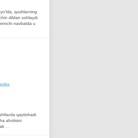
 yo'lda, qushlarning
chin dildan xohlaydi.
 birinchi navbatda u
astika
shtlarda qaytishadi.
ha aholisini
ak ...