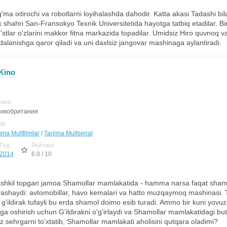
a ixtirochi va robotlarni loyihalashda dahodir. Katta akasi Tadashi bil
ak shahri San-Fransokyo Texnik Universitetida hayotga tatbiq etadilar. Bir 
'stlar o'zlarini makkor fitna markazida topadilar. Umidsiz Hiro quvnoq 
alanishga qaror qiladi va uni daxlsiz jangovar mashinaga aylantiradi.
 Kino
рана
икобритания
нр
ima Multfilmlar
/
Tarjima Multserial
Год
Рейтинг
2014
6.0 / 10
ashkil topgan jamoa Shamollar mamlakatida - hamma narsa faqat shamo
ashaydi: avtomobillar, havo kemalari va hatto muzqaymoq mashinasi. T
 g'ildirak tufayli bu erda shamol doimo esib turadi. Ammo bir kuni yovuz
ga oshirish uchun G'ildirakni o'g'irlaydi va Shamollar mamlakatidagi but
uz sehrgarni to'xtatib, Shamollar mamlakati aholisini qutqara oladimi?