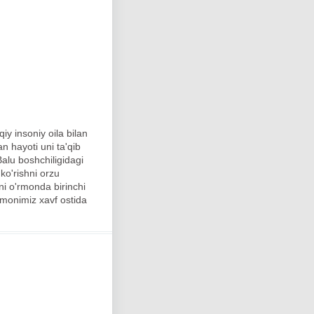
y insoniy oila bilan
 hayoti uni ta'qib
alu boshchiligidagi
 ko'rishni orzu
ni o'rmonda birinchi
amonimiz xavf ostida