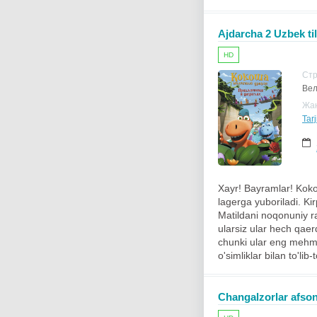
Ajdarcha 2 Uzbek til
HD
Ст
Вел
Жа
Tarj
Xayr! Bayramlar! Koko
lagerga yuboriladi. Kir
Matildani noqonuniy r
ularsiz ular hech qaer
chunki ular eng mehmo
o'simliklar bilan to'lib
Changalzorlar afsona