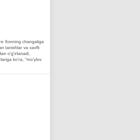
here Xonning changaliga
 tanishlar va xavfli
an o'g'irlanadi,
lariga ko'ra, "mo'ylov