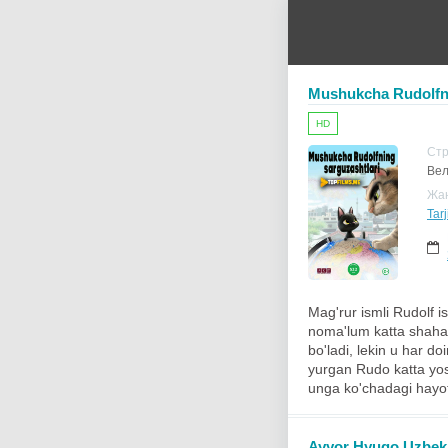
Mushukcha Rudolfnin
HD
Ст
Вел
Жа
Tarj
Mag'rur ismli Rudolf i
noma'lum katta shahar
bo'ladi, lekin u har do
yurgan Rudo katta yos
unga ko'chadagi hayotn
Ayyor Hyugo Uzbek t