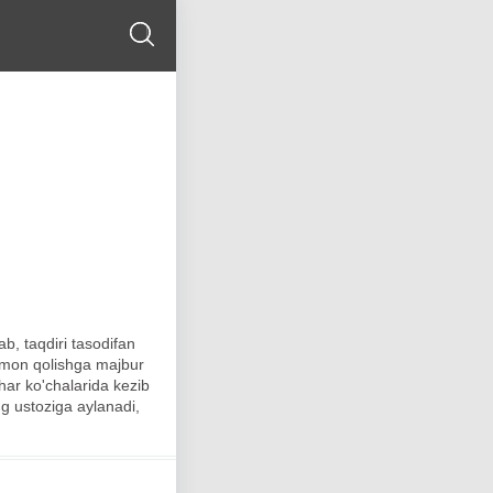
b, taqdiri tasodifan
omon qolishga majbur
ahar ko'chalarida kezib
g ustoziga aylanadi,