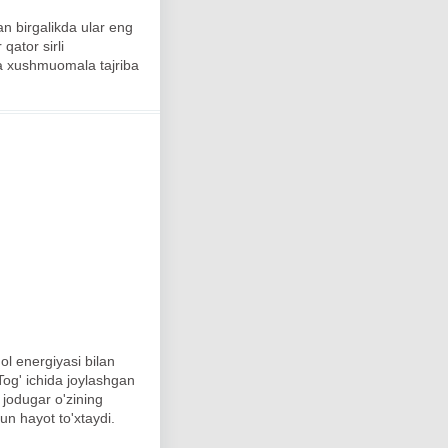
an birgalikda ular eng
qator sirli
va xushmuomala tajriba
l energiyasi bilan
og' ichida joylashgan
 jodugar o'zining
un hayot to'xtaydi.