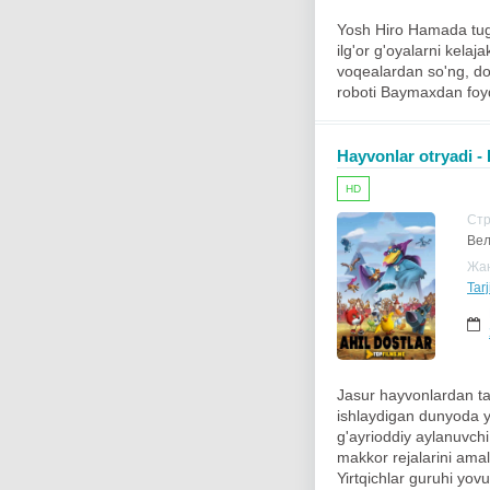
Yosh Hiro Hamada tug'm
ilg'or g'oyalarni kelaj
voqealardan so'ng, do
roboti Baymaxdan foyd
Hayvonlar otryadi -
HD
Ст
Вел
Жа
Tarj
Jasur hayvonlardan t
ishlaydigan dunyoda y
g'ayrioddiy aylanuvchi
makkor rejalarini amal
Yirtqichlar guruhi yov