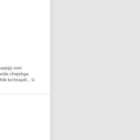
aqiqiy ovni
arida chiqishga
lik bo‘lmaydi... U