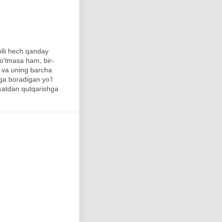
olli hech qanday
bo'lmasa ham, bir-
i va uning barcha
nga boradigan yo'l
lokatdan qutqarishga