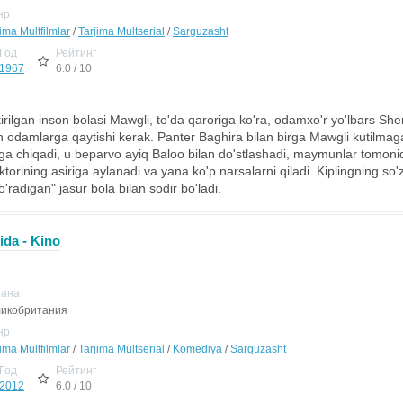
нр
ima Multfilmlar
/
Tarjima Multserial
/
Sarguzasht
Год
Рейтинг
1967
6.0 / 10
tirilgan inson bolasi Mawgli, to'da qaroriga ko'ra, odamxo'r yo'lbars S
 odamlarga qaytishi kerak. Panter Baghira bilan birga Mawgli kutilmagan
lga chiqadi, u beparvo ayiq Baloo bilan do'stlashadi, maymunlar tomonid
torining asiriga aylanadi va yana ko'p narsalarni qiladi. Kiplingning so'z
'radigan" jasur bola bilan sodir bo'ladi.
ida - Kino
рана
икобритания
нр
ima Multfilmlar
/
Tarjima Multserial
/
Komediya
/
Sarguzasht
Год
Рейтинг
2012
6.0 / 10