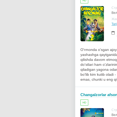
HD
Ст
Вел
Жа
Tarj
O'rmonda o'sgan ajoyi
yashashga qaytganidan
qilishda davom etmoqd
do'stlari ham o'zlarini
qiladigan yagona odam 
bo'lib kim kutib oladi
emas, chunki u eng qiyi
Changalzorlar afsona
HD
Ст
Вел