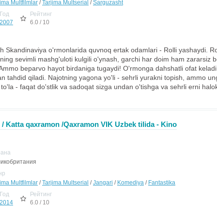
ima Multfilmlar
/
Tarjima Multserial
/
Sarguzasht
Год
Рейтинг
2007
6.0 / 10
h Skandinaviya o'rmonlarida quvnoq ertak odamlari - Rolli yashaydi. R
ing sevimli mashg'uloti kulgili o'ynash, garchi har doim ham zararsiz 
dir. Ammo beparvo hayot birdaniga tugaydi! O'rmonga dahshatli ofat kelad
ilan tahdid qiladi. Najotning yagona yo'li - sehrli yurakni topish, ammo u
 to'la - faqat do'stlik va sadoqat sizga undan o'tishga va sehrli erni ha
/ Katta qaxramon /Qaxramon VIK Uzbek tilida - Kino
рана
икобритания
нр
ima Multfilmlar
/
Tarjima Multserial
/
Jangari
/
Komediya
/
Fantastika
Год
Рейтинг
2014
6.0 / 10