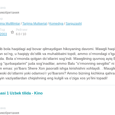
рана
икобритания
нр
ima Multfilmlar
/
Tarjima Multserial
/
Komediya
/
Sarguzasht
Год
Рейтинг
2003
6.0 / 10
b bola haqidagi aql bovar qilmaydigan hikoyaning davomi. Mawgli haqiqi
 so'ng, u haqiqiy do'stlik va muhabbatni topdi, ammo o'rmondagi o'tgan
a. Bola o'rmonda qolgan do'stlarini sog'indi. Mawglining quvnoq ayiq B
ng "qurbaqalarini" juda sog'inadilar, ammo Balu "o'rmonning sevgilisi" ni
emas: yo'lbars Shere Xon jasoratli ishga kirishishni xohlaydi. . Maugli
 - eski do'stlarmi yoki odamxo'r yo'lbarsmi? Ammo bizning kichkina qahr
n vaziyatlardan chiqishning eng kulgili va o'ziga xos yo'lini topadi!
si 1 Uzbek tilida - Kino
рана
икобритания