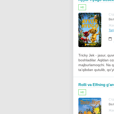
HD
Ст
Вел
Жа
Tarj
Tricky Jek - jasur, q
boshladilar. Aqldan oz
majburlamoqchi. Na qor
ta’qibdan qutulib, qo‘
Rolli va Elfning g'a
HD
Ст
Вел
Жа