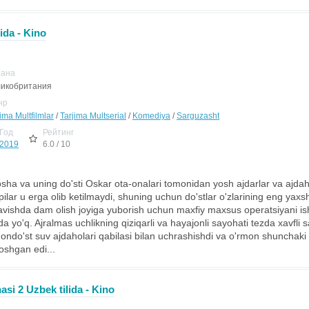
ida - Kino
рана
икобритания
нр
ima Multfilmlar
/
Tarjima Multserial
/
Komediya
/
Sarguzasht
Год
Рейтинг
2019
6.0 / 10
sha va uning do'sti Oskar ota-onalari tomonidan yosh ajdarlar va ajda
pilar u erga olib ketilmaydi, shuning uchun do'stlar o'zlarining eng yaxshi 
avishda dam olish joyiga yuborish uchun maxfiy maxsus operatsiyani is
da yo'q. Ajralmas uchlikning qiziqarli va hayajonli sayohati tezda xavfli
ndo'st suv ajdaholari qabilasi bilan uchrashishdi va o'rmon shunchaki
-toshgan edi...
si 2 Uzbek tilida - Kino