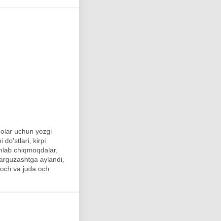
holar uchun yozgi
do'stlari, kirpi
hlab chiqmoqdalar,
 sarguzashtga aylandi,
 och va juda och