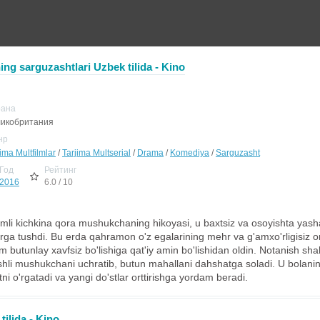
g sarguzashtlari Uzbek tilida - Kino
рана
икобритания
нр
ima Multfilmlar
/
Tarjima Multserial
/
Drama
/
Komediya
/
Sarguzasht
Год
Рейтинг
2016
6.0 / 10
smli kichkina qora mushukchaning hikoyasi, u baxtsiz va osoyishta yasha
ga tushdi. Bu erda qahramon o'z egalarining mehr va g'amxo'rligisiz 
im butunlay xavfsiz bo'lishiga qat'iy amin bo'lishidan oldin. Notanish sh
hli mushukchani uchratib, butun mahallani dahshatga soladi. U bolanin
i o'rgatadi va yangi do'stlar orttirishga yordam beradi.
ilida - Kino