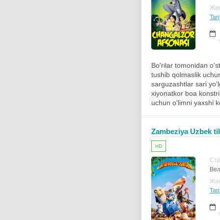
Жа
Tarj
Bo'rilar tomonidan o's
tushib qolmaslik uchun
sarguzashtlar sari yo'
xiyonatkor boa konstrik
uchun o'limni yaxshi ko
Zambeziya Uzbek til
HD
Ст
Вел
Жа
Tarj