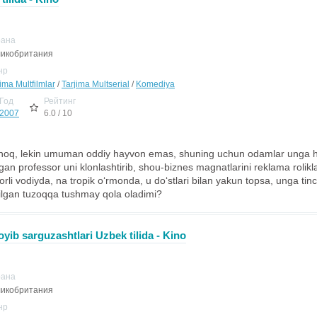
рана
икобритания
нр
ima Multfilmlar
/
Tarjima Multserial
/
Komediya
Год
Рейтинг
2007
6.0 / 10
uvnoq, lekin umuman oddiy hayvon emas, shuning uchun odamlar unga h
gan professor uni klonlashtirib, shou-biznes magnatlarini reklama rolikl
li vodiyda, na tropik o‘rmonda, u do‘stlari bilan yakun topsa, unga tinch
yilgan tuzoqqa tushmay qola oladimi?
royib sarguzashtlari Uzbek tilida - Kino
рана
икобритания
нр