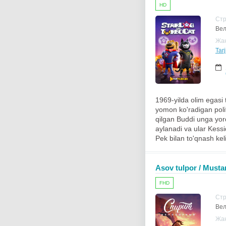
HD
Ст
Вел
Жа
Tarj
1969-yilda olim egasi
yomon ko'radigan poli
qilgan Buddi unga yor
aylanadi va ular Kessi
Pek bilan to'qnash kel
Asov tulpor / Mustan
FHD
Ст
Вел
Жа