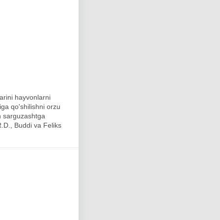
arini hayvonlarni
ga qo'shilishni orzu
ch sarguzashtga
.D., Buddi va Feliks