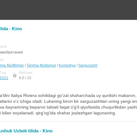
lida - Kino
рана
икобритания
нр
ima Multfilmlar
/
Tarjima Multserial
/
Komediya
/
Sarguzasht
Год
Рейтинг
2021
6.0 / 10
ta'tilni Italiya Riviera sohilidagi go'zal shaharchada uy qurilishi makar
arini o'z ichiga oladi. Lukaning biron bir sarguzashtlari uning yangi en
 va bayramning beparvo tabiati faqat o'g'il qiyofasida chuqurlikdan yashi
 bilan soyalanadi. qirg'og'ida shahar joylashgan lagunaning.
ushuk Uzbek tilida - Kino