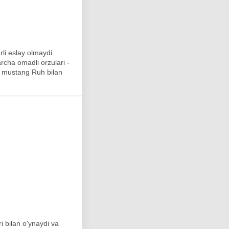
rli eslay olmaydi.
archa omadli orzulari -
yi mustang Ruh bilan
i bilan o'ynaydi va