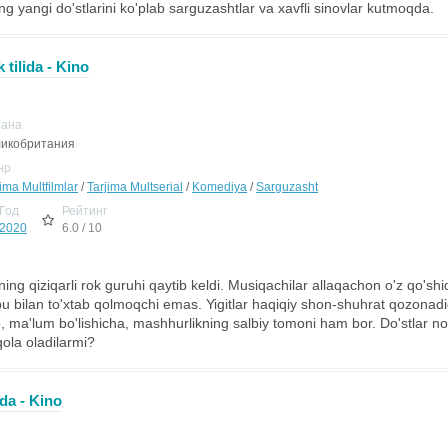
ng yangi do'stlarini ko'plab sarguzashtlar va xavfli sinovlar kutmoqda.
 tilida - Kino
рана
икобритания
нр
ima Multfilmlar
/
Tarjima Multserial
/
Komediya
/
Sarguzasht
Год
Рейтинг
2020
6.0 / 10
ing qiziqarli rok guruhi qaytib keldi. Musiqachilar allaqachon o'z qo'sh
u bilan to'xtab qolmoqchi emas. Yigitlar haqiqiy shon-shuhrat qozonadi
, ma'lum bo'lishicha, mashhurlikning salbiy tomoni ham bor. Do'stlar n
 qola oladilarmi?
ida - Kino