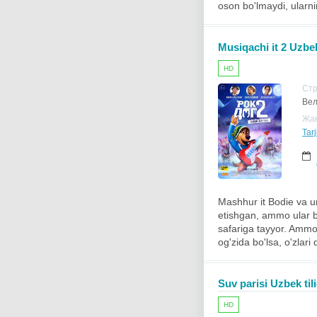
oson bo'lmaydi, ularni
Musiqachi it 2 Uzbek
HD
Ст
Вел
Жа
Tarj
Mashhur it Bodie va un
etishgan, ammo ular b
safariga tayyor. Ammo
og'zida bo'lsa, o'zlari
Suv parisi Uzbek til
HD