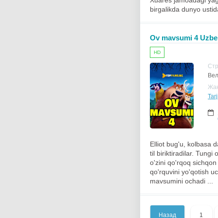
Xuares jamoadagi yago
birgalikda dunyo ustid
Ov mavsumi 4 Uzbek 
HD
Ст
Вел
Жа
Tarj
Elliot bug'u, kolbasa
til biriktiradilar. Tung
o'zini qo'rqoq sichqon
qo'rquvini yo'qotish u
mavsumini ochadi ...
Назад
1