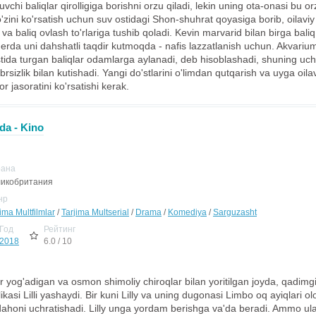
vchi baliqlar qirolligiga borishni orzu qiladi, lekin uning ota-onasi bu
 o'zini ko'rsatish uchun suv ostidagi Shon-shuhrat qoyasiga borib, oilavi
va baliq ovlash to'rlariga tushib qoladi. Kevin marvarid bilan birga bali
 erda uni dahshatli taqdir kutmoqda - nafis lazzatlanish uchun. Akvariu
ostida turgan baliqlar odamlarga aylanadi, deb hisoblashadi, shuning u
brsizlik bilan kutishadi. Yangi do'stlarini o'limdan qutqarish va uyga oila
r jasoratini ko'rsatishi kerak.
ida - Kino
рана
икобритания
нр
ima Multfilmlar
/
Tarjima Multserial
/
Drama
/
Komediya
/
Sarguzasht
Год
Рейтинг
2018
6.0 / 10
r yog'adigan va osmon shimoliy chiroqlar bilan yoritilgan joyda, qadim
ikasi Lilli yashaydi. Bir kuni Lilly va uning dugonasi Limbo oq ayiqlari o
ahoni uchratishadi. Lilly unga yordam berishga va'da beradi. Ammo ula