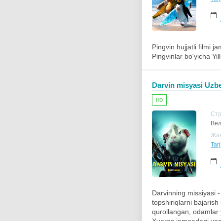
Pingvin hujjatli filmi
Pingvinlar bo'yicha Yi
Darvin misyasi Uzbek
HD
Ст
Вел
Жа
Tarj
Darvinning missiyasi 
topshiriqlarni bajaris
qurollangan, odamlar y