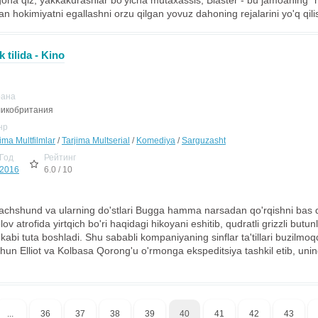
na qiz, yakkakurashlar bo'yicha mutaxassis; Blaster - bu jamoaning "m
an hokimiyatni egallashni orzu qilgan yovuz dahoning rejalarini yo'q qilis
tilida - Kino
рана
икобритания
нр
ima Multfilmlar
/
Tarjima Multserial
/
Komediya
/
Sarguzasht
Год
Рейтинг
2016
6.0 / 10
 dachshund va ularning do'stlari Bugga hamma narsadan qo'rqishni bas qi
i olov atrofida yirtqich bo'ri haqidagi hikoyani eshitib, qudratli grizzli butun
 kabi tuta boshladi. Shu sababli kompaniyaning sinflar ta'tillari buzilm
chun Elliot va Kolbasa Qorong'u o'rmonga ekspeditsiya tashkil etib, uning
...
36
37
38
39
40
41
42
43