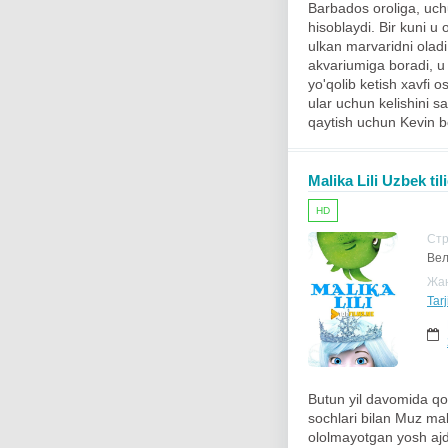
Barbados oroliga, uchu
hisoblaydi. Bir kuni u
ulkan marvaridni oladi 
akvariumiga boradi, u
yo'qolib ketish xavfi 
ular uchun kelishini sa
qaytish uchun Kevin bo
Malika Lili Uzbek til
HD
Ст
Вел
Жа
Tarj
Butun yil davomida qo
sochlari bilan Muz mal
ololmayotgan yosh ajd