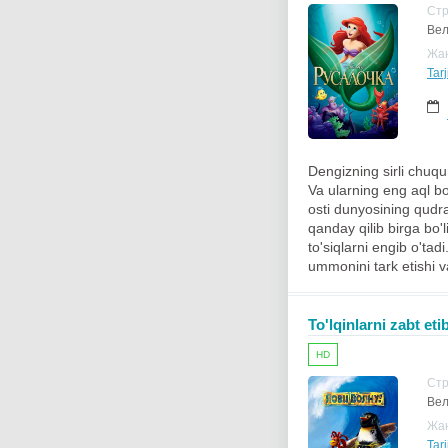
Ст
Вел
Жа
Tarj
Dengizning sirli chuqur
Va ularning eng aql bo
osti dunyosining qudra
qanday qilib birga bo'
to'siqlarni engib o'ta
ummonini tark etishi v
To'lqinlarni zabt eti
HD
Ст
Вел
Жа
Tarj