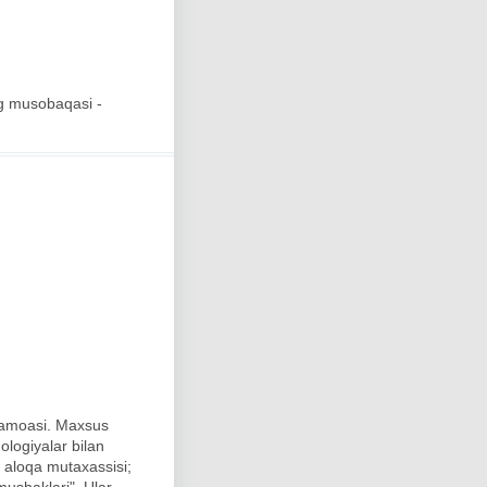
ing musobaqasi -
 jamoasi. Maxsus
ologiyalar bilan
, aloqa mutaxassisi;