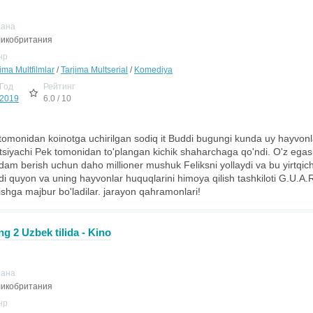
рана
икобритания
нр
ima Multfilmlar
/
Tarjima Multserial
/
Komediya
Год
Рейтинг
2019
6.0 / 10
 tomonidan koinotga uchirilgan sodiq it Buddi bugungi kunda uy hayvonl
tsiyachi Pek tomonidan to'plangan kichik shaharchaga qo'ndi. O'z egasi
dam berish uchun daho millioner mushuk Feliksni yollaydi va bu yirtqi
di quyon va uning hayvonlar huquqlarini himoya qilish tashkiloti G.U.A.R
ishga majbur bo'ladilar. jarayon qahramonlari!
g 2 Uzbek tilida - Kino
рана
икобритания
нр