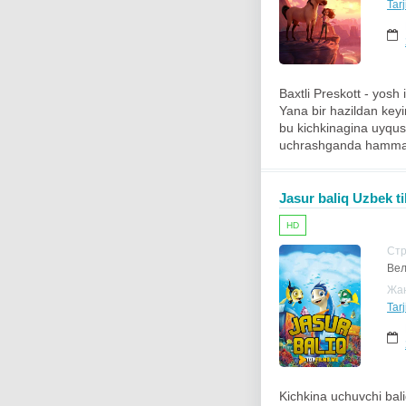
Tarj
Baxtli Preskott - yosh
Yana bir hazildan keyi
bu kichkinagina uyqus
uchrashganda hamma 
Jasur baliq Uzbek ti
HD
Ст
Вел
Жа
Tarj
Kichkina uchuvchi bali