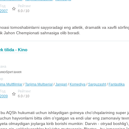
Год
Рейтинг
2007
6.0 / 10
 jamoasi tomoshabinlarni sayyoradagi eng atletik, dramatik va xavfli sörf
llik Jahon Chempionati sahnasiga olib boradi.
 tilida - Kino
рана
икобритания
нр
ima Multfilmlar
/
Tarjima Multserial
/
Jangari
/
Komediya
/
Sarguzasht
/
Fantastika
Год
Рейтинг
2009
6.0 / 10
- bu AQSh hukumati uchun ishlaydigan gvineya cho'chqalarining super
h uchun hayvonlarni bitta olim o'rgatgan va endi ular eng zamonaviy texn
eta olmaydigan joylarga kirib borishi mumkin: Darvin - otryad boshlig'i