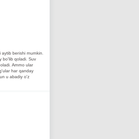
ni aytib berishi mumkin.
 bo'lib qoladi. Suv
 qoladi. Ammo ular
yg'ular har qanday
hun u abadiy o'z