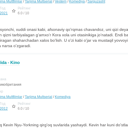
ima Multfilmlar
/
Tarjima Multserial
/
Vestern
/
Komediya
/
Sarguzasht
Год
Рейтинг
2021
6.0 / 10
 isyonchi, xuddi onasi kabi, afsonaviy qo'rqmas chavandoz, uni qizi deya
n qizni tarbiyalagan g‘amxo‘r Kora xola uni otasinikiga jo‘natadi. Endi b
iragan shaharchadan xalos bo'lish. U o'zi kabi o'jar va mustaqil yovvo
narsa o'zgaradi.
lida - Kino
рана
икобритания
нр
ima Multfilmlar
/
Tarjima Multserial
/
Komediya
Год
Рейтинг
2012
6.0 / 10
q Kevin Nyu-Yorkning qirg'oq suvlarida yashaydi. Kevin har kuni do'stlar