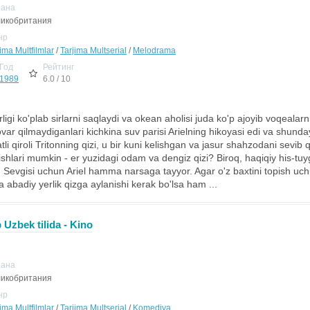
рана
икобритания
нр
ima Multfilmlar
/
Tarjima Multserial
/
Melodrama
Год
Рейтинг
1989
6.0 / 10
ligi ko'plab sirlarni saqlaydi va okean aholisi juda ko'p ajoyib voqealar
var qilmaydiganlari kichkina suv parisi Arielning hikoyasi edi va shunday
tli qiroli Tritonning qizi, u bir kuni kelishgan va jasur shahzodani sevib
lishlari mumkin - er yuzidagi odam va dengiz qizi? Biroq, haqiqiy his-tu
di. Sevgisi uchun Ariel hamma narsaga tayyor. Agar o'z baxtini topish uc
a abadiy yerlik qizga aylanishi kerak bo'lsa ham ...
b Uzbek tilida - Kino
рана
икобритания
нр
ima Multfilmlar
/
Tarjima Multserial
/
Komediya