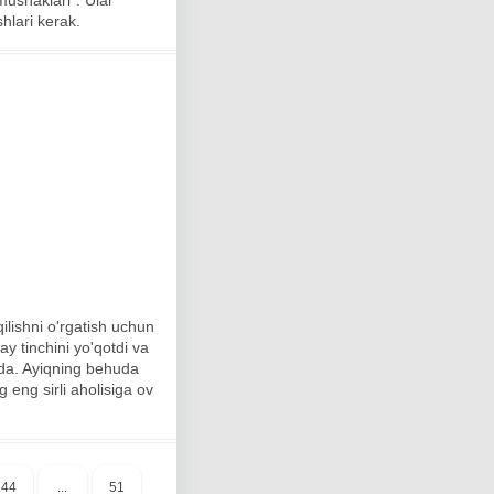
ushaklari". Ular
hlari kerak.
lishni o'rgatish uchun
lay tinchini yo'qotdi va
oqda. Ayiqning behuda
 eng sirli aholisiga ov
44
...
51