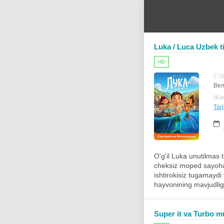
Luka / Luca Uzbek ti
HD
Ст
Вел
Жа
Tarj
O'g'il Luka unutilmas 
cheksiz moped sayohatl
ishtirokisiz tugamaydi
hayvonining mavjudligi
Super it va Turbo m