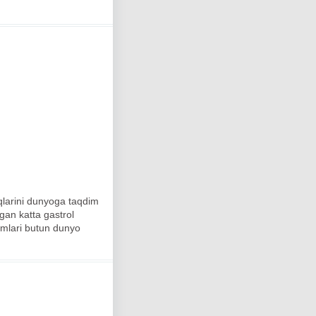
iqlarini dunyoga taqdim
gan katta gastrol
omlari butun dunyo