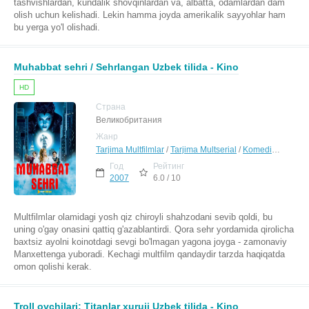
tashvishlardan, kundalik shovqinlardan va, albatta, odamlardan dam
olish uchun kelishadi. Lekin hamma joyda amerikalik sayyohlar ham
bu yerga yo'l olishadi.
Muhabbat sehri / Sehrlangan Uzbek tilida - Kino
HD
Страна
Великобритания
Жанр
Tarjima Multfilmlar
/
Tarjima Multserial
/
Komediya
/
Melo
Год
Рейтинг
2007
6.0 / 10
Multfilmlar olamidagi yosh qiz chiroyli shahzodani sevib qoldi, bu
uning o'gay onasini qattiq g'azablantirdi. Qora sehr yordamida qirolicha
baxtsiz ayolni koinotdagi sevgi bo'lmagan yagona joyga - zamonaviy
Manxettenga yuboradi. Kechagi multfilm qandaydir tarzda haqiqatda
omon qolishi kerak.
Troll ovchilari: Titanlar xuruji Uzbek tilida - Kino