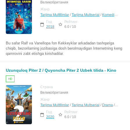
Великобритания
Жанр
Tarjima Multfilmlar
/
Tarjima Multserial
/
Komediya
/
Sargu
Год
Рейтинг
2018
6.0 / 10
Bu safar Ralf va Vanellopa fon Kekkeyklar arkadadan tashqariga
chiqib, bezorilarning jozibasiga dosh berolmaydigan Internetning keng
qamrovini zabt etishga kirishadilar.
Uzunquloq Piter 2 / Quyoncha Piter 2 Uzbek tilida - Kino
HD
Страна
Великобритания
Жанр
Tarjima Multfilmlar
/
Tarjima Multserial
/
Drama
/
Komediy
Год
Рейтинг
2020
6.0 / 10