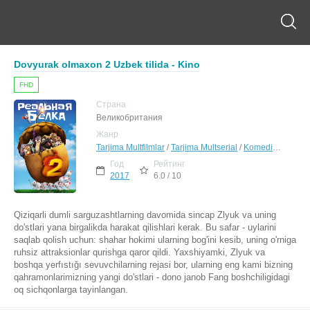
Dovyurak olmaxon 2 Uzbek tilida - Kino
FHD
Страна
Великобритания
Жанр
Tarjima Multfilmlar
/
Tarjima Multserial
/
Komediya
/
Sargu
Год
Рейтинг
2017
6.0 / 10
Qiziqarli dumli sarguzashtlarning davomida sincap Zlyuk va uning
do'stlari yana birgalikda harakat qilishlari kerak. Bu safar - uylarini
saqlab qolish uchun: shahar hokimi ularning bog'ini kesib, uning o'rniga
ruhsiz attraksionlar qurishga qaror qildi. Yaxshiyamki, Zlyuk va
boshqa yerfıstığı sevuvchilarning rejasi bor, ularning eng kami bizning
qahramonlarimizning yangi do'stlari - dono janob Fang boshchiligidagi
oq sichqonlarga tayinlangan.