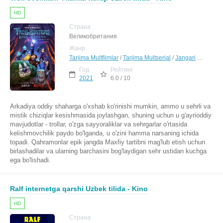
HD
Страна
Великобритания
Жанр
Tarjima Multfilmlar
/
Tarjima Multserial
/
Jangari
/
Drama
/
Год
Рейтинг
2021
6.0 / 10
Arkadiya oddiy shaharga o'xshab ko'rinishi mumkin, ammo u sehrli va
mistik chiziqlar kesishmasida joylashgan, shuning uchun u g'ayrioddiy
mavjudotlar - trollar, o'zga sayyoraliklar va sehrgarlar o'rtasida
kelishmovchilik paydo bo'lganda, u o'zini hamma narsaning ichida
topadi. Qahramonlar epik jangda Maxfiy tartibni mag'lub etish uchun
birlashadilar va ularning barchasini bog'laydigan sehr ustidan kuchga
ega bo'lishadi.
Ralf internetga qarshi Uzbek tilida - Kino
HD
Страна