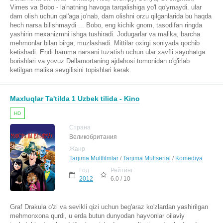
Vimes va Bobo - la'natning havoga tarqalishiga yo'l qo'ymaydi. ular
dam olish uchun qal'aga jo'nab, dam olishni orzu qilganlarida bu haqda
hech narsa bilishmaydi ... Bobo, eng kichik gnom, tasodifan ringda
yashirin mexanizmni ishga tushiradi. Jodugarlar va malika, barcha
mehmonlar bilan birga, muzlashadi. Mittilar oxirgi soniyada qochib
ketishadi. Endi hamma narsani tuzatish uchun ular xavfli sayohatga
borishlari va yovuz Dellamortaning ajdahosi tomonidan o'g'irlab
ketilgan malika sevgilisini topishlari kerak.
Maxluqlar Ta'tilda 1 Uzbek tilida - Kino
HD
Страна
Великобритания
Жанр
Tarjima Multfilmlar
/
Tarjima Multserial
/
Komediya
Год
Рейтинг
2012
6.0 / 10
Graf Drakula o'zi va sevikli qizi uchun beg'araz ko'zlardan yashirilgan
mehmonxona qurdi, u erda butun dunyodan hayvonlar oilaviy