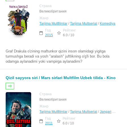
Страна
Великобритания
Жанр
Tarjima Multfilmlar
/
Tarjima Multserial
/
Komediya
Год
Рейтинг
2015
6.0 / 10
Graf Drakula o'zining maftunkor qizini inson olamidagi yigitga
turmushga beradi va yosh "aralash" juftlikning o'g'li bor. Bu bola
odamga aylanadimi yoki vampirga aylanadimi?
Qizil sayyora siri / Mars sirlari Multfilm Uzbek tilida - Kino
HD
Страна
Великобритания
Жанр
Tarjima Multfilmlar
/
Tarjima Multserial
/
Jangari
/
Sarguza
Год
Рейтинг
2011
6.0 / 10