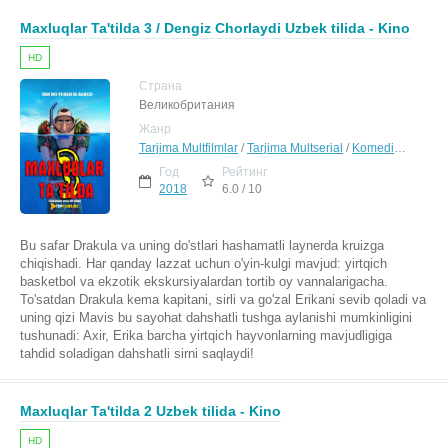
Maxluqlar Ta'tilda 3 / Dengiz Chorlaydi Uzbek tilida - Kino
HD
Страна
Великобритания
Жанр
Tarjima Multfilmlar
/
Tarjima Multserial
/
Komediya
/
Sargu
Год
Рейтинг
2018
6.0 / 10
Bu safar Drakula va uning do'stlari hashamatli laynerda kruizga
chiqishadi. Har qanday lazzat uchun o'yin-kulgi mavjud: yirtqich
basketbol va ekzotik ekskursiyalardan tortib oy vannalarigacha.
To'satdan Drakula kema kapitani, sirli va go'zal Erikani sevib qoladi va
uning qizi Mavis bu sayohat dahshatli tushga aylanishi mumkinligini
tushunadi: Axir, Erika barcha yirtqich hayvonlarning mavjudligiga
tahdid soladigan dahshatli sirni saqlaydi!
Maxluqlar Ta'tilda 2 Uzbek tilida - Kino
HD