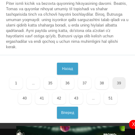
Piter ismli kichik va bezovta quyonning hikoyasining davomi. Beatris,
Tomas va quyonlar nihoyat umumiy til topishadi va shahar
tashqarisida tinch va o'lchovli hayotni boshlaydilar. Biroq, Butrusga
umuman yoqmaydi: uning isyonkor qalbi sarguzashtni talab qiladi va u
ularni qidirib katta shaharga boradi, u erda uning hiylalari albatta
qadrlanadi. Ayni paytda uning katta, do'stona oila a'zolari o'z
hayotlarini xavf ostiga qo'yib, Butrusni uyiga olib kelish uchun
ergashadilar va endi qochoq u uchun nima muhimligini hal qilishi
kerak.
Назад
1
...
35
36
37
38
39
40
41
42
43
...
51
Вперед