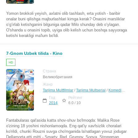
Yomon brokkoli yeyish, axlatni olib tashlash, erta yotish - baribir
onalar buni qilishga majburlashlari kimga kerak? Onasini marsliklar
o‘g‘irlab ketishganini bilguniga qadar Milo shunday deb o‘ylagan.
O'shanda u onasini topib, uyiga olib kelish uchun boshqa sayyoraga
ketishi kerakligi ma'lum bo'ldi.
7-Gnom Uzbek tilida - Kino
HD
Страна
Великобритания
Жанр
Tarjima Multfilmlar
/
Tarjima Multserial
/
Komediya
/
Sargu
Год
Рейтинг
2014
6.0 / 10
Fantabularas qal'asida katta shov-shuv bo'lmoqda: Malika Rose
o'zining 18 yoshini nishonlamoqda. Eng qat'iy xavfsizlik choralari
ko'rildi, chunki Rouzni suvga cho'mganida la'natlagan yovuz jodugar
Dellamorta etti mitti - Smarty, Red, Grumpy, Sonya, Strongman,