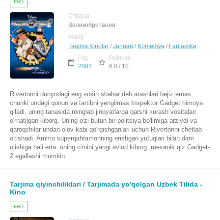
FHD
Страна
Великобритания
Жанр
Tarjima Kinolar
/
Jangari
/
Komediya
/
Fantastika
Год
Рейтинг
2003
6.0 / 10
Rivertonni dunyodagi eng sokin shahar deb atashlari bejiz emas,
chunki undagi qonun va tartibni yengilmas Inspektor Gadget himoya
qiladi, uning tanasida minglab jinoyatlarga qarshi kurash vositalari
o'rnatilgan kiborg. Uning o'zi butun bir politsiya bo'limiga arziydi va
qaroqchilar undan olov kabi qo'rqishganlari uchun Rivertonni chetlab
o'tishadi. Ammo superqahramonning erishgan yutuqlari bilan dam
olishiga hali erta: uning o'rnini yangi avlod kiborg, mexanik qiz Gadget-
2 egallashi mumkin.
Tarjima qiyinchiliklari / Tarjimada yo'qolgan Uzbek Tilida -
Kino
FHD