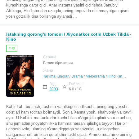
kurashishga qaror qildi. Arjar instantsiyasini qidirishda Janubiy
Afrikaga, Hindistondan uzoqda, uning tergovida etishmayotgan qismi
yosh go'zallik tina bo'lishiga aylanadi ...
Istakning qorong'u tomoni / Xiyonatkor xotin Uzbek Tilida -
Kino
FHD
Страна
Великобритания
Жанр
Tarjima Kinolar
/
Drama
/
Melodrama
/
Hind Kinolar Uzbek Tilida
Год
Рейтинг
2003
6.0 / 10
Kabir Lal - bu tinch, toshma va alkogolli adlikachi, uning eng yaxshi
do'stlari ham to'xtab bo'lmaydi. Sonia Xanna yosh, shahvoniy va xavfli
ayol. U Kabirni maftunkorlar kuchi bilan o'ziga jalb qiladi va u u uchun,
shu jumladan jinoyatchilikka hamma narsani qilishga tayyor. Har bir
uchrashuvda, ularning o'zaro diqqatga sazovorligi, u allaqachon
qariganida, eri, eri bilan qutulishni taklif qiladi. Ammo muammo erining