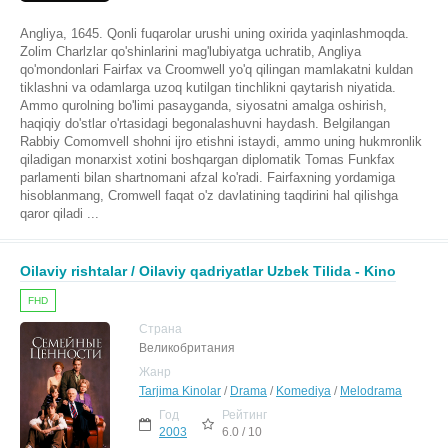
Angliya, 1645. Qonli fuqarolar urushi uning oxirida yaqinlashmoqda.
Zolim Charlzlar qo'shinlarini mag'lubiyatga uchratib, Angliya
qo'mondonlari Fairfax va Croomwell yo'q qilingan mamlakatni kuldan
tiklashni va odamlarga uzoq kutilgan tinchlikni qaytarish niyatida.
Ammo qurolning bo'limi pasayganda, siyosatni amalga oshirish,
haqiqiy do'stlar o'rtasidagi begonalashuvni haydash. Belgilangan
Rabbiy Comomvell shohni ijro etishni istaydi, ammo uning hukmronlik
qiladigan monarxist xotini boshqargan diplomatik Tomas Funkfax
parlamenti bilan shartnomani afzal ko'radi. Fairfaxning yordamiga
hisoblanmang, Cromwell faqat o'z davlatining taqdirini hal qilishga
qaror qiladi ...
Oilaviy rishtalar / Oilaviy qadriyatlar Uzbek Tilida - Kino
FHD
Страна
Великобритания
Жанр
Tarjima Kinolar
/
Drama
/
Komediya
/
Melodrama
Год
Рейтинг
2003
6.0 / 10