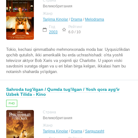
Страна
Великобритания
Жанр
Tarjima Kinolar
/
Drama
/
Melodrama
Год
Рейтинг
2003
6.0 / 10
Tokio, kechasi qimmatbaho mehmonxonada moda bar. Uyqusizlikdan
qochib qutulish, ikki amerikalik bu erda uchrashishadi: o'rta yoshli
televizor aktyor Bob Xaris va yoqimli qiz Charlotte. U yapon viski
savdosini suratga olgan va u eri bilan birga kelgan, ikkalasi ham bu
notanish shaharda yo'qolgan.
Sahroda tug'ilgan / Qumda tug'ilgan / Yosh qora ayg'ir
Uzbek Tilida - Kino
FHD
Страна
Великобритания
Жанр
Tarjima Kinolar
/
Drama
/
Sarguzasht