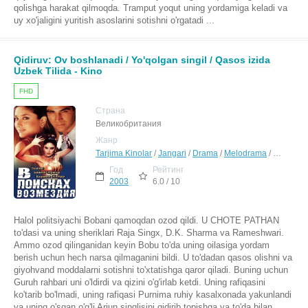
qolishga harakat qilmoqda. Tramput yoqut uning yordamiga keladi va
uy xo'jaligini yuritish asoslarini sotishni o'rgatadi ...
Qidiruv: Ov boshlanadi / Yo'qolgan singil / Qasos izida
Uzbek Tilida - Kino
FHD
Страна
Великобритания
Жанр
Tarjima Kinolar
/
Jangari
/
Drama
/
Melodrama
/
Hind Kino
Год
Рейтинг
2003
6.0 / 10
Halol politsiyachi Bobani qamoqdan ozod qildi. U CHOTE PATHAN
to'dasi va uning sheriklari Raja Singx, D.K. Sharma va Rameshwari.
Ammo ozod qilinganidan keyin Bobu to'da uning oilasiga yordam
berish uchun hech narsa qilmaganini bildi. U to'dadan qasos olishni va
giyohvand moddalarni sotishni to'xtatishga qaror qiladi. Buning uchun
Guruh rahbari uni o'ldirdi va qizini o'g'irlab ketdi. Uning rafiqasini
ko'tarib bo'lmadi, uning rafiqasi Purnima ruhiy kasalxonada yakunlandi
va uning o'sgan o'g'li Arjun singlisini qidirib topishga va to'da bilan