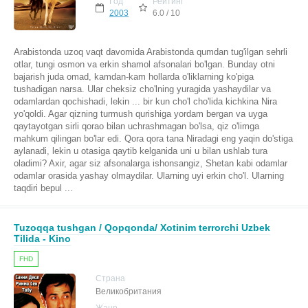
Год
Рейтинг
2003
6.0 / 10
Arabistonda uzoq vaqt davomida Arabistonda qumdan tug'ilgan sehrli
otlar, tungi osmon va erkin shamol afsonalari bo'lgan. Bunday otni
bajarish juda omad, kamdan-kam hollarda o'liklarning ko'piga
tushadigan narsa. Ular cheksiz cho'lning yuragida yashaydilar va
odamlardan qochishadi, lekin ... bir kun cho'l cho'lida kichkina Nira
yo'qoldi. Agar qizning turmush qurishiga yordam bergan va uyga
qaytayotgan sirli qorao bilan uchrashmagan bo'lsa, qiz o'limga
mahkum qilingan bo'lar edi. Qora qora tana Niradagi eng yaqin do'stiga
aylanadi, lekin u otasiga qaytib kelganida uni u bilan ushlab tura
oladimi? Axir, agar siz afsonalarga ishonsangiz, Shetan kabi odamlar
odamlar orasida yashay olmaydilar. Ularning uyi erkin cho'l. Ularning
taqdiri bepul ...
Tuzoqqa tushgan / Qopqonda/ Xotinim terrorchi Uzbek
Tilida - Kino
FHD
Страна
Великобритания