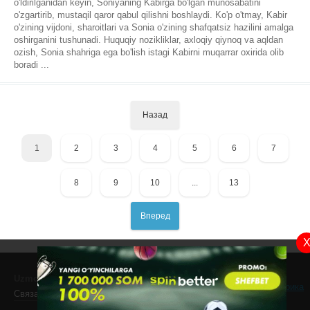
o'ldirilganidan keyin, Soniyaning Kabirga bo'lgan munosabatini
o'zgartirib, mustaqil qaror qabul qilishni boshlaydi. Ko'p o'tmay, Kabir
o'zining vijdoni, sharoitlari va Sonia o'zining shafqatsiz hazilini amalga
oshirganini tushunadi. Huquqiy nozikliklar, axloqiy qiynoq va aqldan
ozish, Sonia shahriga ega bo'lish istagi Kabirni muqarrar oxirida olib
boradi ...
Назад
1
2
3
4
5
6
7
8
9
10
...
13
Вперед
Uzmovi
- скачать фильмы на телефон!
Связаться