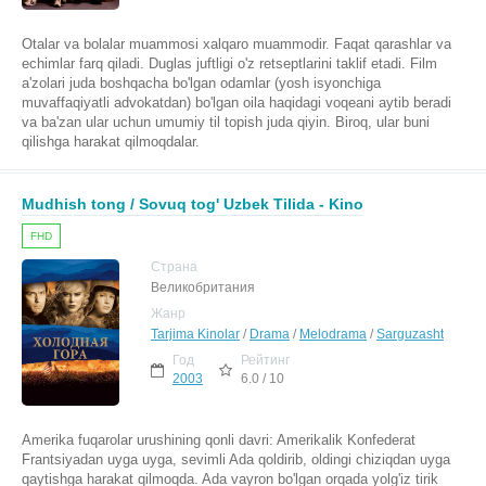
Otalar va bolalar muammosi xalqaro muammodir. Faqat qarashlar va
echimlar farq qiladi. Duglas juftligi o'z retseptlarini taklif etadi. Film
a'zolari juda boshqacha bo'lgan odamlar (yosh isyonchiga
muvaffaqiyatli advokatdan) bo'lgan oila haqidagi voqeani aytib beradi
va ba'zan ular uchun umumiy til topish juda qiyin. Biroq, ular buni
qilishga harakat qilmoqdalar.
Mudhish tong / Sovuq tog' Uzbek Tilida - Kino
FHD
Страна
Великобритания
Жанр
Tarjima Kinolar
/
Drama
/
Melodrama
/
Sarguzasht
Год
Рейтинг
2003
6.0 / 10
Amerika fuqarolar urushining qonli davri: Amerikalik Konfederat
Frantsiyadan uyga uyga, sevimli Ada qoldirib, oldingi chiziqdan uyga
qaytishga harakat qilmoqda. Ada vayron bo'lgan orqada yolg'iz tirik