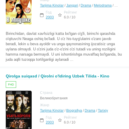
Жанр
Tarjima Kinolar
/
Jangari
/
Drama
/
Melodrama
/
Hind Kino
Год
Рейтинг
2003
6.0 / 10
Birinchidan, davlat xavfsizligi katta bo'lgan o'g'li, birinchi qarashda
o'qituvchi Neaga oshiq bo'ladi. U o'z his-tuyg'ularini o'zaro javob
beradi, lekin u beva ayoldir va unga qaynonasining ijozatisiz unga
uylana olmaydi. U o'zini juda o'z-o'zini o'zi tutadi va uning roziligini
hamma narsaga bermaydi. U uni ishontirishga muvaffaq bo'lganda, bu
juda aqlli tuzoqqa tortilganligi aylanadi ...
Qirolga suiqasd / Qirolni o'ldiring Uzbek Tilida - Kino
FHD
Страна
Великобритания
Жанр
Tarjima Kinolar
/
Biografiya
/
Drama
/
Tarixiy
Год
Рейтинг
2003
6.0 / 10