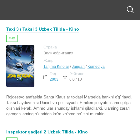
Taxi 3 / Taksi 3 Uzbek Tilida - Kino
FHD
Страна
Великобритания
Жанр
Tarjima Kinolar
/
Jangari
/
Komediya
Год
Рейтинг
2003
6.0 / 10
Rojdestvo arafasida Santa Klauslar to'dasi Marselda bankni o'g'irlaydi.
Taksi haydovchisi Daniel va politsiyachi Emilien jinoyatchilarni qo'lga
olishlari kerak. Ammo ular shunday ishlarni qiladilarki, ularning zarari
qaroqchilarning o'zlaridan ko'ra ko'proq bo'lishi mumkin.
Inspektor gadjeti 2 Uzbek Tilida - Kino