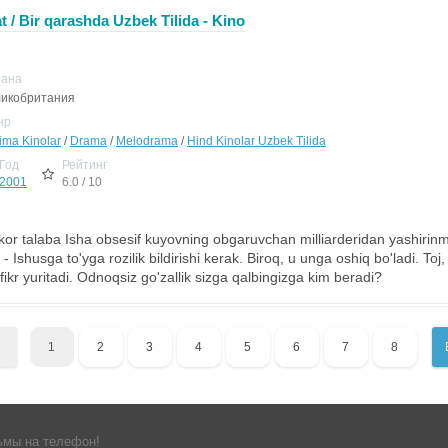
 / Bir qarashda Uzbek Tilida - Kino
рана
икобритания
нр
jima Kinolar
/
Drama
/
Melodrama
/
Hind Kinolar Uzbek Tilida
Год
Рейтинг
2001
6.0 / 10
or talaba Isha obsesif kuyovning obgaruvchan milliarderidan yashiri
 - Ishusga to'yga rozilik bildirishi kerak. Biroq, u unga oshiq bo'ladi. T
a fikr yuritadi. Odnoqsiz go'zallik sizga qalbingizga kim beradi?
1
2
3
4
5
6
7
8
ьмы на телефон!