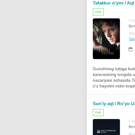
Tafakkur o'yini / Aql
FHD
Ст
Вел
Жа
Tar
Gunohning tubiga butu
karerasining tongida 
nazariyasi sohasida Ti
o'z hayotini ostin-toqa
Sun'iy aql / Ro'yo U
FHD
Ст
Вел
Жа