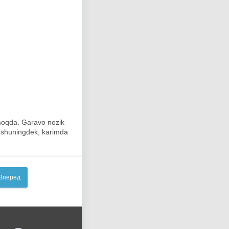
nmoqda. Garavo nozik
oj, shuningdek, karimda
Вперед