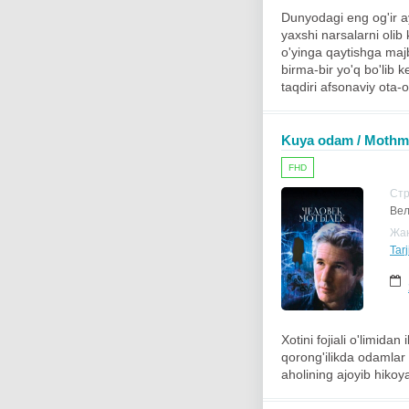
Dunyodagi eng og'ir ay
yaxshi narsalarni olib 
o'yinga qaytishga maj
birma-bir yo'q bo'lib 
taqdiri afsonaviy ota-o
Kuya odam / Mothman
FHD
Ст
Вел
Жа
Tar
Xotini fojiali o'limidan
qorong'ilikda odamlar o
aholining ajoyib hikoya