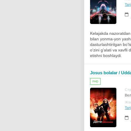
Tar
Kelajakda nazoratdan t
bilan yonma-yon yasha
dasturlashtirilgan bo'
o'zini g'alati va xavfl
etishni boshlaydi.
Josus bolalar / Udda
FHD
Ст
Вел
Жа
Tar