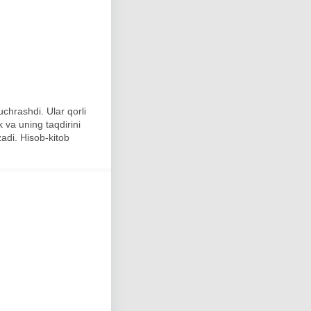
uchrashdi. Ular qorli
k va uning taqdirini
zadi. Hisob-kitob