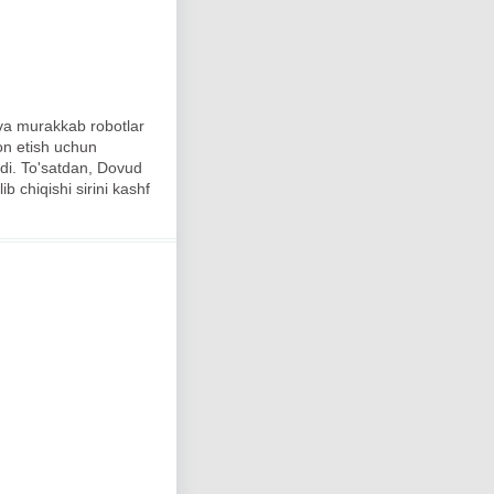
va ​​murakkab robotlar
on etish uchun
hdi. To'satdan, Dovud
b chiqishi sirini kashf