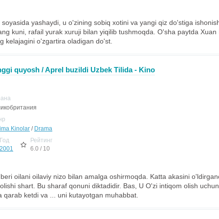
 soyasida yashaydi, u o'zining sobiq xotini va yangi qiz do'stiga ishoni
rang kuni, rafail yurak xuruji bilan yiqilib tushmoqda. O'sha paytda Xuan 
g kelajagini o'zgartira oladigan do'st.
ggi quyosh / Aprel buzildi Uzbek Tilida - Kino
рана
икобритания
нр
jima Kinolar
/
Drama
Год
Рейтинг
2001
6.0 / 10
 beri oilani oilaviy nizo bilan amalga oshirmoqda. Katta akasini o'ldirga
lishi shart. Bu sharaf qonuni diktadidir. Bas, U O'zi intiqom olish uch
ga qarab ketdi va ... uni kutayotgan muhabbat.