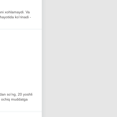
shni xohlamaydi. Va
hayotida ko'rinadi -
ndan so'ng, 20 yoshli
un ochiq muddatga