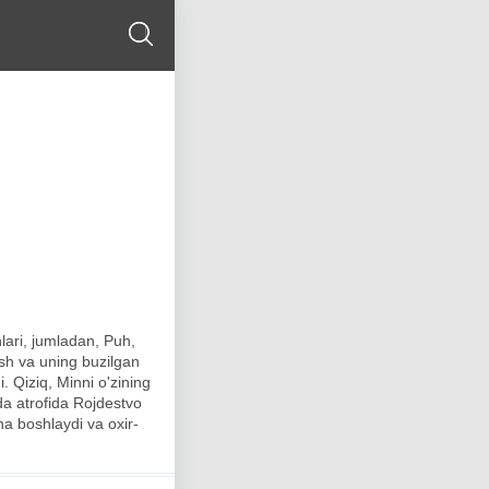
ari, jumladan, Puh,
ish va uning buzilgan
 Qiziq, Minni o'zining
zda atrofida Rojdestvo
na boshlaydi va oxir-