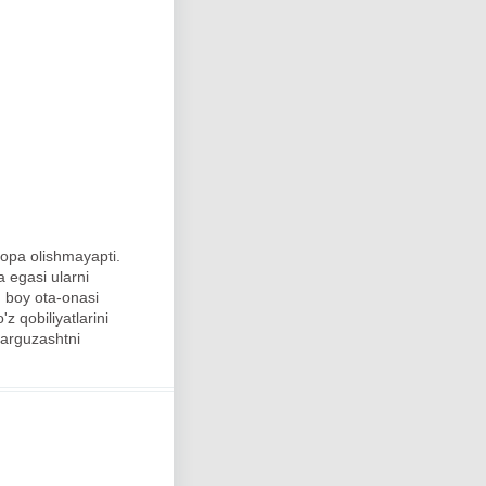
topa olishmayapti.
a egasi ularni
, boy ota-onasi
 qobiliyatlarini
sarguzashtni