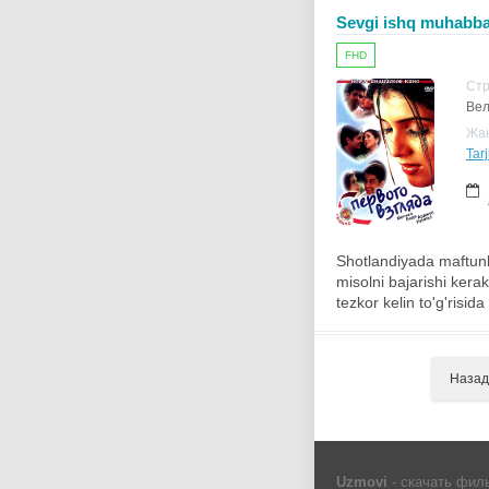
Sevgi ishq muhabbat
FHD
Ст
Вел
Жа
Tar
Shotlandiyada maftunk
misolni bajarishi kerak
tezkor kelin to'g'risid
Назад
Uzmovi
- скачать фил