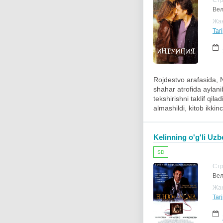
Ст
Вел
Жа
Tar
Rojdestvo arafasida, N
shahar atrofida aylanib
tekshirishni taklif qi
almashildi, kitob ikki
Kelinning o'g'li Uzb
SD
Ст
Вел
Жа
Tar