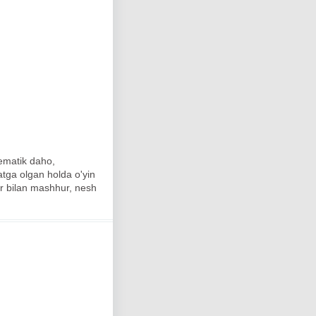
ematik daho,
tga olgan holda o'yin
ar bilan mashhur, nesh