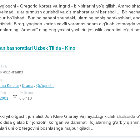
g'oqchi - Gregorio Kortez va Ingrid - bir-birlarini yo'q qilish. Ammo sh
kelmadi: ular turmush qurishdi va o'z mahoratlarini berishdi ... Bir necha
bur bo'lishadi. Buning sababi shundaki, ularning sobiq hamkasblari, eng
ketishdi. Biroq, yaqinda kortes xavfli yaramas odam o'g'irlab ketmoqda va
nalarning "Arsenal" ning eng yaxshi yashirin josuslik jasoratini to'g'ri bo
 bashoratlari Uzbek Tilida - Kino
рана
икобритания
нр
jima Kinolar
/
Drama
/
Qo'rqinchli
Год
Рейтинг
2001
6.0 / 10
 ikki yil o'tgach, jurnalist Jon Kline G'arbiy Virjiniyadagi kichik shaharda o
ldida g'alati bir jonzotni ko'rgan va dahshatli fojialarning g'arbiy qismi
lari uni o'z tergovini boshlashga majbur qiladi ...