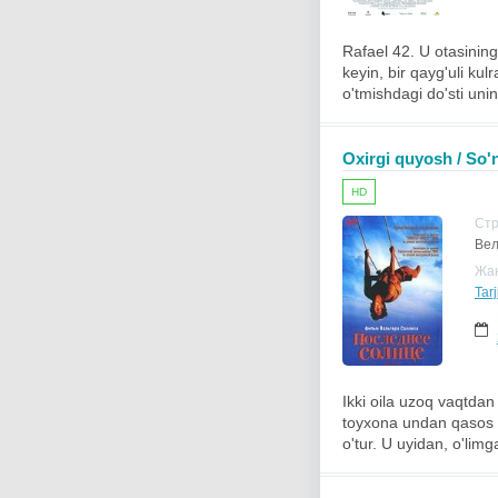
Rafael 42. U otasining
keyin, bir qayg'uli kul
o'tmishdagi do'sti unin
Oxirgi quyosh / So'n
HD
Ст
Вел
Жа
Tar
Ikki oila uzoq vaqtdan
toyxona undan qasos o
o'tur. U uyidan, o'lim