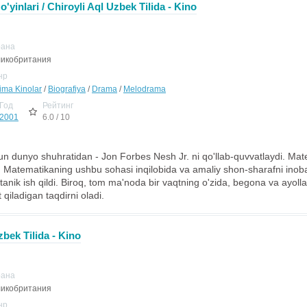
 o'yinlari / Chiroyli Aql Uzbek Tilida - Kino
рана
икобритания
нр
jima Kinolar
/
Biografiya
/
Drama
/
Melodrama
Год
Рейтинг
2001
6.0 / 10
n dunyo shuhratidan - Jon Forbes Nesh Jr. ni qo'llab-quvvatlaydi. Mat
u Matematikaning ushbu sohasi inqilobida va amaliy shon-sharafni inoba
tanik ish qildi. Biroq, tom ma'noda bir vaqtning o'zida, begona va ayoll
t qiladigan taqdirni oladi.
zbek Tilida - Kino
рана
икобритания
нр