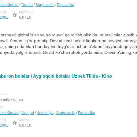
jima Kinolar
/
Drama
/
Sarguzasht
/
Fantastika
Год
Рейтинг
2001
6.0 / 10
ashqari global isish va qo'rquvni qo'rqitish olimida, munajjimlar ajoyib 
ydi. Ammo ilg'or prototip Dovud ismli bolasi fidokorona sevgini namoy
lsa, uning odamlari bunday his-tuyg'ular uchun o'zlarini tayyorlab qo'yis
i dunyoda yolg'iz topadi. Devid ko'cha roboti yordamida, Devid o'zining keli
buron bolalar / Ayg'oqchi bolalar Uzbek Tilida - Kino
рана
икобритания
нр
jima Kinolar
/
Jangari
/
Komediya
/
Sarguzasht
/
Fantastika
Год
Рейтинг
2001
6.0 / 10