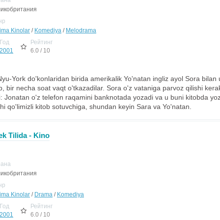
рана
икобритания
нр
jima Kinolar
/
Komediya
/
Melodrama
Год
Рейтинг
2001
6.0 / 10
yu-York do'konlaridan birida amerikalik Yo'natan ingliz ayol Sora bilan 
, bir necha soat vaqt o'tkazadilar. Sora o'z vataniga parvoz qilishi kera
ladi: Jonatan o'z telefon raqamini banknotada yozadi va u buni kitobda yo
nchi qo'limizli kitob sotuvchiga, shundan keyin Sara va Yo'natan.
ek Tilida - Kino
рана
икобритания
нр
jima Kinolar
/
Drama
/
Komediya
Год
Рейтинг
2001
6.0 / 10