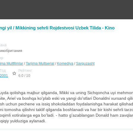
ngi yil / Mikkining sehrli Rojdestvosi Uzbek Tilida - Kino
рана
икобритания
нр
ima Multfilmlar
/
Tarjima Multserial
/
Komediya
/
Sarguzasht
Год
Рейтинг
2001
6.0 / 10
yda qolishga majbur qilganda, Mikki va uning Sichqoncha uyi mehmonl
ite, Ariel va boshqa ko'plab eski va yangi do'stlari Donaldni xursand qil
ish uchun pechene va issiq shokoladdan foydalanishga harakat qilishadi.
ni tomosha qilishni taklif qilganda boshlanadi va har bir kishi sehrli tar
oqimli xotiralarga ega bo'ladi. - hatto g'azablangan Donald ham zavqla
iqiy yulduziga aylanadi.