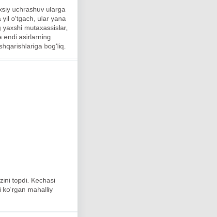
axsiy uchrashuv ularga
 yil o'tgach, ular yana
 yaxshi mutaxassislar,
 endi asirlarning
shqarishlariga bog'liq.
'zini topdi. Kechasi
ni ko'rgan mahalliy