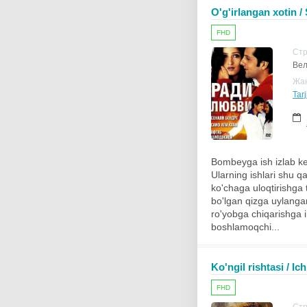
O'g'irlangan xotin /
FHD
Ст
Вел
Жа
Tar
Bombeyga ish izlab ke
Ularning ishlari shu q
ko'chaga uloqtirishga 
bo'lgan qizga uylangan
ro'yobga chiqarishga 
boshlamoqchi...
Ko'ngil rishtasi / Ic
FHD