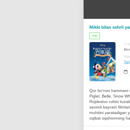
Mikki bilan sehrli ya
FHD
Ст
Вел
Жа
Tarj
Qor bo'roni hammani u
Piglet, Belle, Snow Wh
Rojdestvo ruhini tuzat
sevimli bayram filmlari
muhitini yaratadigan y
oqibat oqshomning haq