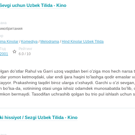
 Sevgi uchun Uzbek Tilida - Kino
рана
икобритания
нр
jima Kinolar
/
Komediya
/
Melodrama
/
Hind Kinolar Uzbek Tilida
Год
Рейтинг
2001
6.0 / 10
lgan do'stlar Rahul va Garri uzoq vaqtdan beri o'ziga mos hech narsa 
adar yomon ketmoqdaki, ular endi ijara haqini to'lashga qodir emaslar v
tayyor. Prakashning taqdiri biroz ularga o'xshaydi. Garchi u o'zi sevgan
 bo'lsa-da, xotinining otasi unga ishsiz odamdek munosabatda bo'lib, o'z
imkon bermaydi. Tasodifan uchrashib qolgan bu trio pul ishlash uchun 
hki hissiyot / Sezgi Uzbek Tilida - Kino