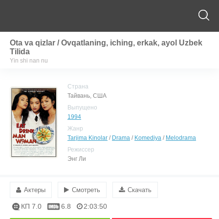
Ota va qizlar / Ovqatlaning, iching, erkak, ayol Uzbek
Tilida
Yin shi nan nu
Страна
Тайвань, США
Выпущено
1994
Жанр
Tarjima Kinolar
/
Drama
/
Komediya
/
Melodrama
Режиссер
Энг Ли
Актеры
Смотреть
Скачать
КП 7.0
6.8
2:03:50