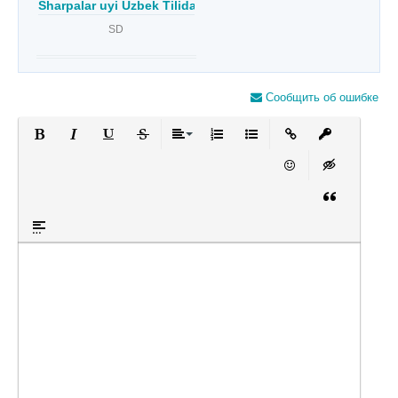
Sharpalar uyi Uzbek Tilida
SD
Сообщить об ошибке
Полужирный
Курсив
Подчеркнутый
Зачеркнутый
Выравнивание
Нумерованный список
Маркированный список
Вставить ссылку
Вставить за
Вставить смайлик
Вставка скры
Вставка цит
Вставка спойлера
Оставьте пожалуйста отзыв