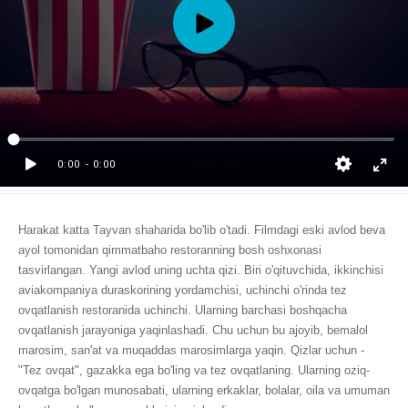
Harakat katta Tayvan shaharida bo'lib o'tadi. Filmdagi eski avlod beva
ayol tomonidan qimmatbaho restoranning bosh oshxonasi
tasvirlangan. Yangi avlod uning uchta qizi. Biri o'qituvchida, ikkinchisi
aviakompaniya duraskorining yordamchisi, uchinchi o'rinda tez
ovqatlanish restoranida uchinchi. Ularning barchasi boshqacha
ovqatlanish jarayoniga yaqinlashadi. Chu uchun bu ajoyib, bemalol
marosim, san'at va muqaddas marosimlarga yaqin. Qizlar uchun -
"Tez ovqat", gazakka ega bo'ling va tez ovqatlaning. Ularning oziq-
ovqatga bo'lgan munosabati, ularning erkaklar, bolalar, oila va umuman