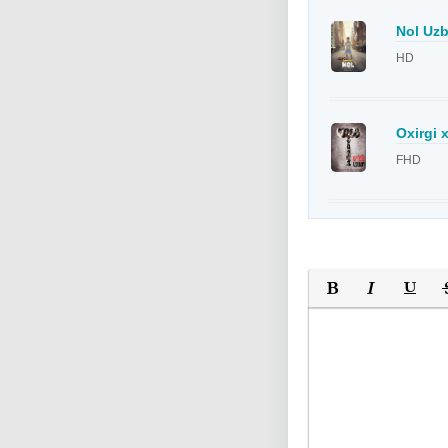
Nol Uzb
HD
Oxirgi 
FHD
Полужирный
Курсив
Подчер
За
Оставьте пожалуйс