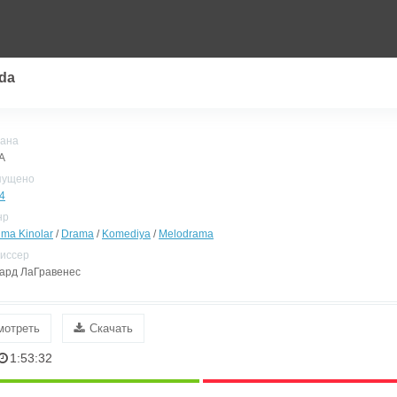
ida
ана
А
пущено
4
нр
ima Kinolar
/
Drama
/
Komediya
/
Melodrama
иссер
ард ЛаГравенес
мотреть
Скачать
1:53:32