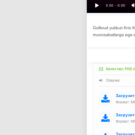
Gollivud yulduzi Kris 
munosabatlarga ega ek
Качество: FHD (
Озвучка:
Загрузи
Формат: M
Загрузи
Формат: MP
Загрузи