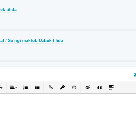
ek tilida
xat / So'ngi maktub Uzbek tilida
кнутый
черкнутый
Выравнивание
Нумерованный список
Маркированный список
Вставить ссылку
Вставить защищенную ссылку
Вставить смайлик
Вставка скрытого текста
Вставка цитаты
Вставка спой
та отзыв