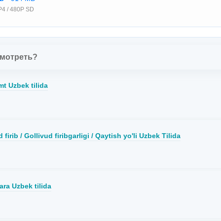
4 / 480P SD
смотреть?
t Uzbek tilida
 firib / Gollivud firibgarligi / Qaytish yo'li Uzbek Tilida
ara Uzbek tilida