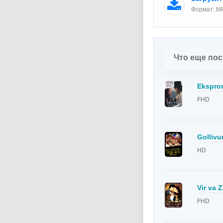
Формат: MP
Что еще по
Eksprom
FHD
Gollivud
HD
Vir va Z
FHD