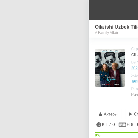
Oila ishi Uzbek Til
A Family Affair
Стр
СШ
Вы
202
Жа
Tarj
Реж
Рич
Актеры
С
КП 7.0
6.8
0%