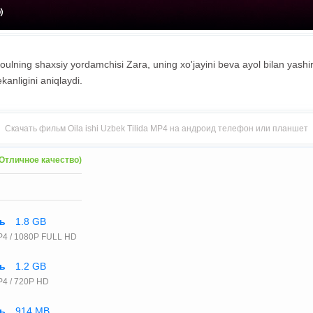
Koulning shaxsiy yordamchisi Zara, uning xo'jayini beva ayol bilan yashir
anligini aniqlaydi.
Скачать фильм Oila ishi Uzbek Tilida MP4 на андроид телефон или планшет
Отличное качество)
ть
1.8 GB
P4 / 1080P FULL HD
ть
1.2 GB
4 / 720P HD
ть
914 MB