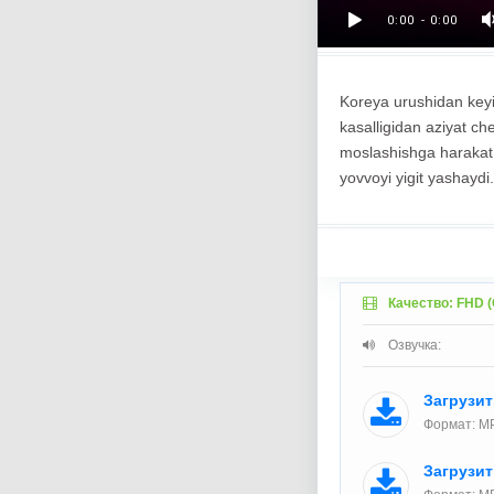
Koreya urushidan keyin
kasalligidan aziyat ch
moslashishga harakat q
yovvoyi yigit yashaydi.
Качество: FHD (
Озвучка:
Загрузи
Формат: M
Загрузи