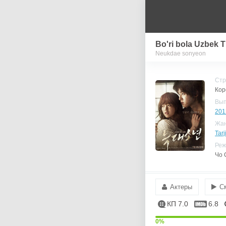
Bo'ri bola Uzbek T
Neukdae sonyeon
Стр
Кор
Вы
201
Жа
Tarj
Реж
Чо 
Актеры
С
КП 7.0
6.8
0%