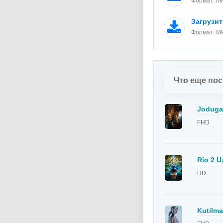
Формат: MP
Загрузи
Формат: MP
Что еще по
Jodugar
FHD
Rio 2 U
HD
Kutilm