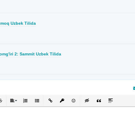
moq Uzbek Tilida
yomg'iri 2: Sammit Uzbek Tilida
кнутый
черкнутый
Выравнивание
Нумерованный список
Маркированный список
Вставить ссылку
Вставить защищенную ссылку
Вставить смайлик
Вставка скрытого текста
Вставка цитаты
Вставка спой
та отзыв