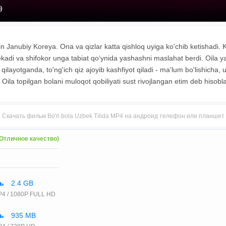
 Janubiy Koreya. Ona va qizlar katta qishloq uyiga ko'chib ketishadi. K
ekadi va shifokor unga tabiat qo‘ynida yashashni maslahat berdi. Oila 
ilayotganda, to'ng'ich qiz ajoyib kashfiyot qiladi - ma'lum bo'lishicha,
 Oila topilgan bolani muloqot qobiliyati sust rivojlangan etim deb hisobla
Скачать фильм Bo'ri bola Uzbek Tilida MP4 на андроид телефон или планшет
Отличное качество)
ть
2.4 GB
P4 / 1080P FULL HD
ть
935 MB