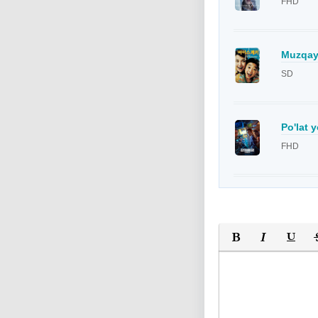
FHD
Muzqay
SD
Po'lat 
FHD
Полужирный
Курсив
Подчер
За
Оставьте пожалуйс