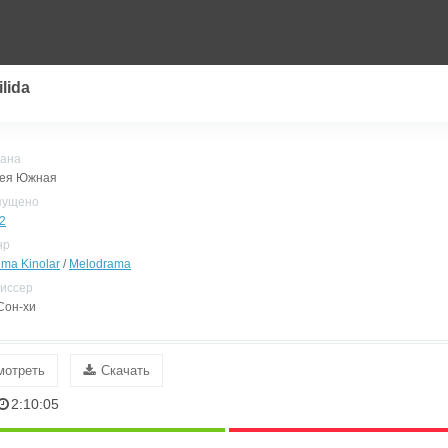
ilida
ана
ея Южная
пущено
2
нр
ima Kinolar
/
Melodrama
иссер
Сон-хи
мотреть
Скачать
2:10:05