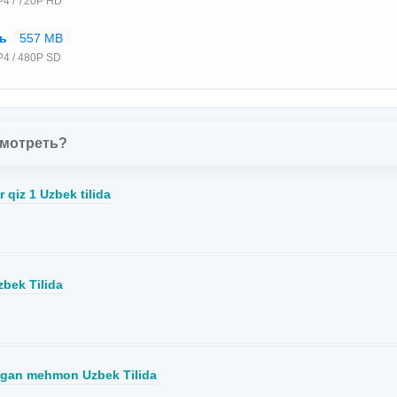
4 / 720P HD
ть
557 MB
4 / 480P SD
смотреть?
 qiz 1 Uzbek tilida
zbek Tilida
agan mehmon Uzbek Tilida