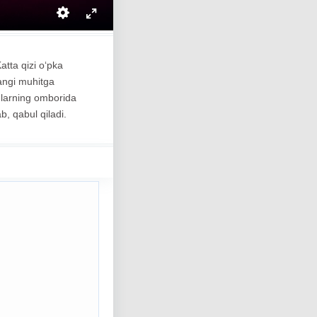
atta qizi o‘pka
yangi muhitga
 ularning omborida
b, qabul qiladi.