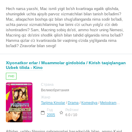
Hech narsa yaxshi, Mac ismli yigit bo'sh kvartiraga egalik qilishda,
shuningdek uchta ajoyib parvoz xizmatchilari bilan tanish bo'ladimi?
Mac, allaqachon boshqa qiz bilan shug'ullanganda nima sodir bo'ladi,
uchta parvoz xizmatchilarining har birini o'zi uchun yolg'iz o'zi deb
ishontiradimi? Sam, Macning sobiq do'sti, ammo hozir uning Nemesi,
Macning qiz do'stini shodlik qilish bilan tahdid qilganida nima bo'ladi?
Hamma qizlar o'z kvartirasida bir vaqtning o'zida yig'ilganda nima
bo'ladi? Ziravorlar bilan sevgi!
Xiyonatkor erlar / Muammolar girdobida / Kirish taqiqlangan
Uzbek tilida - Kino
FHD
Страна
Великобритания
Жанр
Tarjima Kinolar
/
Drama
/
Komediya
/
Melodrama
/
Hind K
Год
Рейтинг
2005
6.0 / 10
Aftidan, ushbu filmning qahramonlari hasadgo'ylik bilan, ammo Kajol,