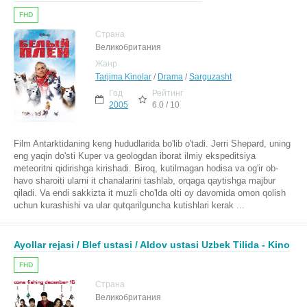
FHD
Страна
Великобритания
Жанр
Tarjima Kinolar
/
Drama
/
Sarguzasht
Год
Рейтинг
2005
6.0 / 10
Film Antarktidaning keng hududlarida bo'lib o'tadi. Jerri Shepard, uning
eng yaqin do'sti Kuper va geologdan iborat ilmiy ekspeditsiya
meteoritni qidirishga kirishadi. Biroq, kutilmagan hodisa va og'ir ob-
havo sharoiti ularni it chanalarini tashlab, orqaga qaytishga majbur
qiladi. Va endi sakkizta it muzli cho'lda olti oy davomida omon qolish
uchun kurashishi va ular qutqarilguncha kutishlari kerak ...
Ayollar rejasi / Blef ustasi / Aldov ustasi Uzbek Tilida - Kino
FHD
Страна
Великобритания