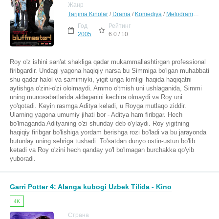
Жанр
Tarjima Kinolar
/
Drama
/
Komediya
/
Melodrama
/
Hind K
Год
Рейтинг
2005
6.0 / 10
Roy o'z ishini san'at shakliga qadar mukammallashtirgan professional
firibgardir. Undagi yagona haqiqiy narsa bu Simmiga bo'lgan muhabbati
shu qadar halol va samimiyki, yigit unga kimligi haqida haqiqatni
aytishga o'zini-o'zi ololmaydi. Ammo o'tmish uni ushlaganida, Simmi
uning munosabatlarida aldaganini kechira olmaydi va Roy uni
yo'qotadi. Keyin rasmga Aditya keladi, u Royga mutlaqo ziddir.
Ularning yagona umumiy jihati bor - Aditya ham firibgar. Hech
bo'lmaganda Adityaning o'zi shunday deb o'ylaydi. Roy yigitning
haqiqiy firibgar bo'lishiga yordam berishga rozi bo'ladi va bu jarayonda
butunlay uning sehriga tushadi. To'satdan dunyo ostin-ustun bo'lib
ketadi va Roy o'zini hech qanday yo'l bo'lmagan burchakka qo'yib
yuboradi.
Garri Potter 4: Alanga kubogi Uzbek Tilida - Kino
4K
Страна