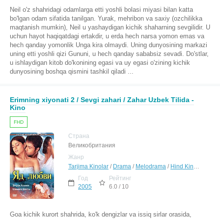
Neil o'z shahridagi odamlarga etti yoshli bolasi miyasi bilan katta
bo'lgan odam sifatida tanilgan. Yurak, mehribon va saxiy (ozchilikka
maqtanish mumkin), Neil u yashaydigan kichik shaharning sevgilidir. U
uchun hayot haqiqatdagi ertakdir, u erda hech narsa yomon emas va
hech qanday yomonlik Unga kira olmaydi. Uning dunyosining markazi
uning etti yoshli qizi Gununi, u hech qanday sababsiz sevadi. Do'stlar,
u ishlaydigan kitob do'konining egasi va uy egasi o'zining kichik
dunyosining boshqa qismini tashkil qiladi ...
Erimning xiyonati 2 / Sevgi zahari / Zahar Uzbek Tilida -
Kino
FHD
Страна
Великобритания
Жанр
Tarjima Kinolar
/
Drama
/
Melodrama
/
Hind Kinolar Uzbek Tilida
Год
Рейтинг
2005
6.0 / 10
Goa kichik kurort shahrida, ko'k dengizlar va issiq sirlar orasida,