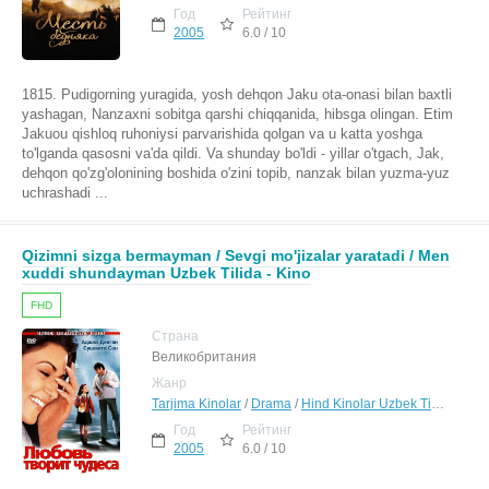
Год
Рейтинг
2005
6.0 / 10
1815. Pudigorning yuragida, yosh dehqon Jaku ota-onasi bilan baxtli
yashagan, Nanzaxni sobitga qarshi chiqqanida, hibsga olingan. Etim
Jakuou qishloq ruhoniysi parvarishida qolgan va u katta yoshga
to'lganda qasosni va'da qildi. Va shunday bo'ldi - yillar o'tgach, Jak,
dehqon qo'zg'olonining boshida o'zini topib, nanzak bilan yuzma-yuz
uchrashadi ...
Qizimni sizga bermayman / Sevgi mo'jizalar yaratadi / Men
xuddi shundayman Uzbek Tilida - Kino
FHD
Страна
Великобритания
Жанр
Tarjima Kinolar
/
Drama
/
Hind Kinolar Uzbek Tilida
Год
Рейтинг
2005
6.0 / 10