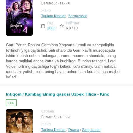
Великобритания
Жанр
Tarjima Kinolar
/
Sarguzasht
Год
Рейтинг
2005
6.0 / 10
Garri Potter, Ron va Germiona Xogvarts jurnali va sehrgarligida
to'rtinchi yilga qaytishdi. Sirli sharoitda Garri xavfli musobaqada
ishtirok etish uchun tanlangan, ammo muammo shundaki, uning
barcha raqiblari ancha katta va kuchliroq. Bundan tashqari, Lord
Voldemortning qaytishiga to'g'ri keladi. Ko'p o'tmay, Garri nafaqat
raqobatni yutish, balki uning hayoti uchun ham kurashishga majbur
bo'ladi.
Intiqom / Kambag'alning qasosi Uzbek Tilida - Kino
FHD
Страна
Великобритания
Жанр
Tarjima Kinolar
/
Drama
/
Sarguzasht