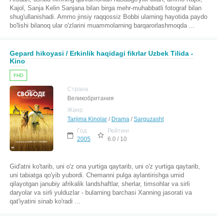
Kajol, Sanja Kelin Sanjana bilan birga mehr-muhabbatli fotograf bilan
shug'ullanishadi. Ammo jinsiy raqqossiz Bobbi ularning hayotida paydo
bo'lishi bilanoq ular o'zlarini muammolarning barqarorlashmoqda ...
Gepard hikoyasi / Erkinlik haqidagi fikrlar Uzbek Tilida -
Kino
FHD
Страна
Великобритания
Жанр
Tarjima Kinolar
/
Drama
/
Sarguzasht
Год
Рейтинг
2005
6.0 / 10
Gid'atni ko'tarib, uni o'z ona yurtiga qaytarib, uni o'z yurtiga qaytarib,
uni tabiatga qo'yib yubordi. Chemanni pulga aylantirishga umid
qilayotgan janubiy afrikalik landshaftlar, sherlar, timsohlar va sirli
daryolar va sirli yulduzlar - bularning barchasi Xanning jasorati va
qat'iyatini sinab ko'radi ...