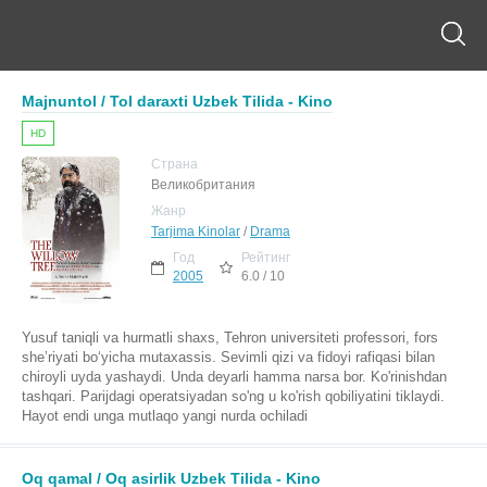
Majnuntol / Tol daraxti Uzbek Tilida - Kino
HD
Страна
Великобритания
Жанр
Tarjima Kinolar
/
Drama
Год
Рейтинг
2005
6.0 / 10
Yusuf taniqli va hurmatli shaxs, Tehron universiteti professori, fors
she’riyati bo‘yicha mutaxassis. Sevimli qizi va fidoyi rafiqasi bilan
chiroyli uyda yashaydi. Unda deyarli hamma narsa bor. Ko'rinishdan
tashqari. Parijdagi operatsiyadan so'ng u ko'rish qobiliyatini tiklaydi.
Hayot endi unga mutlaqo yangi nurda ochiladi
Oq qamal / Oq asirlik Uzbek Tilida - Kino