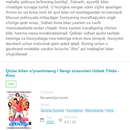
mahalliy politsiya bo'limining boshlig'i, Sidxarth, ayyorlik bilan
o'rnatilgan tuzoqqa tushdi. U hozirgina sevgan xotini o'g'lini ajrashgan.
Ammo bu uni Anna ismli bir ayol bilan ish boshlaganidan to'xtatmaydi.
Maxsus politsiyada ishlaydigan Soniiyaning muvaffaqiyatini engib
o'tishga qodir emas, Sidhart Anna bilan yashirin va xavfli
munosabatlarda esdan chiqadi. Anna saraton kasalligining o'lishini
bilib, hamma narsa murakkablashadi. Qalbaki sidhart ayolni tashlab
ketishga va hissiyotlarga mos kelishga imkon bera olmaydi, hissiyotni
davolash uchun irratsional qaror qabul qiladi. Buning uchun u
giyohvand moddalar savdosi bo'yicha "iflos" pul mablag'lari bilan
shug'ullanadi ...
Qizlar bilan o'ynashmang / Sevgi ziravorlari Uzbek Tilida -
Kino
FHD
Страна
Великобритания
Жанр
Tarjima Kinolar
/
Komediya
/
Melodrama
/
Hind Kinolar Uzbek Tilida
Год
Рейтинг
2005
6.0 / 10