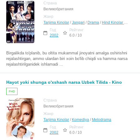
Страна
Великобритания
Жанр
Tarjima Kinolar
/
Jangari
/
Drama
/
Hind Kinolar Uzbek Tilida
Год
Рейтинг
2002
6.0 / 10
Birgalikda to'planib, bu oltita mukammal jinoyatni amalga oshirishni
rejalashtirgan, ammo ulardan biri xoin bo'lib chiqdi va hamma narsa
rejalashtirilganidek ishlamadi ...
Hayot yoki shunga o'xshash narsa Uzbek Tilida - Kino
FHD
Страна
Великобритания
Жанр
Tarjima Kinolar
/
Komediya
/
Melodrama
Год
Рейтинг
2002
6.0 / 10