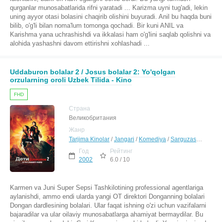
qurganlar munosabatlarida rifni yaratadi ... Karizma uyni tug'adi, lekin
uning ayyor otasi bolasini chaqirib olishini buyuradi. Anil bu haqda buni
bilib, o'g'li bilan noma'lum tomonga qochadi. Bir kuni ANIL va
Karishma yana uchrashishdi va ikkalasi ham o'g'lini saqlab qolishni va
alohida yashashni davom ettirishni xohlashadi ...
Uddaburon bolalar 2 / Josus bolalar 2: Yo'qolgan
orzularning oroli Uzbek Tilida - Kino
FHD
Страна
Великобритания
Жанр
Tarjima Kinolar
/
Jangari
/
Komediya
/
Sarguzasht
/
Fanta
Год
Рейтинг
2002
6.0 / 10
Karmen va Juni Super Sepsi Tashkilotining professional agentlariga
aylanishdi, ammo endi ularda yangi OT direktori Donganning bolalari
Dongan dardlesining bolalari. Ular faqat ishning o'zi uchun vazifalarni
bajaradilar va ular oilaviy munosabatlarga ahamiyat bermaydilar. Bu