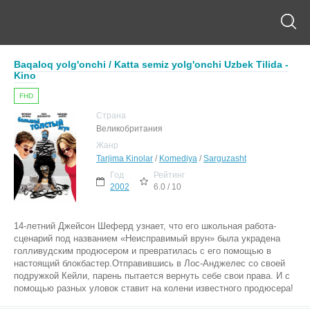
Baqaloq yolg'onchi / Katta semiz yolg'onchi Uzbek Tilida -
Kino
FHD
Страна
Великобритания
Жанр
Tarjima Kinolar
/
Komediya
/
Sarguzasht
Год
Рейтинг
2002
6.0 / 10
14-летний Джейсон Шеферд узнает, что его школьная работа-
сценарий под названием «Неисправимый врун» была украдена
голливудским продюсером и превратилась с его помощью в
настоящий блокбастер.Отправившись в Лос-Анджелес со своей
подружкой Кейли, парень пытается вернуть себе свои права. И с
помощью разных уловок ставит на колени известного продюсера!