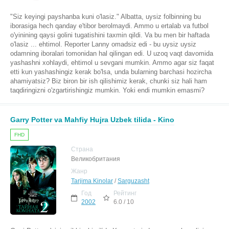
"Siz keyingi payshanba kuni o'lasiz." Albatta, uysiz folbinning bu
iborasiga hech qanday e'tibor berolmaydi. Ammo u ertalab va futbol
o'yinining qaysi golini tugatishini taxmin qildi. Va bu men bir haftada
o'lasiz ... ehtimol. Reporter Lanny omadsiz edi - bu uysiz uysiz
odamning iboralari tomonidan hal qilingan edi. U uzoq vaqt davomida
yashashni xohlaydi, ehtimol u sevgani mumkin. Ammo agar siz faqat
etti kun yashashingiz kerak bo'lsa, unda bularning barchasi hozircha
ahamiyatsiz? Biz biron bir ish qilishimiz kerak, chunki siz hali ham
taqdiringizni o'zgartirishingiz mumkin. Yoki endi mumkin emasmi?
Garry Potter va Mahfiy Hujra Uzbek tilida - Kino
FHD
Страна
Великобритания
Жанр
Tarjima Kinolar
/
Sarguzasht
Год
Рейтинг
2002
6.0 / 10