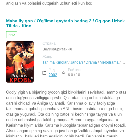
aniqlash va bolasini qutqarish uchun etti kun bor.
Mahalliy qon / O'g'limni qaytarib bering 2 / Oq qon Uzbek
Tilida - Kino
FHD
Страна
Великобритания
Жанр
Tarjima Kinolar
/
Jangari
/
Drama
/
Melodrama
/
Hind Kino
Год
Рейтинг
2002
6.0 / 10
Oddiy yigit va birjaning tycoon qizi bir-birlarini sevishadi, ammo otasi
uning tug'yonga zidligiga qarshi. Qizi otasining xohish-istaklariga
qarshi chiqadi va Anilga uylanadi. Karishma oilaviy faoliyatiga
taklifnomani qabul qilguncha va ANIL bosimi ostida u u erga borib,
otasiga yuguradi. Ota qizining xatosini kechirishga tayyor va u uni
eridan uchrashishga taklif qilmoqda. Ammo u uyga kelganida, u
Karishma kiyimlarida Karizma kubogida tebranadigan choyni topadi.
Afsuslangan qizning savoliga javoban go'zallik nafaqat kiyimlari va
idishlarini, balki eri ham egaligini ochib berdi. Bu yangi turmush