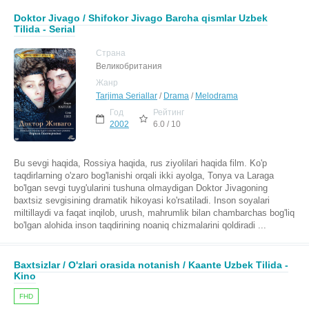
Doktor Jivago / Shifokor Jivago Barcha qismlar Uzbek
Tilida - Serial
Страна
Великобритания
Жанр
Tarjima Seriallar
/
Drama
/
Melodrama
Год
Рейтинг
2002
6.0 / 10
Bu sevgi haqida, Rossiya haqida, rus ziyolilari haqida film. Ko'p
taqdirlarning o'zaro bog'lanishi orqali ikki ayolga, Tonya va Laraga
bo'lgan sevgi tuyg'ularini tushuna olmaydigan Doktor Jivagoning
baxtsiz sevgisining dramatik hikoyasi ko'rsatiladi. Inson soyalari
miltillaydi va faqat inqilob, urush, mahrumlik bilan chambarchas bog'liq
bo'lgan alohida inson taqdirining noaniq chizmalarini qoldiradi ...
Baxtsizlar / O'zlari orasida notanish / Kaante Uzbek Tilida -
Kino
FHD