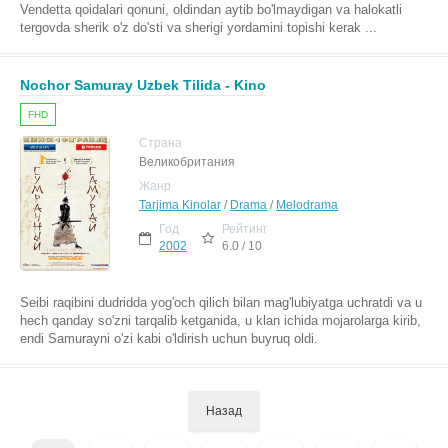
Vendetta qoidalari qonuni, oldindan aytib bo'lmaydigan va halokatli
tergovda sherik o'z do'sti va sherigi yordamini topishi kerak ...
Nochor Samuray Uzbek Tilida - Kino
FHD
Страна
Великобритания
Жанр
Tarjima Kinolar
/
Drama
/
Melodrama
Год
Рейтинг
2002
6.0 / 10
Seibi raqibini dudridda yog'och qilich bilan mag'lubiyatga uchratdi va u
hech qanday so'zni tarqalib ketganida, u klan ichida mojarolarga kirib,
endi Samurayni o'zi kabi o'ldirish uchun buyruq oldi.
Назад