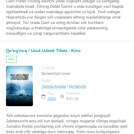
Garri Potter o'zining ikkinchi yilida Xogvarts jodugar va sehrgarligi
maktabida kiradi. Elfning Dobbi Garrini u erda kutadigan xavf haqida
ogohlantiradi va undan maktabga qaytishini so'raydi. Yosh sehrgar
Hogvartsda yuz bergan sirli voqealarni elfning maslahatlariga amal
qilmaydi. Tez orada Garri va uning do'stlari sirli kuchlarni
mag'lubiyatga uchratishga urinayotganda sirlar palatasining
mavjudligini va yangi sarguzashtlarni topadilar.
Qo'ng'iroq / Uzuk Uzbek Tilida - Kino
FHD
Страна
Великобритания
Жанр
Tarjima Kinolar
/
Qo'rqinchli
Год
Рейтинг
2002
6.0 / 10
Sirli videotasvirni tomosha qilgandan keyin telefon jiringlaydi.
Jabrlanuvchi aniq etti kun beriladi, so'ngra muqarrar o'limga ergashadi.
Jurnalist Rohila yoshlarning sirli o'limini o'rganmoqda va tasodifan qotil
lenta endi o'lik tahdidga duch kelmoqda. Xotin nima bo'layotganini