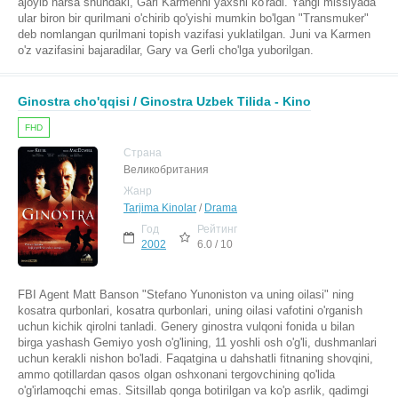
ajoyib narsa shundaki, Gari Karmenni yaxshi ko'radi. Yangi missiyada
ular biron bir qurilmani o'chirib qo'yishi mumkin bo'lgan "Transmuker"
deb nomlangan qurilmani topish vazifasi yuklatilgan. Juni va Karmen
o'z vazifasini bajaradilar, Gary va Gerli cho'lga yuborilgan.
Ginostra cho'qqisi / Ginostra Uzbek Tilida - Kino
FHD
Страна
Великобритания
Жанр
Tarjima Kinolar
/
Drama
Год
Рейтинг
2002
6.0 / 10
FBI Agent Matt Banson "Stefano Yunoniston va uning oilasi" ning
kosatra qurbonlari, kosatra qurbonlari, uning oilasi vafotini o'rganish
uchun kichik qirolni tanladi. Genery ginostra vulqoni fonida u bilan
birga yashash Gemiyo yosh o'g'lining, 11 yoshli osh o'g'li, dushmanlari
uchun kerakli nishon bo'ladi. Faqatgina u dahshatli fitnaning shovqini,
ammo qotillardan qasos olgan oshxonani tergovchining qo'lida
o'g'irlamoqchi emas. Sitsillab qonga botirilgan va ko'p asrlik, qadimgi