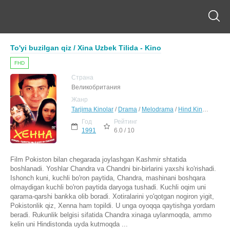
To'yi buzilgan qiz / Xina Uzbek Tilida - Kino
FHD
Страна
Великобритания
Жанр
Tarjima Kinolar
/
Drama
/
Melodrama
/
Hind Kinolar Uzbek Tilida
Год
Рейтинг
1991
6.0 / 10
Film Pokiston bilan chegarada joylashgan Kashmir shtatida
boshlanadi. Yoshlar Chandra va Chandni bir-birlarini yaxshi ko'rishadi.
Ishonch kuni, kuchli bo'ron paytida, Chandra, mashinani boshqara
olmaydigan kuchli bo'ron paytida daryoga tushadi. Kuchli oqim uni
qarama-qarshi bankka olib boradi. Xotiralarini yo'qotgan nogiron yigit,
Pokistonlik qiz, Xenna ham topildi. U unga oyoqqa qaytishga yordam
beradi. Rukunlik belgisi sifatida Chandra xinaga uylanmoqda, ammo
kelin uni Hindistonda uyda kutmoqda ...