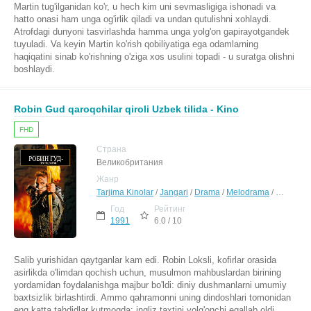
Martin tug'ilganidan ko'r, u hech kim uni sevmasligiga ishonadi va
hatto onasi ham unga og'irlik qiladi va undan qutulishni xohlaydi.
Atrofdagi dunyoni tasvirlashda hamma unga yolg'on gapirayotgandek
tuyuladi. Va keyin Martin ko'rish qobiliyatiga ega odamlarning
haqiqatini sinab ko'rishning o'ziga xos usulini topadi - u suratga olishni
boshlaydi.
Robin Gud qaroqchilar qiroli Uzbek tilida - Kino
FHD
Страна
Великобритания
Жанр
Tarjima Kinolar
/
Jangari
/
Drama
/
Melodrama
/
Sarguzas
Год
Рейтинг
1991
6.0 / 10
Salib yurishidan qaytganlar kam edi. Robin Loksli, kofirlar orasida
asirlikda o'limdan qochish uchun, musulmon mahbuslardan birining
yordamidan foydalanishga majbur bo'ldi: diniy dushmanlarni umumiy
baxtsizlik birlashtirdi. Ammo qahramonni uning dindoshlari tomonidan
eng katta tahdidlar kutmoqda: ingliz taxtini yolg'onchi egallab oldi,