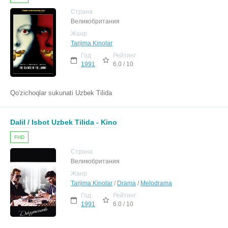
Страна
Великобритания
Жанр
Tarjima Kinolar
Год
Рейтинг
1991
6.0 / 10
Qo'zichoqlar sukunati Uzbek Tilida
Dalil / Isbot Uzbek Tilida - Kino
FHD
Страна
Великобритания
Жанр
Tarjima Kinolar
/
Drama
/
Melodrama
Год
Рейтинг
1991
6.0 / 10