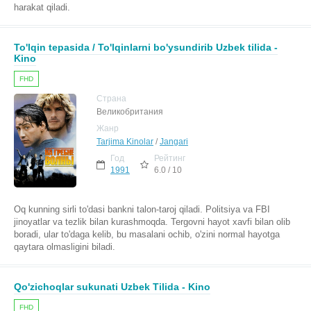
harakat qiladi.
To'lqin tepasida / To'lqinlarni bo'ysundirib Uzbek tilida -
Kino
FHD
Страна
Великобритания
Жанр
Tarjima Kinolar
/
Jangari
Год
Рейтинг
1991
6.0 / 10
Oq kunning sirli to'dasi bankni talon-taroj qiladi. Politsiya va FBI
jinoyatlar va tezlik bilan kurashmoqda. Tergovni hayot xavfi bilan olib
boradi, ular to'daga kelib, bu masalani ochib, o'zini normal hayotga
qaytara olmasligini biladi.
Qo'zichoqlar sukunati Uzbek Tilida - Kino
FHD