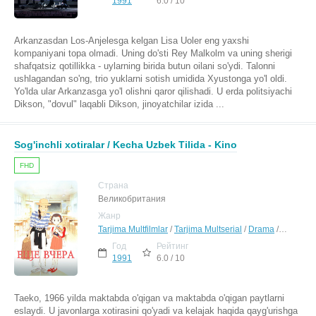
1991
6.0 / 10
Arkanzasdan Los-Anjelesga kelgan Lisa Uoler eng yaxshi
kompaniyani topa olmadi. Uning do'sti Rey Malkolm va uning sherigi
shafqatsiz qotillikka - uylarning birida butun oilani so'ydi. Talonni
ushlagandan so'ng, trio yuklarni sotish umidida Xyustonga yo'l oldi.
Yo'lda ular Arkanzasga yo'l olishni qaror qilishadi. U erda politsiyachi
Dikson, "dovul" laqabli Dikson, jinoyatchilar izida ...
Sog'inchli xotiralar / Kecha Uzbek Tilida - Kino
FHD
Страна
Великобритания
Жанр
Tarjima Multfilmlar
/
Tarjima Multserial
/
Drama
/
Melodra
Год
Рейтинг
1991
6.0 / 10
Taeko, 1966 yilda maktabda o'qigan va maktabda o'qigan paytlarni
eslaydi. U javonlarga xotirasini qo'yadi va kelajak haqida qayg'urishga