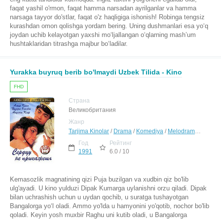
faqat yashil o'rmon, faqat hamma narsadan ayrilganlar va hamma
narsaga tayyor do'stlar, faqat o'z haqligiga ishonish! Robinga tengsiz
kurashdan omon qolishga yordam bering. Uning dushmanlari esa yo‘q
joydan uchib kelayotgan yaxshi mo‘ljallangan o‘qlarning mash’um
hushtaklaridan titrashga majbur bo‘ladilar.
Yurakka buyruq berib bo'lmaydi Uzbek Tilida - Kino
FHD
Страна
Великобритания
Жанр
Tarjima Kinolar
/
Drama
/
Komediya
/
Melodrama
/
Sargu
Год
Рейтинг
1991
6.0 / 10
Kemasozlik magnatining qizi Puja buzilgan va xudbin qiz bo'lib
ulg'ayadi. U kino yulduzi Dipak Kumarga uylanishni orzu qiladi. Dipak
bilan uchrashish uchun u uydan qochib, u suratga tushayotgan
Bangalorga yo‘l oladi. Ammo yo'lda u hamyonini yo'qotib, nochor bo'lib
qoladi. Keyin yosh muxbir Raghu uni kutib oladi, u Bangalorga