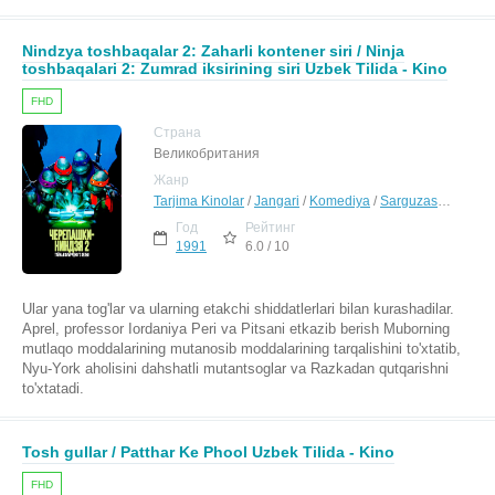
Nindzya toshbaqalar 2: Zaharli kontener siri / Ninja
toshbaqalari 2: Zumrad iksirining siri Uzbek Tilida - Kino
FHD
Страна
Великобритания
Жанр
Tarjima Kinolar
/
Jangari
/
Komediya
/
Sarguzasht
/
Fanta
Год
Рейтинг
1991
6.0 / 10
Ular yana tog'lar va ularning etakchi shiddatlerlari bilan kurashadilar.
Aprel, professor Iordaniya Peri va Pitsani etkazib berish Muborning
mutlaqo moddalarining mutanosib moddalarining tarqalishini to'xtatib,
Nyu-York aholisini dahshatli mutantsoglar va Razkadan qutqarishni
to'xtatadi.
Tosh gullar / Patthar Ke Phool Uzbek Tilida - Kino
FHD