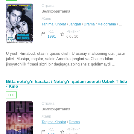
Страна
Великобритания
Жанр
Tarjima Kinolar
/
Jangari
/
Drama
/
Melodrama
/
Hind Kino
Год
Рейтинг
1991
6.0 / 10
U yosh Rimabud, otasini qasos olish. U asosiy mafiooning qizi, jasur
juliet. Musiqa, raqslar, salqin Amerika janglari va Chases bilan
jinoyatchilik fitnasi sizni bir daqiqaga zo'riqishsiz qoldirmaydi ...
Bitta noto'g'ri harakat / Noto'g'ri qadam asorati Uzbek Tilida
- Kino
FHD
Страна
Великобритания
Жанр
Tarjima Kinolar
/
Drama
Год
Рейтинг