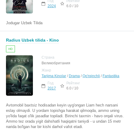
Год
Рейтинг
2024
6.0 / 10
Jodugar Uzbek Tilida
Radius Uzbek tilida - Kino
HD
Страна
Великобритания
Жанр
Tarjima Kinolar
/
Drama
/
Qo'rqinchli
/
Fantastika
Год
Рейтинг
2017
6.0 / 10
Avtomobil baxtsiz hodisadan keyin uyg'ongan Liam hech narsani
eslay olmaydi. U yordam topishga harakat qilmoqda, ammo uning
yo'lida faqat o'lik jasadlar topiladi. Birinchi taxmin - havo orqali virus.
Ammo tez orada yigit dahshatli haqiqatni taniydi - u undan 15 metr
narida bo'lgan har bir kishi darhol vafot etadi.