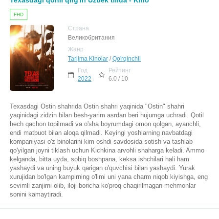
Texasdagi qonli qirg'in Uzbek tilida - Kino
FHD
Страна
Великобритания
Жанр
Tarjima Kinolar
/
Qo'rqinchli
Год
Рейтинг
2022
6.0 / 10
Texasdagi Ostin shahrida Ostin shahri yaqinida "Ostin" shahri
yaqinidagi zidzin bilan besh-yarim asrdan beri hujumga uchradi. Qotil
hech qachon topilmadi va o'sha boyrumdagi omon qolgan, ayanchli,
endi matbuot bilan aloqa qilmadi. Keyingi yoshlarning navbatdagi
kompaniyasi o'z binolarini kim oshdi savdosida sotish va tashlab
qo'yilgan joyni tiklash uchun Kichkina arvohli shaharga keladi. Ammo
kelganda, bitta uyda, sobiq boshpana, keksa ishchilari hali ham
yashaydi va uning buyuk qarigan o'quvchisi bilan yashaydi. Yurak
xurujidan bo'lgan kampirning o'limi uni yana charm niqob kiyishga, eng
sevimli zanjirni olib, iloji boricha ko'proq chaqirilmagan mehmonlar
sonini kamaytiradi.