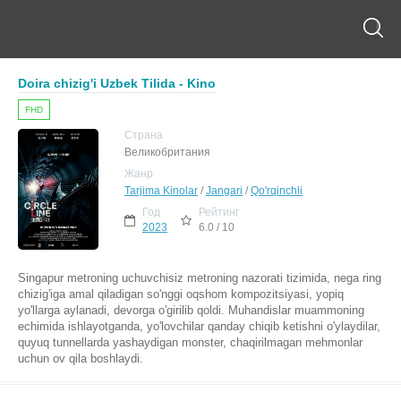
Doira chizig'i Uzbek Tilida - Kino
FHD
Страна
Великобритания
Жанр
Tarjima Kinolar
/
Jangari
/
Qo'rqinchli
Год
Рейтинг
2023
6.0 / 10
Singapur metroning uchuvchisiz metroning nazorati tizimida, nega ring
chizig'iga amal qiladigan so'nggi oqshom kompozitsiyasi, yopiq
yo'llarga aylanadi, devorga o'girilib qoldi. Muhandislar muammoning
echimida ishlayotganda, yo'lovchilar qanday chiqib ketishni o'ylaydilar,
quyuq tunnellarda yashaydigan monster, chaqirilmagan mehmonlar
uchun ov qila boshlaydi.