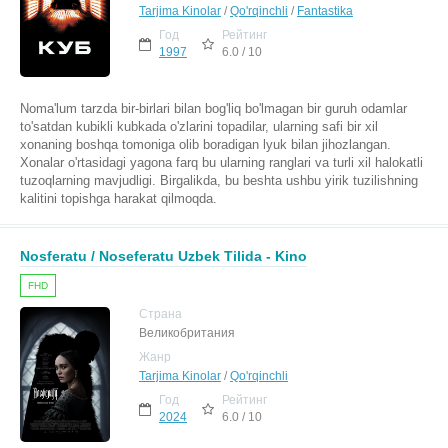
Tarjima Kinolar
/
Qo'rqinchli
/
Fantastika
Год
Рейтинг
1997
6.0 / 10
Noma'lum tarzda bir-birlari bilan bog'liq bo'lmagan bir guruh odamlar
to'satdan kubikli kubkada o'zlarini topadilar, ularning safi bir xil
xonaning boshqa tomoniga olib boradigan lyuk bilan jihozlangan.
Xonalar o'rtasidagi yagona farq bu ularning ranglari va turli xil halokatli
tuzoqlarning mavjudligi. Birgalikda, bu beshta ushbu yirik tuzilishning
kalitini topishga harakat qilmoqda.
Nosferatu / Noseferatu Uzbek Tilida - Kino
FHD
Страна
Великобритания
Жанр
Tarjima Kinolar
/
Qo'rqinchli
Год
Рейтинг
2024
6.0 / 10