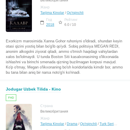
Великобритания
Жанр
Tarjima Kinolar
/
Qo'rqinchli
Год
Рейтинг
2018
6.0 / 10
Exorkizm marosimida Xanna Gohor ruhoniyni o'ldiradi, shundan keyin
otasi qizini yostiq bilan bo'g'ib qo'ydi. Sobiq politsiya MEGAN REDI,
anonim alkogolni ziyorat qiladi, ammo o'tmish haqidagi vahiylardan
xalos bo'lolmaydi. U tunda Boston Siti kasalxonasining o'likxonaida
ishlashni va birinchi smenada qizning buzilmagan korpusi mavjud.
Ko'p o'tmay, Megan o'likxonaning bo'sh koridorlarida kimdir bor, ammo
bu tana bilan aniq bir narsa noto'g'ri ko'rinadi.
Jodugar Uzbek Tilida - Kino
FHD
Страна
Великобритания
Жанр
Tarjima Kinolar
/
Drama
/
Qo'rqinchli
/
Turk Seriallar Uzbek Tilida