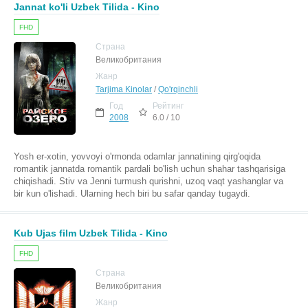
Jannat ko'li Uzbek Tilida - Kino
FHD
Страна
Великобритания
Жанр
Tarjima Kinolar
/
Qo'rqinchli
Год
Рейтинг
2008
6.0 / 10
Yosh er-xotin, yovvoyi o'rmonda odamlar jannatining qirg'oqida
romantik jannatda romantik pardali bo'lish uchun shahar tashqarisiga
chiqishadi. Stiv va Jenni turmush qurishni, uzoq vaqt yashanglar va
bir kun o'lishadi. Ularning hech biri bu safar qanday tugaydi.
Kub Ujas film Uzbek Tilida - Kino
FHD
Страна
Великобритания
Жанр