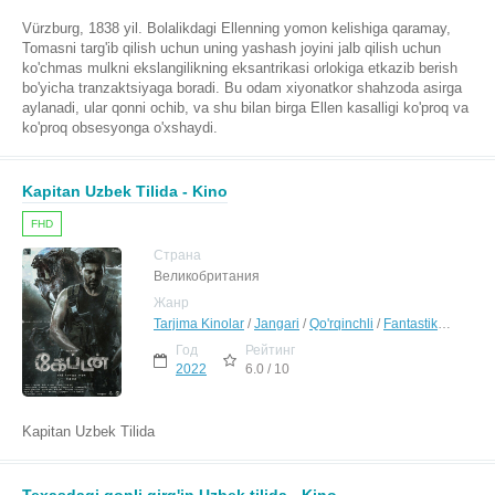
Vürzburg, 1838 yil. Bolalikdagi Ellenning yomon kelishiga qaramay,
Tomasni targ'ib qilish uchun uning yashash joyini jalb qilish uchun
ko'chmas mulkni ekslangilikning eksantrikasi orlokiga etkazib berish
bo'yicha tranzaktsiyaga boradi. Bu odam xiyonatkor shahzoda asirga
aylanadi, ular qonni ochib, va shu bilan birga Ellen kasalligi ko'proq va
ko'proq obsesyonga o'xshaydi.
Kapitan Uzbek Tilida - Kino
FHD
Страна
Великобритания
Жанр
Tarjima Kinolar
/
Jangari
/
Qo'rqinchli
/
Fantastika
/
Hind K
Год
Рейтинг
2022
6.0 / 10
Kapitan Uzbek Tilida