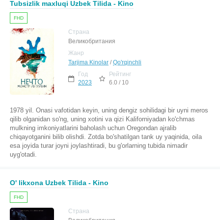
Tubsizlik maxluqi Uzbek Tilida - Kino
FHD
Страна
Великобритания
Жанр
Tarjima Kinolar
/
Qo'rqinchli
Год
Рейтинг
2023
6.0 / 10
1978 yil. Onasi vafotidan keyin, uning dengiz sohilidagi bir uyni meros
qilib olganidan so'ng, uning xotini va qizi Kaliforniyadan ko'chmas
mulkning imkoniyatlarini baholash uchun Oregondan ajralib
chiqayotganini bilib olishdi. Zotda bo'shatilgan tank uy yaqinida, oila
esa joyida turar joyni joylashtiradi, bu g'orlarning tubida nimadir
uyg'otadi.
O' likxona Uzbek Tilida - Kino
FHD
Страна