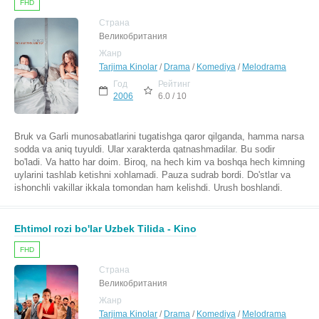
FHD
Страна
Великобритания
Жанр
Tarjima Kinolar
/
Drama
/
Komediya
/
Melodrama
Год
Рейтинг
2006
6.0 / 10
Bruk va Garli munosabatlarini tugatishga qaror qilganda, hamma narsa
sodda va aniq tuyuldi. Ular xarakterda qatnashmadilar. Bu sodir
bo'ladi. Va hatto har doim. Biroq, na hech kim va boshqa hech kimning
uylarini tashlab ketishni xohlamadi. Pauza sudrab bordi. Do'stlar va
ishonchli vakillar ikkala tomondan ham kelishdi. Urush boshlandi.
Ehtimol rozi bo'lar Uzbek Tilida - Kino
FHD
Страна
Великобритания
Жанр
Tarjima Kinolar
/
Drama
/
Komediya
/
Melodrama