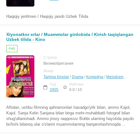
Haqiqiy jentlmen / Haqiqiy janob Uzbek Tilida
Xiyonatkor erlar / Muammolar girdobida / Kirish taqiqlangan
Uzbek tilida - Kino
FHD
Страна
Великобритания
Жанр
Tarjima Kinolar
/
Drama
/
Komediya
/
Melodrama
/
Hind K
Год
Рейтинг
2005
6.0 / 10
Aftidan, ushbu filmning qahramonlari hasadgo'ylik bilan, ammo Kajol,
Kajol, Sanja Kelin Sanjana bilan birga mehr-muhabbatli fotograf bilan
shug'ullanishadi. Ammo jinsiy raqqossiz Bobbi ularning hayotida paydo
bo'lishi bilanoq ular o'zlarini muammolarning barqarorlashmoqda ...