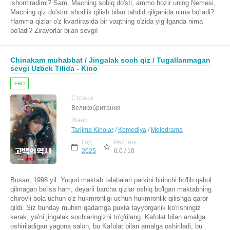
ishontiradimi? Sam, Macning sobiq do'sti, ammo hozir uning Nemesi,
Macning qiz do'stini shodlik qilish bilan tahdid qilganida nima bo'ladi?
Hamma qizlar o'z kvartirasida bir vaqtning o'zida yig'ilganda nima
bo'ladi? Ziravorlar bilan sevgi!
Chinakam muhabbat / Jingalak soch qiz / Tugallanmagan
sevgi Uzbek Tilida - Kino
FHD
Страна
Великобритания
Жанр
Tarjima Kinolar
/
Komediya
/
Melodrama
Год
Рейтинг
2025
6.0 / 10
Busan, 1998 yil. Yuqori maktab talabalari parkini birinchi bo'lib qabul
qilmagan bo'lsa ham, deyarli barcha qizlar oshiq bo'lgan maktabning
chiroyli bola uchun o'z hukmronligi uchun hukmronlik qilishga qaror
qildi. Siz bunday muhim qadamga puxta tayyorgarlik ko'rishingiz
kerak, ya'ni jingalak sochlaringizni to'g'rilang. Kafolat bilan amalga
oshiriladigan yagona salon, bu Kafolat bilan amalga oshiriladi, bu