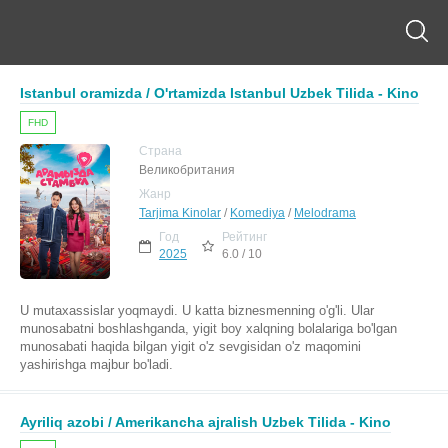
Istanbul oramizda / O'rtamizda Istanbul Uzbek Tilida - Kino
FHD
Страна
Великобритания
Жанр
Tarjima Kinolar
/
Komediya
/
Melodrama
Год
Рейтинг
2025
6.0 / 10
U mutaxassislar yoqmaydi. U katta biznesmenning o'g'li. Ular
munosabatni boshlashganda, yigit boy xalqning bolalariga bo'lgan
munosabati haqida bilgan yigit o'z sevgisidan o'z maqomini
yashirishga majbur bo'ladi.
Ayriliq azobi / Amerikancha ajralish Uzbek Tilida - Kino