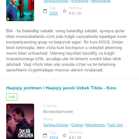
Tarjima Kinolar
/
Komediya
/
Melodrama
Год
Рейтинг
2025
6.0 / 10
Biik - bu balandligi sababli, uning balandligi sababli, ayniqsa qizlar
bilan munosabatlarda o'zini juda kulgili vaziyatlarda topadigan kurer
kompaniyasining qisqa va baquvvat egasi. Bir kuni AIGUL Undan
bosh tortmoqda, lekin o'sha kuni kechqurun u voleybol pleerining
sesim bilan uchrashadi. Ularning hayotlari tasodifiy va kulgili
to'qnashuvlarga to'lib, avvaliga ular bir-birlarini xurofot bilan idrok
qilishadi. Vaqt o'tishi bilan ular orasida o'zlari va bir-birlarining
qarashlarini o'zgartiradigan maxsus ulanish rivojlanadi.
Haqiqiy jentlmen / Haqiqiy janob Uzbek Tilida - Kino
FHD
Страна
Великобритания
Жанр
Tarjima Kinolar
/
Drama
/
Melodrama
/
Turk Seriallar Uzbek Tilida
Год
Рейтинг
2024
6.0 / 10