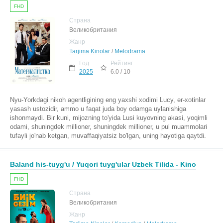
FHD
Страна
Великобритания
Жанр
Tarjima Kinolar
/
Melodrama
Год
Рейтинг
2025
6.0 / 10
Nyu-Yorkdagi nikoh agentligining eng yaxshi xodimi Lucy, er-xotinlar
yasash ustozidir, ammo u faqat juda boy odamga uylanishiga
ishonmaydi. Bir kuni, mijozning to'yida Lusi kuyovning akasi, yoqimli
odami, shuningdek millioner, shuningdek millioner, u pul muammolari
tufayli jo'nab ketgan, muvaffaqiyatsiz bo'lgan, uning hayotiga qaytdi.
Baland his-tuyg'u / Yuqori tuyg'ular Uzbek Tilida - Kino
FHD
Страна
Великобритания
Жанр