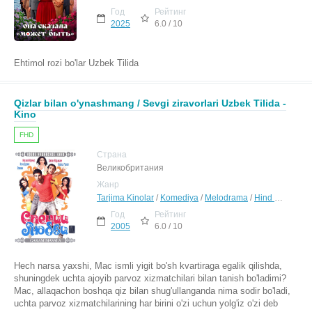
Год
Рейтинг
2025
6.0 / 10
Ehtimol rozi bo'lar Uzbek Tilida
Qizlar bilan o'ynashmang / Sevgi ziravorlari Uzbek Tilida -
Kino
FHD
Страна
Великобритания
Жанр
Tarjima Kinolar
/
Komediya
/
Melodrama
/
Hind Kinolar Uzbek Tilida
Год
Рейтинг
2005
6.0 / 10
Hech narsa yaxshi, Mac ismli yigit bo'sh kvartiraga egalik qilishda,
shuningdek uchta ajoyib parvoz xizmatchilari bilan tanish bo'ladimi?
Mac, allaqachon boshqa qiz bilan shug'ullanganda nima sodir bo'ladi,
uchta parvoz xizmatchilarining har birini o'zi uchun yolg'iz o'zi deb