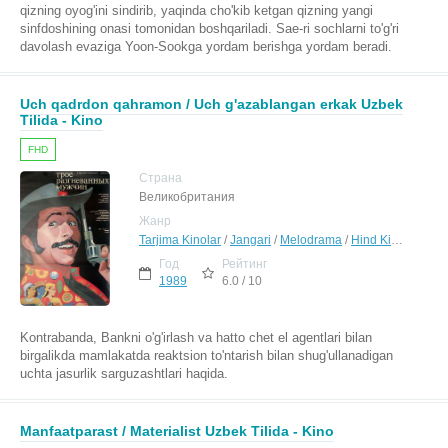
qizning oyog'ini sindirib, yaqinda cho'kib ketgan qizning yangi
sinfdoshining onasi tomonidan boshqariladi. Sae-ri sochlarni to'g'ri
davolash evaziga Yoon-Sookga yordam berishga yordam beradi.
Uch qadrdon qahramon / Uch g'azablangan erkak Uzbek
Tilida - Kino
FHD
Страна
Великобритания
Жанр
Tarjima Kinolar
/
Jangari
/
Melodrama
/
Hind Kinolar Uzbek Tilida
Год
Рейтинг
1989
6.0 / 10
Kontrabanda, Bankni o'g'irlash va hatto chet el agentlari bilan
birgalikda mamlakatda reaktsion to'ntarish bilan shug'ullanadigan
uchta jasurlik sarguzashtlari haqida.
Manfaatparast / Materialist Uzbek Tilida - Kino