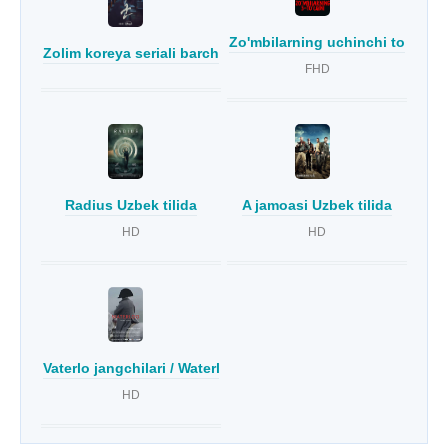
Zo'mbilarning uchinchi to'lqini 
Zolim koreya seriali barcha qismlar Dorama Uzbek Tilida
FHD
Radius Uzbek tilida
A jamoasi Uzbek tilida
HD
HD
Vaterlo jangchilari / Waterlou jangchisi Uzbek Tilida
HD