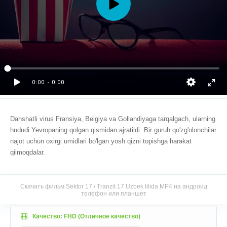
Dahshatli virus Fransiya, Belgiya va Gollandiyaga tarqalgach, ularning
hududi Yevropaning qolgan qismidan ajratildi. Bir guruh qo'zg'olonchilar
najot uchun oxirgi umidlari bo'lgan yosh qizni topishga harakat
qilmoqdalar.
Скачать фильм Sektor 17 / Tranzit 17 Uzbek tilida MP4 на андроид
телефон или планшет
Качество: FHD (Отличное качество)