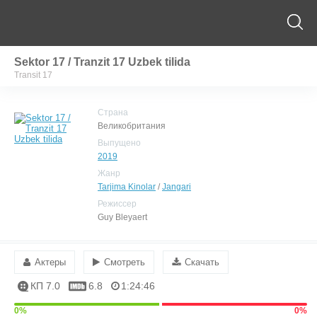
Sektor 17 / Tranzit 17 Uzbek tilida
Transit 17
Страна
Великобритания
Выпущено
2019
Жанр
Tarjima Kinolar
/
Jangari
Режиссер
Guy Bleyaert
Актеры
Смотреть
Скачать
КП 7.0
6.8
1:24:46
0%
0%