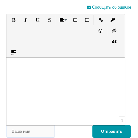
Сообщить об ошибке
Полужирный
Курсив
Подчеркнутый
Зачеркнутый
Выравнивание
Нумерованный список
Маркированный список
Вставить ссылку
Вставить за
Вставить смайлик
Вставка скры
Вставка цит
Вставка спойлера
Оставьте пожалуйста отзыв
0
Отправить