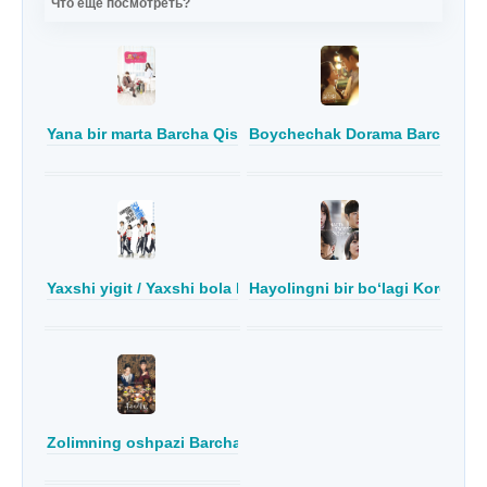
Что еще посмотреть?
Yana bir marta Barcha Qismlar Uzbek Tilida Koreya seriali
Boychechak Dorama Barcha qism
Yaxshi yigit / Yaxshi bola Koreya seriali Barcha qismlar Uzb
Hayolingni bir boʻlagi Koreya se
Zolimning oshpazi Barcha qismlar Uzbek Tilida