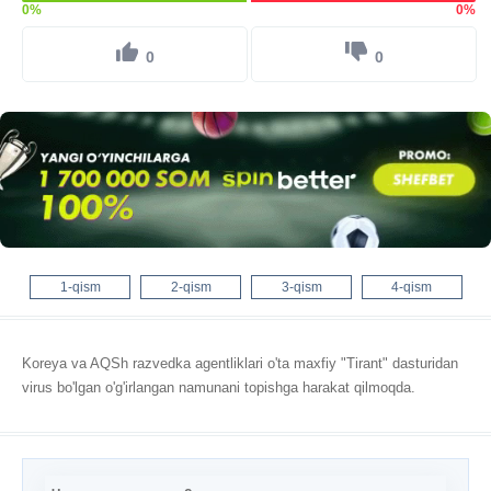
0%
0%
0
0
1-qism
2-qism
3-qism
4-qism
Koreya va AQSh razvedka agentliklari o'ta maxfiy "Tirant" dasturidan
virus bo'lgan o'g'irlangan namunani topishga harakat qilmoqda.