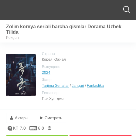
Zolim koreya seriali barcha qismlar Dorama Uzbek
Tilida
Pokgun
Страна
Корея Южная
Выпущено
2024
Жанр
Tarjima Seriallar
/
Jangari
/
Fantastika
Режиссер
Пак Хун-джон
Актеры
Смотреть
КП 7.0
6.8