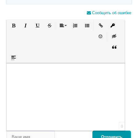
Сообщить об ошибке
Полужирный
Курсив
Подчеркнутый
Зачеркнутый
Выравнивание
Нумерованный список
Маркированный список
Вставить ссылку
Вставить за
Вставить смайлик
Вставка скры
Вставка цит
Вставка спойлера
Оставьте пожалуйста отзыв
0
Отправить