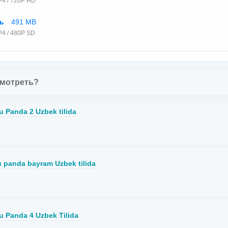
4 / 720P HD
ть
491 MB
4 / 480P SD
смотреть?
 Panda 2 Uzbek tilida
 panda bayram Uzbek tilida
 Panda 4 Uzbek Tilida