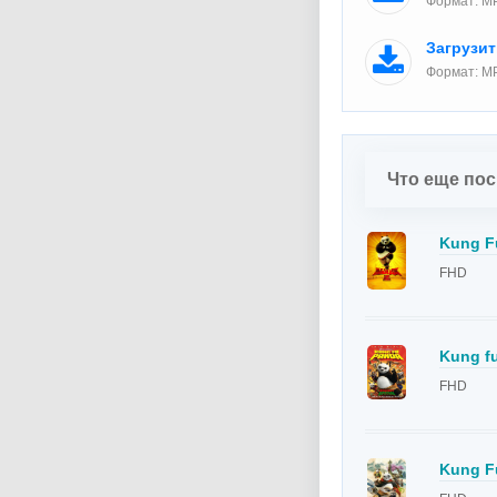
Формат: MP
Загрузи
Формат: MP
Что еще по
Kung Fu
FHD
Kung fu
FHD
Kung Fu