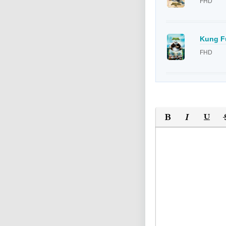
FHD
Kung Fu
FHD
Полужирный
Курсив
Подчер
За
Оставьте пожалуйс