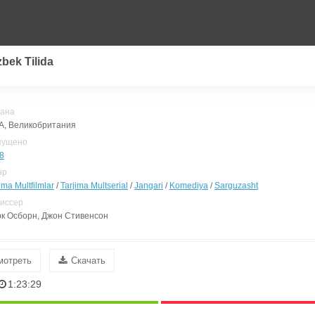
bek Tilida
ана
, Великобритания
пущено
8
нр
ima Multfilmlar
/
Tarjima Multserial
/
Jangari
/
Komediya
/
Sarguzasht
иссер
к Осборн, Джон Стивенсон
мотреть
Скачать
1:23:29