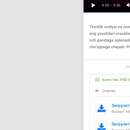
Tinchlik vodiysi va un
eng yaxshilari orasid
och pandaga aylanadi.
cho'qqisiga chiqadi. P
Ск
Качество: FHD (
Озвучка:
Загрузи
Формат: M
Загрузи