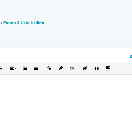
 Panda 3 Uzbek tilida
кнутый
черкнутый
Выравнивание
Нумерованный список
Маркированный список
Вставить ссылку
Вставить защищенную ссылку
Вставить смайлик
Вставка скрытого текста
Вставка цитаты
Вставка спой
та отзыв