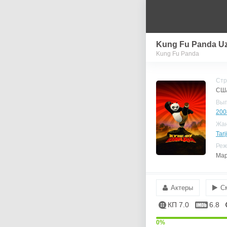
Kung Fu Panda Uz
Kung Fu Panda
Стр
США
Вы
200
Жа
Tarj
Реж
Мар
Актеры
С
КП 7.0
6.8
0%