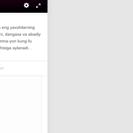
h eng yaxshilarning
'ni, dangasa va abadiy
yonma-yon kung-fu
hisiga aylanadi...
шет