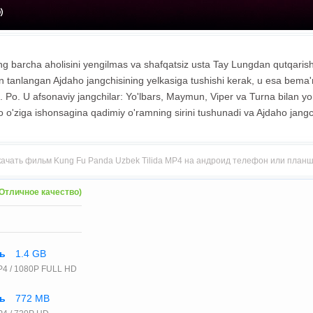
ing barcha aholisini yengilmas va shafqatsiz usta Tay Lungdan qutqaris
an tanlangan Ajdaho jangchisining yelkasiga tushishi kerak, u esa bema
 Po. U afsonaviy jangchilar: Yo'lbars, Maymun, Viper va Turna bilan 
o o'ziga ishonsagina qadimiy o'ramning sirini tushunadi va Ajdaho jangc
ачать фильм Kung Fu Panda Uzbek Tilida MP4 на андроид телефон или план
Отличное качество)
ть
1.4 GB
P4 / 1080P FULL HD
ть
772 MB