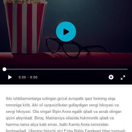
Ikki ishbilarmonlarga solingan go'zal evropalik qasr fonining orqa
tomoniga kirib, ikki xil uyqusizlikdan gullaydigan sevgi hikoyasi va
sevgi hikoyasi. Ota singari Bipin Arora egalik qiladi va asrab olingan
qizini aleynitadi. Biroq, Matriarxiya oilasida hukmronlik qiladi va
hamma narsa aliya kabi emas, balki Kamla Arora tomonidan
boshqariladi. Ularning birinchi qizi Esha Robin Fandwani bilan turmush