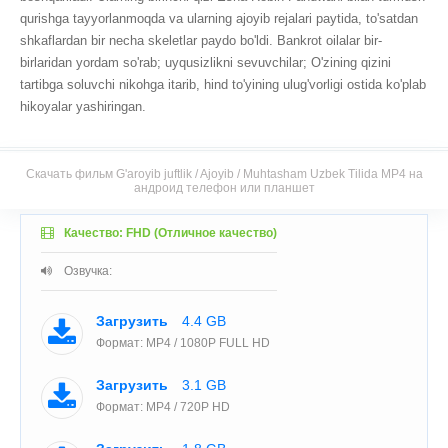
qurishga tayyorlanmoqda va ularning ajoyib rejalari paytida, to'satdan
shkaflardan bir necha skeletlar paydo bo'ldi. Bankrot oilalar bir-
birlaridan yordam so'rab; uyqusizlikni sevuvchilar; O'zining qizini
tartibga soluvchi nikohga itarib, hind to'yining ulug'vorligi ostida ko'plab
hikoyalar yashiringan.
Скачать фильм G'aroyib juftlik / Ajoyib / Muhtasham Uzbek Tilida MP4 на
андроид телефон или планшет
Качество: FHD (Отличное качество)
Озвучка:
Загрузить
4.4 GB
Формат: MP4 / 1080P FULL HD
Загрузить
3.1 GB
Формат: MP4 / 720P HD