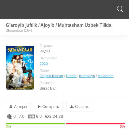
G'aroyib juftlik / Ajoyib / Muhtasham Uzbek Tilida
Shaandaar [16+]
Страна
Индия
Выпущено
2015
Жанр
Tarjima Kinolar
/
Drama
/
Komediya
/
Melodrama
/
Hind K
Режиссер
Викас Бал
Актеры
Смотреть
Скачать
КП 7.0
6.8
2:24:28
0%
0%