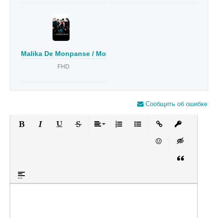
Malika De Monpanse / Monpensier malikasi Uzbek Tilida
FHD
Сообщить об ошибке
Полужирный
Курсив
Подчеркнутый
Зачеркнутый
Выравнивание
Нумерованный список
Маркированный список
Вставить ссылку
Вставить за
Вставить смайлик
Вставка скры
Вставка цит
Вставка спойлера
Оставьте пожалуйста отзыв