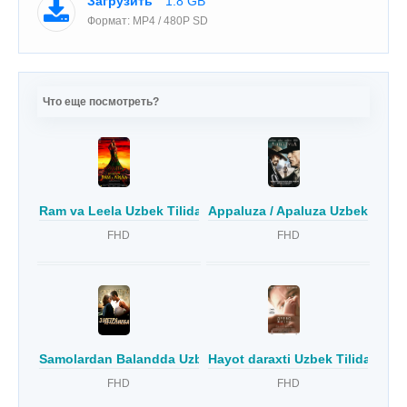
Загрузить
1.8 GB
Формат: MP4 / 480P SD
Что еще посмотреть?
Ram va Leela Uzbek Tilida
Appaluza / Apaluza Uzbek tilida
FHD
FHD
Samolardan Balandda Uzbek Tilida
Hayot daraxti Uzbek Tilida
FHD
FHD