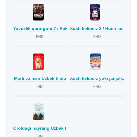
Yovuzlik qarorgohi 7 / Rakkun-Sitiga xush kelibsiz Uzbek ti
Xush kelibsiz 2 / Hush kelibsiz 
FHD
FHD
Marli va men Uzbek tilida
Xush kelibsiz yoki janjalkash qo
HD
FHD
Oroldagi nayrang Uzbek tilida
HD