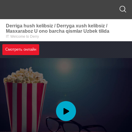
Derriga hush kelibsiz / Derryga xush kelibsiz /
Masxaraboz U ono barcha qismlar Uzbek tilida
IT: Welcome to Derry
Смотреть онлайн