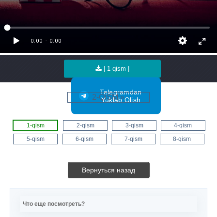
| 1-qism |
Telegramdan
2-QISM »
Yuklab Olish
1-qism
2-qism
3-qism
4-qism
5-qism
6-qism
7-qism
8-qism
Вернуться назад
Что еще посмотреть?