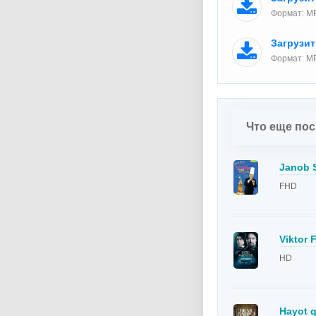
Формат: MP
Загрузи
Формат: M
Что еще по
Janob S
FHD
Viktor 
HD
Hayot q