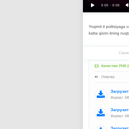
Yoqimli it politsiyaga 
katta qismi itning nuq
Скача
Качество: FHD (
Озвучка:
Загрузи
Формат: M
Загрузи
Формат: MP
Загрузи