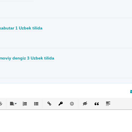
 kabutar 1 Uzbek tilida
moviy dengiz 3 Uzbek tilida
кнутый
черкнутый
Выравнивание
Нумерованный список
Маркированный список
Вставить ссылку
Вставить защищенную ссылку
Вставить смайлик
Вставка скрытого текста
Вставка цитаты
Вставка спой
та отзыв