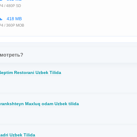
4 / 480P SD
ть
418 MB
P4 / 360P MOB
смотреть?
eptim Restorani Uzbek Tilida
Frankshteyn Maxluq odam Uzbek tilida
adri Uzbek Tilida