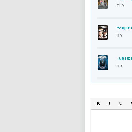
FHD
Yolg'iz
HD
Tubsiz 
HD
Полужирный
Курсив
Подчер
За
Оставьте пожалуйс