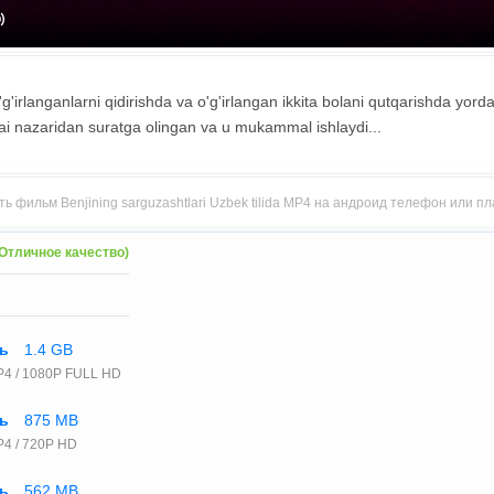
o'g'irlanganlarni qidirishda va o'g'irlangan ikkita bolani qutqarishda yor
tai nazaridan suratga olingan va u mukammal ishlaydi...
ть фильм Benjining sarguzashtlari Uzbek tilida MP4 на андроид телефон или п
Отличное качество)
ть
1.4 GB
P4 / 1080P FULL HD
ть
875 MB
4 / 720P HD
ть
562 MB