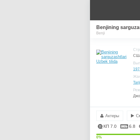
Benjining sarguzas
Benji
Стр
СШ
Вы
197
Жа
Tarj
Реж
Джо
Актеры
С
КП 7.0
6.8
0%