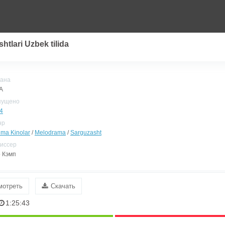
htlari Uzbek tilida
ана
А
пущено
4
нр
ima Kinolar
/
Melodrama
/
Sarguzasht
иссер
 Кэмп
мотреть
Скачать
1:25:43