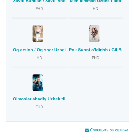
Xavfli Burilish / Xavfli sho'ng'in Uzbek Tilida
Men kimman Uzbek tilida
FHD
HD
Oq arslon / Oq sher Uzbek tilida
Pok Sunni o'ldirish / Gil Boksun
HD
FHD
Olmoslar abadiy Uzbek tilida
FHD
Сообщить об ошибке