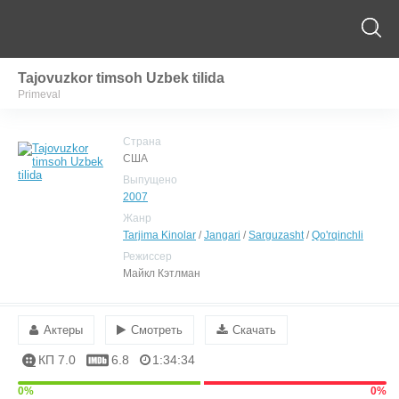
Tajovuzkor timsoh Uzbek tilida
Primeval
Страна
США
Выпущено
2007
Жанр
Tarjima Kinolar
/
Jangari
/
Sarguzasht
/
Qo'rqinchli
Режиссер
Майкл Кэтлман
Актеры
Смотреть
Скачать
КП 7.0
6.8
1:34:34
0%
0%