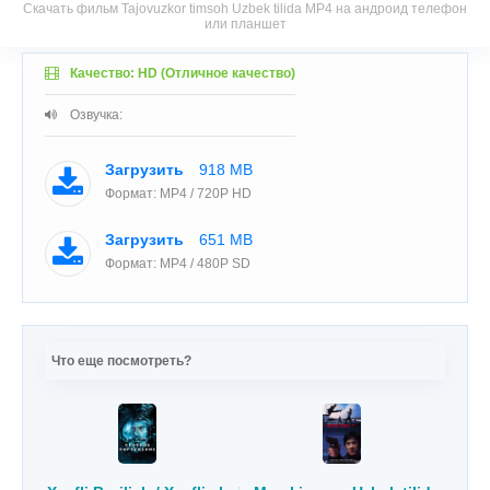
Скачать фильм Tajovuzkor timsoh Uzbek tilida MP4 на андроид телефон
или планшет
Качество: HD (Отличное качество)
Озвучка:
Загрузить
918 MB
Формат: MP4 / 720P HD
Загрузить
651 MB
Формат: MP4 / 480P SD
Что еще посмотреть?