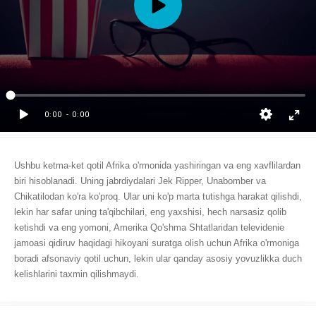
Ushbu ketma-ket qotil Afrika o'rmonida yashiringan va eng xavflilardan
biri hisoblanadi. Uning jabrdiydalari Jek Ripper, Unabomber va
Chikatilodan ko'ra ko'proq. Ular uni ko'p marta tutishga harakat qilishdi,
lekin har safar uning ta'qibchilari, eng yaxshisi, hech narsasiz qolib
ketishdi va eng yomoni, Amerika Qo'shma Shtatlaridan televidenie
jamoasi qidiruv haqidagi hikoyani suratga olish uchun Afrika o'rmoniga
boradi afsonaviy qotil uchun, lekin ular qanday asosiy yovuzlikka duch
kelishlarini taxmin qilishmaydi.