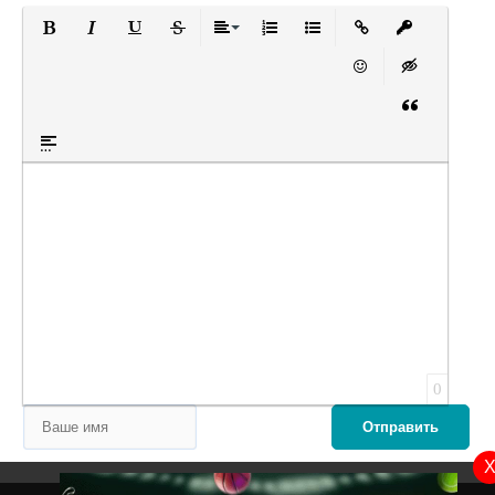
Полужирный
Курсив
Подчеркнутый
Зачеркнутый
Выравнивание
Нумерованный список
Маркированный список
Вставить ссылку
Вставить за
Вставить смайлик
Вставка скры
Вставка цит
Вставка спойлера
Оставьте пожалуйста отзыв
0
Отправить