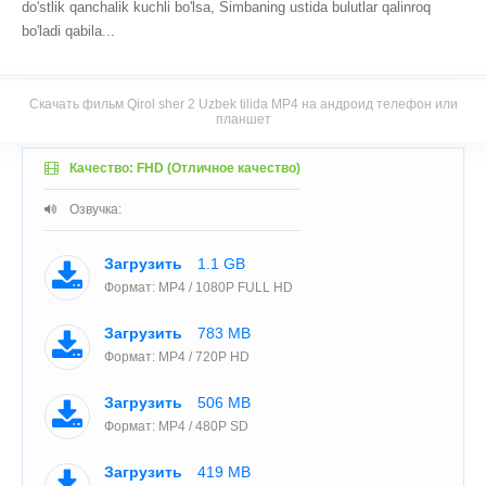
do'stlik qanchalik kuchli bo'lsa, Simbaning ustida bulutlar qalinroq
bo'ladi qabila...
Скачать фильм Qirol sher 2 Uzbek tilida MP4 на андроид телефон или
планшет
Качество: FHD (Отличное качество)
Озвучка:
Загрузить
1.1 GB
Формат: MP4 / 1080P FULL HD
Загрузить
783 MB
Формат: MP4 / 720P HD
Загрузить
506 MB
Формат: MP4 / 480P SD
Загрузить
419 MB