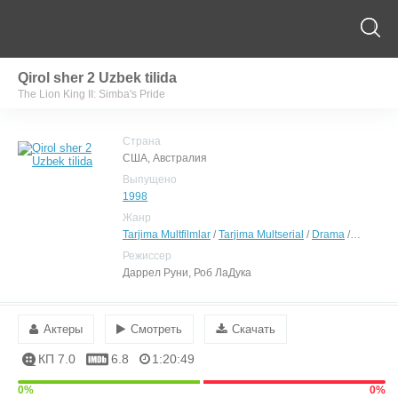
Qirol sher 2 Uzbek tilida
The Lion King II: Simba's Pride
Страна
США, Австралия
Выпущено
1998
Жанр
Tarjima Multfilmlar
/
Tarjima Multserial
/
Drama
/
Melodra
Режиссер
Даррел Руни, Роб ЛаДука
Актеры
Смотреть
Скачать
КП 7.0
6.8
1:20:49
0%
0%