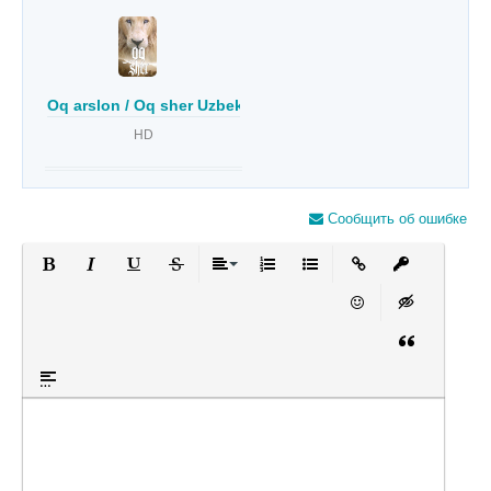
Oq arslon / Oq sher Uzbek tilida
HD
Сообщить об ошибке
Полужирный
Курсив
Подчеркнутый
Зачеркнутый
Выравнивание
Нумерованный список
Маркированный список
Вставить ссылку
Вставить за
Вставить смайлик
Вставка скры
Вставка цит
Вставка спойлера
Оставьте пожалуйста отзыв