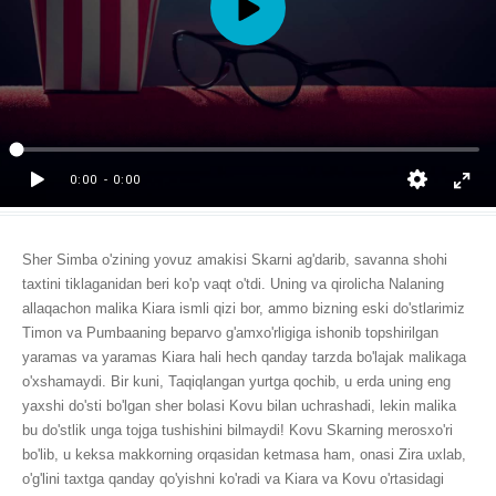
Sher Simba o'zining yovuz amakisi Skarni ag'darib, savanna shohi
taxtini tiklaganidan beri ko'p vaqt o'tdi. Uning va qirolicha Nalaning
allaqachon malika Kiara ismli qizi bor, ammo bizning eski do'stlarimiz
Timon va Pumbaaning beparvo g'amxo'rligiga ishonib topshirilgan
yaramas va yaramas Kiara hali hech qanday tarzda bo'lajak malikaga
o'xshamaydi. Bir kuni, Taqiqlangan yurtga qochib, u erda uning eng
yaxshi do'sti bo'lgan sher bolasi Kovu bilan uchrashadi, lekin malika
bu do'stlik unga tojga tushishini bilmaydi! Kovu Skarning merosxo'ri
bo'lib, u keksa makkorning orqasidan ketmasa ham, onasi Zira uxlab,
o'g'lini taxtga qanday qo'yishni ko'radi va Kiara va Kovu o'rtasidagi