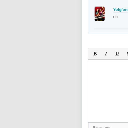
Yolg'on 
HD
Полужирный
Курсив
Подчер
За
Оставьте пожалуйс