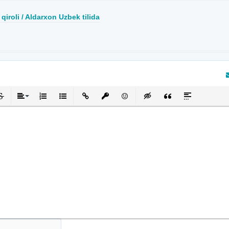
qiroli / Aldarxon Uzbek tilida
кнутый
черкнутый
Выравнивание
Нумерованный список
Маркированный список
Вставить ссылку
Вставить защищенную ссылку
Вставить смайлик
Вставка скрытого текста
Вставка цитаты
Вставка спой
та отзыв