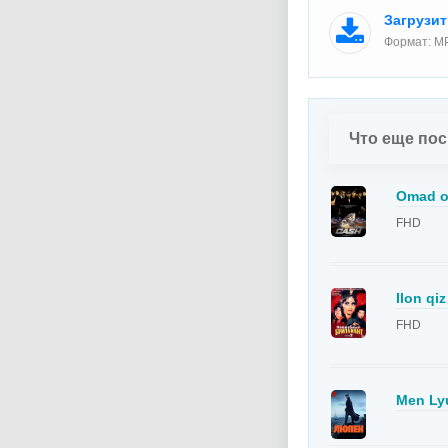
Загрузи
Формат: M
Что еще по
Omad or
FHD
Ilon qiz
FHD
Men Lyu