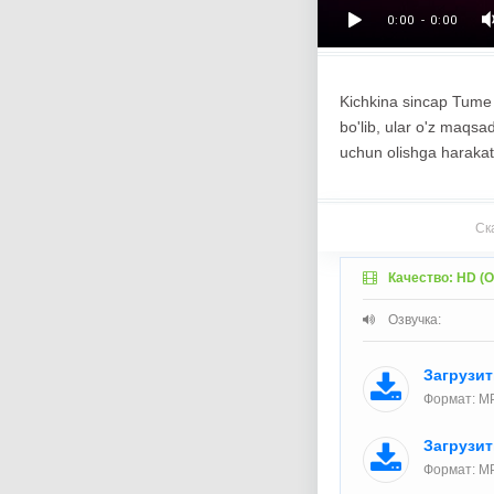
Kichkina sincap Tume 
bo'lib, ular o'z maqsadl
uchun olishga harakat 
Ск
Качество: HD (О
Озвучка:
Загрузи
Формат: MP
Загрузи
Формат: MP