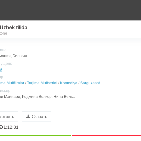
 Uzbek tilida
tone
ана
мания, Бельгия
пущено
9
нр
ima Multfilmlar
/
Tarjima Multserial
/
Komediya
/
Sarguzasht
иссер
и Мэйнард, Реджина Велкер, Нина Вельс
мотреть
Скачать
1:12:31