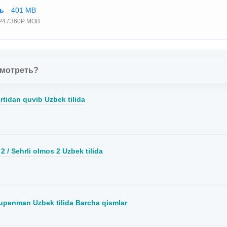
ть
401 MB
P4 / 360P MOB
смотреть?
tidan quvib Uzbek tilida
 2 / Sehrli olmos 2 Uzbek tilida
penman Uzbek tilida Barcha qismlar