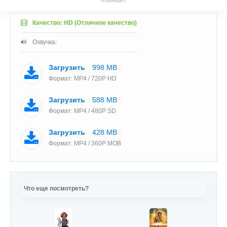
планшет
Качество: HD (Отличное качество)
Озвучка:
Загрузить
998 MB
Формат: MP4 / 720P HD
Загрузить
588 MB
Формат: MP4 / 480P SD
Загрузить
428 MB
Формат: MP4 / 360P MOB
Что еще посмотреть?