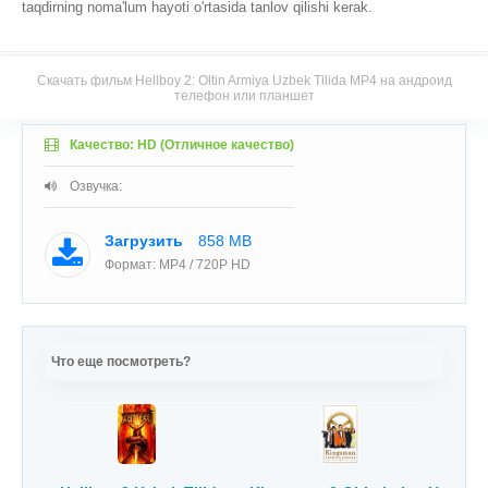
taqdirning noma'lum hayoti o'rtasida tanlov qilishi kerak.
Скачать фильм Hellboy 2: Oltin Armiya Uzbek Tilida MP4 на андроид
телефон или планшет
Качество: HD (Отличное качество)
Озвучка:
Загрузить
858 MB
Формат: MP4 / 720P HD
Что еще посмотреть?