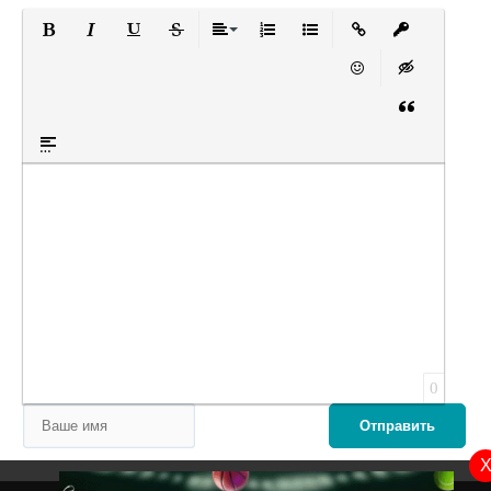
Полужирный
Курсив
Подчеркнутый
Зачеркнутый
Выравнивание
Нумерованный список
Маркированный список
Вставить ссылку
Вставить за
Вставить смайлик
Вставка скры
Вставка цит
Вставка спойлера
Оставьте пожалуйста отзыв
0
Отправить