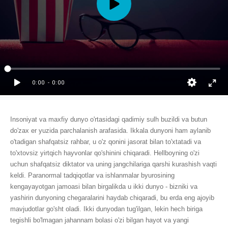
Insoniyat va maxfiy dunyo o'rtasidagi qadimiy sulh buzildi va butun
do'zax er yuzida parchalanish arafasida. Ikkala dunyoni ham aylanib
o'tadigan shafqatsiz rahbar, u o'z qonini jasorat bilan to'xtatadi va
to'xtovsiz yirtqich hayvonlar qo'shinini chiqaradi. Hellboyning o'zi
uchun shafqatsiz diktator va uning jangchilariga qarshi kurashish vaqti
keldi. Paranormal tadqiqotlar va ishlanmalar byurosining
kengayayotgan jamoasi bilan birgalikda u ikki dunyo - bizniki va
yashirin dunyoning chegaralarini haydab chiqaradi, bu erda eng ajoyib
mavjudotlar go'sht oladi. Ikki dunyodan tug'ilgan, lekin hech biriga
tegishli bo'lmagan jahannam bolasi o'zi bilgan hayot va yangi